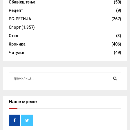
Обавјештења
(50)
Рецепт
(9)
РС-РЕГИЈА
(267)
Спорт
(1.357)
Стил
(3)
Хроника
(406)
Читуље
(49)
S
e
a
S
r
c
Наше мреже
E
h
f
A
o
r
R