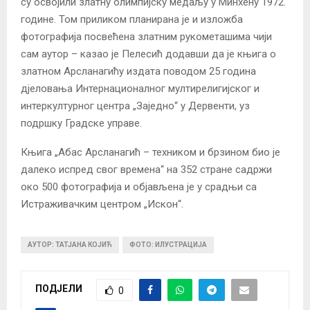
су освојили златну олимпијску медаљу у Минхену 1972.
године. Том приликом планирана је и изложба
фотографија посвећена златним рукометашима чији
сам аутор – казао је Пелесић додавши да је књига о
златном Арсланагићу издата поводом 25 година
дјеловања Интернационалног мултирелигијског и
интеркултурног центра „Заједно“ у Дервенти, уз
подршку Градске управе.
Књига „Абас Арсланагић – техником и брзином био је
далеко испред свог времена“ на 352 стране садржи
око 500 фотографија и објављена је у срадњи са
Истраживачким центром „Искон“.
АУТОР: ТАТЈАНА КОЈИЋ
ФОТО: ИЛУСТРАЦИЈА
ПОДЈЕЛИ
0