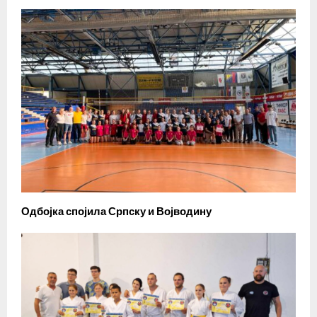
Одбојка спојила Српску и Војводину