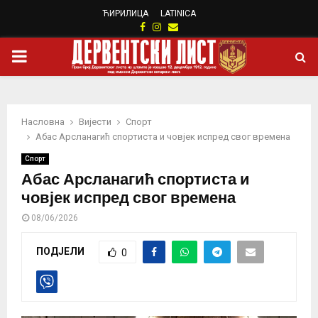
ЋИРИЛИЦА
LATINICA
Facebook
Instagram
Email
PRIMARY
MENU
Насловна
Вијести
Спорт
Абас Арсланагић спортиста и човјек испред свог времена
Спорт
Абас Арсланагић спортиста и
човјек испред свог времена
08/06/2026
ПОДЈЕЛИ
0