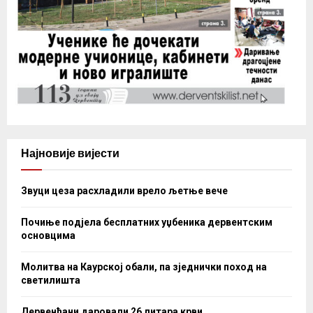
Најновије вијести
Звуци цеза расхладили врело љетње вече
Почиње подјела бесплатних уџбеника дервентским
основцима
Молитва на Каурској обали, па зједнички поход на
светилишта
Дервенћани даровали 26 литара крви