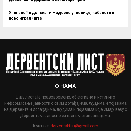
Ученике ће дочекати модерне учионице, кабинети и
ново игралиште
О НАМА
Циљ листа је правовремено, објективно и истинито
информисање јавности о свим догађајима, људима и појавама
из Дервенте и догађајима, људима и појавама које имају везу с
Дервентом, односно са њеним становницима.
Контакт:
derventskilist@gmail.com