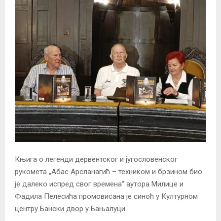
Књига о легенди дервентског и југословенског
рукомета „Абас Арсланагић – техником и брзином био
је далеко испред свог времена“ аутора Милице и
Фадила Пелесића промовисана је синоћ у Културном
центру Бански двор у Бањалуци.