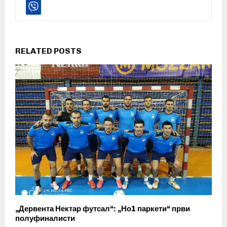
RELATED POSTS
„Дервента Нектар футсал“: „Но1 паркети“ први
полуфиналисти