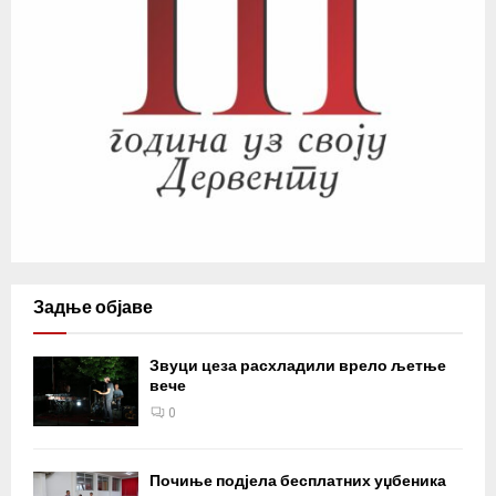
Задње објаве
Звуци цеза расхладили врело љетње
вече
0
Почиње подјела бесплатних уџбеника