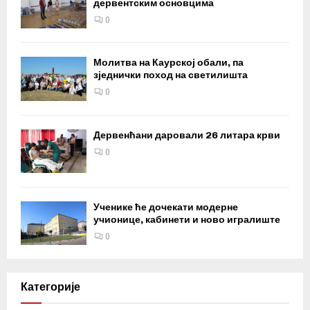
дервентским основцима
0
Молитва на Каурској обали, па
зједнички поход на светилишта
0
Дервенћани даровали 26 литара крви
0
Ученике ће дочекати модерне
учионице, кабинети и ново игралиште
0
Категорије