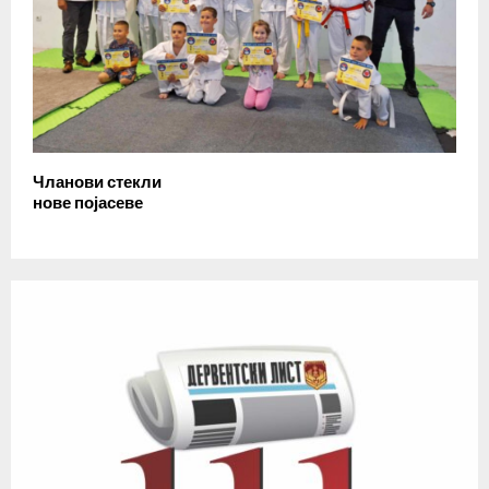
Чланови стекли
нове појасеве