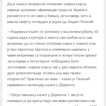
Да је књига својеврсни споменик човјеку који је
највише допринио афирмацији града на Укрини и
рукомета и то не само у бившој Југославији, него и
широм свијету, потврдио је један од Фадил Пелесић.
– Издавање књиге се уклопило у мој велики јубилеј, 60
година рада у култури и заиста сам срећан што сам
допринио да се стекне потпунија слика о човјеку који
је био европски, свјетски и олимпијски шампион, у
чијим витринама су похрањене и четири титуле првака
Југославије и петоструког побједника Купа
Југославије, човјека који је чак у два наврата облачио
дрес репрезентације. Колико још има таквих
спортиста? Практично их нема – казао је Пелесић
најавивши и промоцију књиге у Дервенти.
– Представљању књиге у Дервенти 1. августа
планирно је да присуствују сви живи рукометаши који