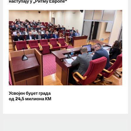
наступају у „Ритму Европе“
Усвојен буџет града
од 24,5 милиона КМ