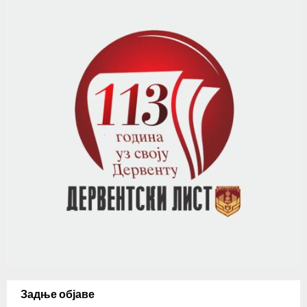
Задње објаве