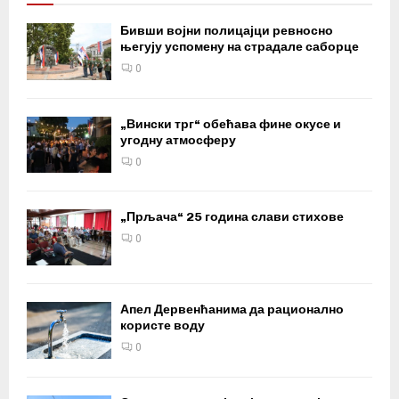
Бивши војни полицајци ревносно
његују успомену на страдале саборце
0
„Вински трг“ обећава фине окусе и
угодну атмосферу
0
„Прљача“ 25 година слави стихове
0
Апел Дервенћанима да рационално
користе воду
0