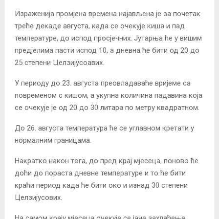
Израженија промјена времена најављена је за почетак
треће декаде августа, када се очекује киша и пад
температуре, до испод просјечних. Јутарња ће у вишим
предјелима пасти испод 10, а дневна ће бити од 20 до
25 степени Целзијусоавих.
У периоду до 23. августа преовладаваће вријеме са
повременом с кишом, а укупна количина падавина која
се очекује је од 20 до 30 литара по метру квадратном.
До 26. августа температура ће се углавном кретати у
нормалним границама.
Накратко након тога, до пред крај мјесеца, поново ће
доћи до пораста дневне температуре и то ће бити
краћи период када ће бити око и изнад 30 степени
Целзијусових.
На самом крају мјесеца очекује се јаче захлађење.