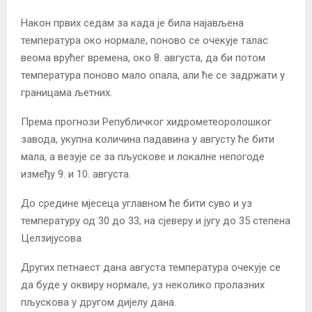
Након првих седам за када је била најављена
температура око нормале, поново се очекује талас
веома врућег времена, око 8. августа, да би потом
температура поново мало опала, али ће се задржати у
границама љетних.
Према прогнози Републичког хидрометеоролошког
завода, укупна количина падавина у августу ће бити
мала, а везује се за пљускове и локалне непогоде
између 9. и 10. августа.
До средине мјесеца углавном ће бити суво и уз
температуру од 30 до 33, на сјеверу и југу до 35 степена
Целзијусова.
Других петнаест дана августа температура очекује се
да буде у оквиру нормале, уз неколико пролазних
пљускова у другом дијелу дана.