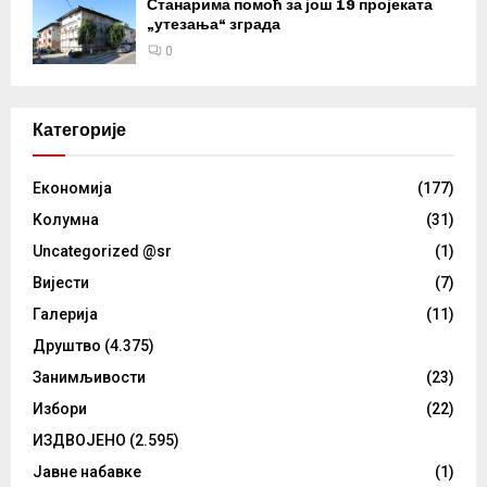
Станарима помоћ за још 19 пројеката
„утезања“ зграда
0
Категорије
Eкономија
(177)
Kолумнa
(31)
Uncategorized @sr
(1)
Вијести
(7)
Галерија
(11)
Друштво
(4.375)
Занимљивости
(23)
Избори
(22)
ИЗДВОЈЕНО
(2.595)
Јавне набавке
(1)