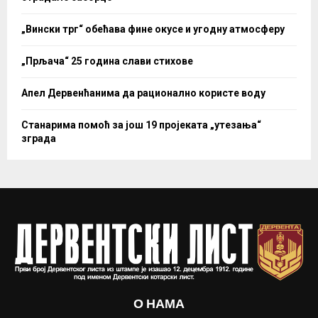
„Вински трг“ обећава фине окусе и угодну атмосферу
„Прљача“ 25 година слави стихове
Апел Дервенћанима да рационално користе воду
Станарима помоћ за још 19 пројеката „утезања“
зграда
О НАМА