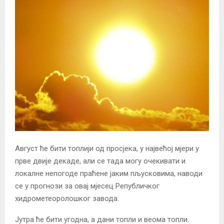
Август ће бити топлији од просјека, у највећој мјери у
прве двије декаде, али се тада могу очекивати и
локалне непогоде праћене јаким пљусковима, наводи
се у прогнози за овај мјесец Републичког
хидрометеоролошког завода.
Јутра ће бити угодна, а дани топли и веома топли.