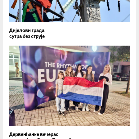
Дијелови града
сутра без струје
Дервенћанке вечерас