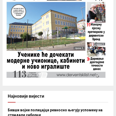
Најновије вијести
Бивши војни полицајци ревносно његују успомену на
страдале саборце