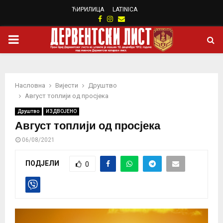
ЋИРИЛИЦА
LATINICA
Facebook
Instagram
Email
PRIMARY
MENU
Насловна
Вијести
Друштво
Август топлији од просјека
Друштво
ИЗДВОЈЕНО
Август топлији од просјека
06/08/2021
ПОДЈЕЛИ
0