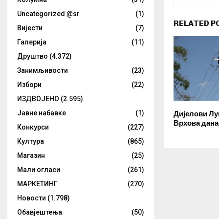
Uncategorized @sr
(1)
RELATED P
Вијести
(7)
Галерија
(11)
Друштво
(4.372)
Занимљивости
(23)
Избори
(22)
ИЗДВОЈЕНО
(2.595)
Јавне набавке
(1)
Дијелови Л
Врхова данас
Конкурси
(227)
Култура
(865)
Магазин
(25)
Мали огласи
(261)
МАРКЕТИНГ
(270)
Новости
(1.798)
Обавјештења
(50)