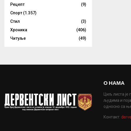
Рецепт
(9)
Спорт
(1.357)
Стил
(3)
Хроника
(406)
Читуље
(49)
О НАМА
Циљ листа је 
људима и поја
односно са њ
Контакт:
derve