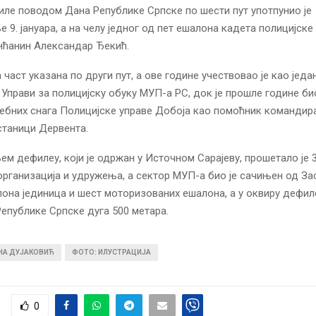
ле поводом Дана Републике Српске по шести пут употпунио је
9. јануара, а на челу једног од пет ешалона кадета полицијске
нћанин Александар Ђекић.
 част указана по други пут, а ове године учествовао је као једа
 Управи за полицијску обуку МУП-а РС, док је прошле године би
бних снага Полицијске управе Добоја као помоћник командира
станици Дервента.
м дефилеу, који јe одржан у Источном Сарајеву, прошетало је 
 организација и удружења, а сектор МУП-а био је сачињен од За
лона јединица и шест моторизованих ешалона, а у оквиру дефил
 Републике Српске дуга 500 метара.
ИНА ДУЈАКОВИЋ
ФОТО: ИЛУСТРАЦИЈА
0