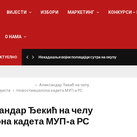
ВИЈЕСТИ
ИЗБОРИ
МАРКЕТИНГ
КОНКУРСИ –
О НАМА
КТУЕЛНО
Некадашњи војни полицајци сутра на окупу
Александар Ђекић на челу
ијести
Новости
ешалона кадета МУП-а РС
андар Ђекић на челу
на кадета МУП-а РС