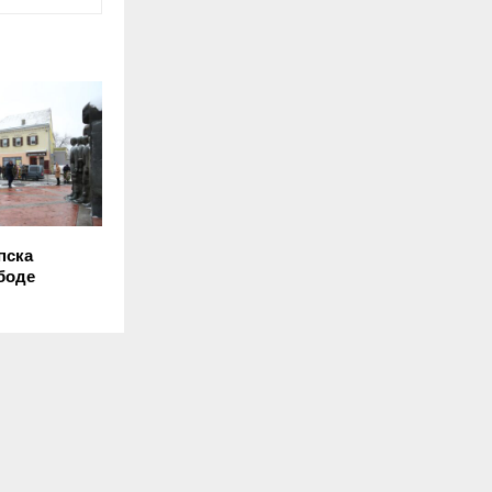
пска
боде