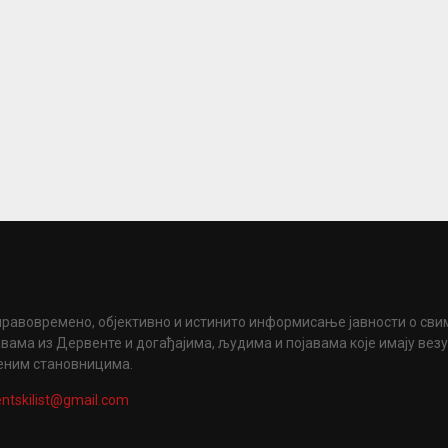
правовремено, објективно и истинито информисање јавности о сви
вама из Дервенте и догађајима, људима и појавама које имају вез
еним становницима.
ntskilist@gmail.com