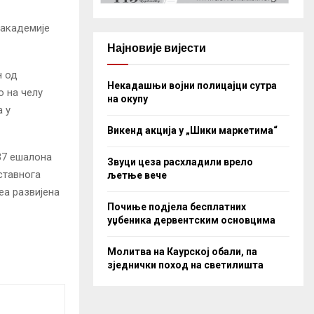
 академије
Најновије вијести
н од
Некадашњи војни полицајци сутра
о на челу
на окупу
 у
Викенд акција у „Шики маркетима“
37 ешалона
Звуци цеза расхладили врело
ставнога
љетње вече
еа развијена
Почиње подјела бесплатних
уџбеника дервентским основцима
Молитва на Каурској обали, па
зједнички поход на светилишта