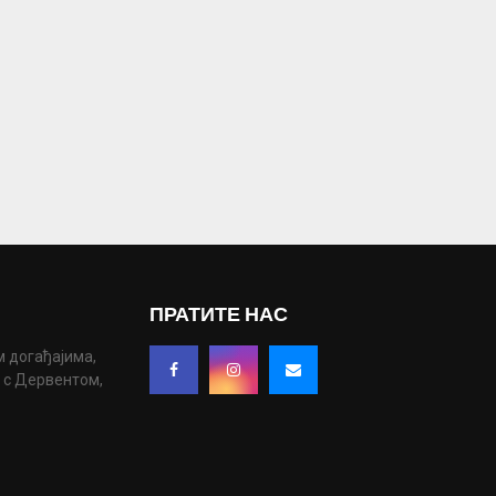
ПРАТИТЕ НАС
м догађајима,
у с Дервентом,