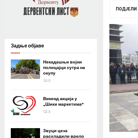
ПОДЈЕЛИ
Задње објаве
Некадашњи војни
полицајци сутра на
окупу
0
Викенд акција у
„Шики маркетима“
0
Звуци цеза
расхладили врело