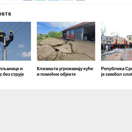
OSTS
упљанице и
Клизишта угрожавају куће
Република Ср
 без струје
и помоћне објекте
је симбол сло