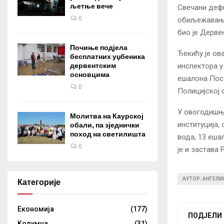
љетње вече
Свечани дефи
0
обиљежавање 
био је Дерве
Почиње подјела
Ђекићу је ова
бесплатних уџбеника
инспектора у
дервентским
основцима
ешалона Посе
0
Полицијској 
У овогодишње
Молитва на Каурској
институција,
обали, па зједнички
поход на светилишта
вода, 13 еша
0
је и застава
АУТОР: АНГЕЛ
Категорије
Eкономија
(177)
ПОДЈЕЛИ
Kолумнa
(31)