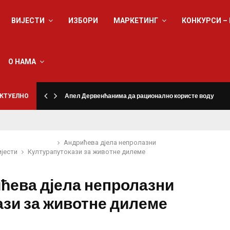
ВИЈЕСТИ
ИЗБОРИ
МАРКЕТИНГ
КОНКУРСИ –
О НАМА
КТУЕЛНО
Апел Дервенћанима да рационално користе воду
Андрићева дјела непролазни
ијести
Култура
путокази за животне дилеме
ћева дјела непролазни
ази за животне дилеме