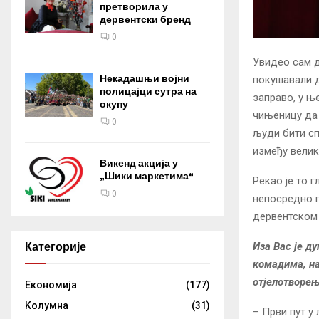
претворила у
дервентски бренд
0
Увидео сам д
Некадашњи војни
покушавали д
полицајци сутра на
заправо, у њ
окупу
чињеницу да 
0
људи бити сп
између велик
Викенд акција у
„Шики маркетима“
Рекао је то 
0
непосредно п
дервентском 
Иза Вас је д
Категорије
комадима, на
отјелотворењ
Eкономија
(177)
Kолумнa
(31)
– Први пут у