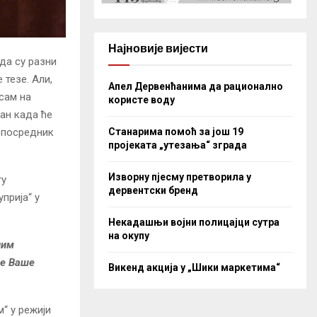
Најновије вијести
да су разни
тезе. Али,
Апел Дервенћанима да рационално
сам на
користе воду
ан када ће
Станарима помоћ за још 19
 посредник
пројеката „утезања“ зграда
Изворну пјесму претворила у
ту
дервентски бренд
прија“ у
Некадашњи војни полицајци сутра
на окупу
ним
че Ваше
Викенд акција у „Шики маркетима“
“ у режији