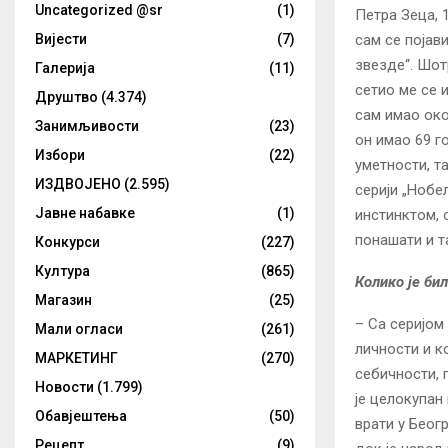
Uncategorized @sr
(1)
Петра Зеца, 1
сам се појав
Вијести
(7)
звезде“. Шот
Галерија
(11)
сетио ме се 
Друштво
(4.374)
сам имао око
Занимљивости
(23)
он имао 69 г
Избори
(22)
уметности, та
ИЗДВОЈЕНО
(2.595)
серији „Нобе
Јавне набавке
(1)
инстинктом, 
понашати и т
Конкурси
(227)
Култура
(865)
Колико је би
Магазин
(25)
– Са серијом
Мали огласи
(261)
личности и к
МАРКЕТИНГ
(270)
себичности, 
Новости
(1.799)
је целокупан
Обавјештења
(50)
врати у Беог
Рецепт
(9)