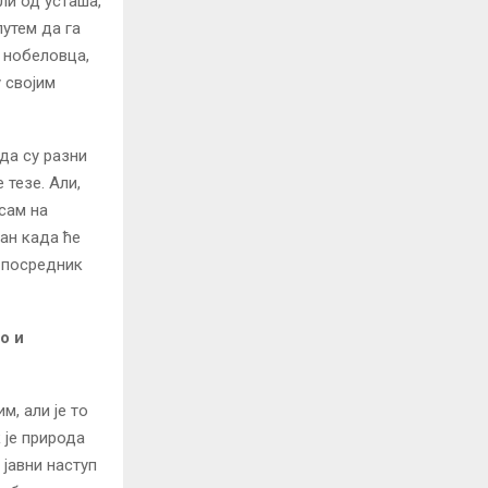
ли од усташа,
путем да га
 нобеловца,
у својим
да су разни
тезе. Али,
сам на
ан када ће
 посредник
о и
м, али је то
к је природа
 јавни наступ