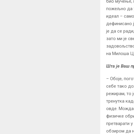
био мучење, 
пожељно да у
идеал – само
дефинисано ј
је да се ради
зато ми је с
задовољство 
на Милоша Цр
Шта је Ваш п
– Обоје, пог
себе тако до
режирам, то 
тренутка кад
овде. Можда 
физичке обри
претварати у 
обзиром да н