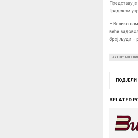
Представу је
Градском уп
– Велико нам
веће задовољ
број људи – 
АУТОР: АНГЕЛ
ПОДЈЕЛИ
RELATED P