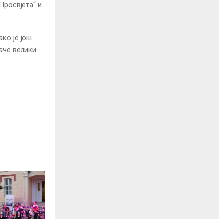
Просвјета“ и
ко је још
аче велики