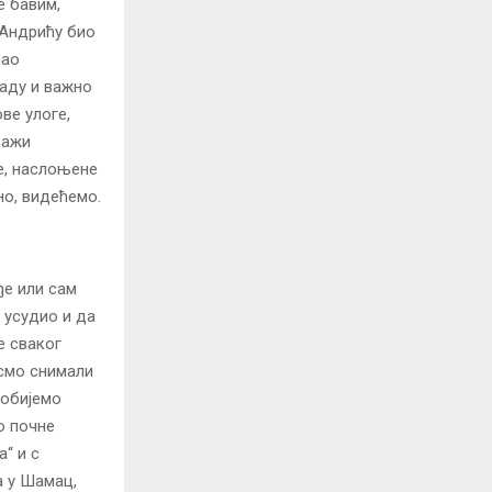
е бавим,
 Андрићу био
шао
раду и важно
ове улоге,
ражи
е, наслоњене
но, видећемо.
ђе или сам
 усудио и да
е сваког
 смо снимали
добијемо
о почне
а“ и с
а у Шамац,