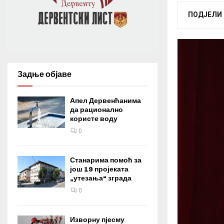
ПОДЈЕЛИ
Задње објаве
Апел Дервенћанима
да рационално
користе воду
0
Станарима помоћ за
још 19 пројеката
„утезања“ зграда
0
Изворну пјесму