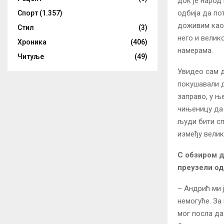
док је народ
одбија да по
Спорт
(1.357)
доживим као,
Стил
(3)
него и велик
Хроника
(406)
намерама.
Читуље
(49)
Увидео сам д
покушавали д
заправо, у њ
чињеницу да 
људи бити сп
између велик
С обзиром д
преузели од
– Андрић ми ј
немогуће. За 
мог посла да