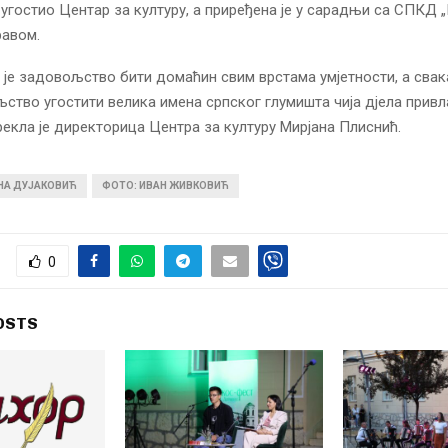
 угостио Центар за културу, а приређена је у сарадњи са СПКД „
равом.
 је задовољство бити домаћин свим врстама умјетности, а свака
ство угостити велика имена српског глумишта чија дјела привл
рекла је директорица Центра за културу Мирјана Плиснић.
ИНА ДУЈАКОВИЋ
ФОТО: ИВАН ЖИВКОВИЋ
0
OSTS