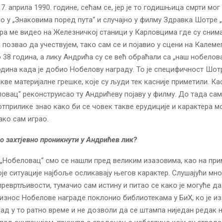
7. априла 1990. године, сећам се, јер је то годишњица смрти мог
ио у „Знаковима поред пута“ и случајно у филму Здравка Шотре 
ра ме видео на Железничкој станици у Карловцима где су сним
и позвао да учествујем, тако сам се и појавио у сцени на Калеме
 38 година, а лику Андрића су се већ обраћали са „наш нобелова
одина када је добио Нобелову награду. То је специфичност Шот
кве материјалне грешке, које су људи тек касније приметили. Ка
ловац“ реконструисао ту Андрићеву појаву у филму. До тада сам
отприлике знао како би се човек такве ерудиције и карактера м
ако сам играо.
ло захтјевно проникнути у Андрићев лик?
 „Нобеловац“ смо се нашли пред великим изазовима, као на при
оје ситуације најбоље осликавају његов карактер. Слушајући мно
превртљивости, тумачио сам истину и питао се како је могуће да
 износ Нобелове награде поклонио библиотекама у БиХ, ко је и
рад у то ратно време и не дозволи да се штампа ниједан редак