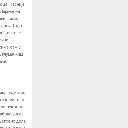
 оца. Касније
„Лајање на
али филм,
гдану. Тада
ц“, иако је
рине
сније сам у
, глумачким
огао
мер, који део
ге клевете о
 за неког ко
забрао да се
 његових дела