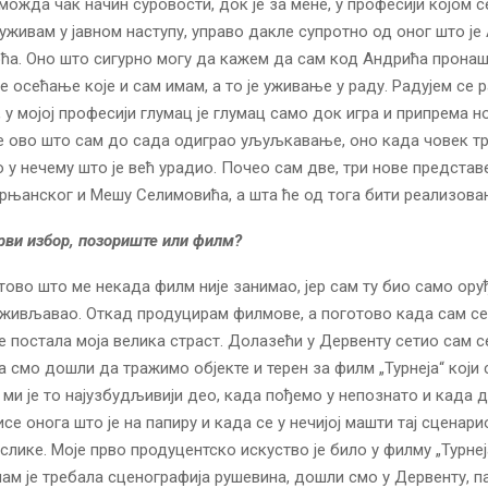
можда чак начин суровости, док је за мене, у професији којом с
живам у јавном наступу, управо дакле супротно од оног што је
ћа. Оно што сигурно могу да кажем да сам код Андрића прона
е осећање које и сам имам, а то је уживање у раду. Радујем се 
, у мојој професији глумац је глумац само док игра и припрема н
ве ово што сам до сада одиграо уљуљкавање, оно када човек т
у нечему што је већ урадио. Почео сам две, три нове представ
њанског и Мешу Селимовића, а шта ће од тога бити реализова
рви избор, позориште или филм?
отово што ме некада филм није занимао, јер сам ту био само ору
живљавао. Откад продуцирам филмове, а поготово када сам се
је постала моја велика страст. Долазећи у Дервенту сетио сам с
а смо дошли да тражимо објекте и терен за филм „Турнеја“ који
ми је то најузбудљивији део, када пођемо у непознато и када 
се онога што је на папиру и када се у нечијој машти тај сценари
слике. Моје прво продуцентско искуство је било у филму „Турнеј
ам је требала сценографија рушевина, дошли смо у Дервенту, п