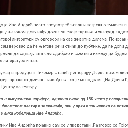
а је Иво Андрић често злоупотребљаван и погрешно тумачен и 
а у његовом делу нађу доказ за своје тврдње и унапред задате 
еговој литератури су одговори на све животне дилеме. Поносан 
сам веровао да ће његове речи стићи до публике, да ће доћи д
ремни да слушају шта сам одабрао и схватити намеру да будем
е литературе и њих.
глумац и продуцент Тихомир Станић у интервјуу Дервентском лис
рије прошлоседмичног извођења своје монодраме „На Дрини ћу
Центру за културу.
уга и импресивна каријера, односно више од 150 улога у позориш
 филмском платну и телевизији, али у први план некако се исти
е лика нобеловца Иве Андрића.
 лику Иве Андрића појавио сам се у представи „Разговор са Гојом