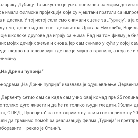
озарску Дубицу. То искуство је уско повезано са мојим детињст
ре имали филмске пројекције које су мјештани пратили са импр
 и дасака. У тој истој сали смо снимали сцене за „Турнеју“, а ја с
одуцент, довео идоле свог детињства Драгана Николића, Војисл
моје школске другове да играју са њима. Рад на том филму је би
их мојих дечијих жеља и снова, јер сам снимао у кући у којој са
де гледао на телевизији, где нас је мајка отхранила, а која се и
снимању.
На Дрини ћуприја“
нодрама „На Дрини ћуприја“ изазвала је одушевљење Дервенћа
 Дервенту сетио сам се када сам учио овај комад пре 25 година
е толико дуго живети и да ће га толико људи гледати. Желим д
та, СПКД „Просвјета“ на гостопримству, али и гостопримству 20
ли да тражимо помоћ за реализацију филма „Турнеја“ и претпре
аборавити – рекао је Станић.