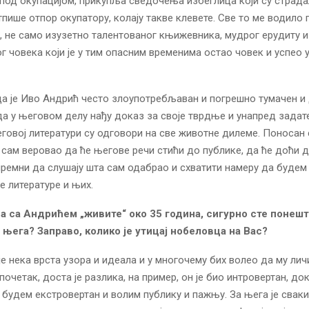
 под окупацијом, прикупља сведочења избеглица који су страда
тпише отпор окупатору, колају такве клевете. Све то ме водило 
 не само изузетно талентованог књижевника, мудрог ерудиту и
ог човека који је у тим опасним временима остао човек и успео 
а је Иво Андрић често злоупотребљаван и погрешно тумачен и 
а у његовом делу нађу доказ за своје тврдње и унапред задате 
еговој литератури су одговори на све животне дилеме. Поносан 
сам веровао да ће његове речи стићи до публике, да ће доћи д
ремни да слушају шта сам одабрао и схватити намеру да будем
е литературе и њих.
а са Андрићем „живите“ око 35 година, сигурно сте понешт
 њега? Заправо, колико је утицај нобеловца на Вас?
е нека врста узора и идеала и у многочему бих волео да му личи
почетак, доста је разлика, на пример, он је био интровертан, до
 будем екстровертан и волим публику и пажњу. За њега је сваки