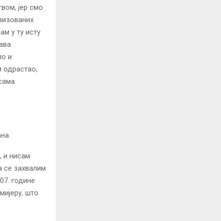
вом, јер смо
овизованих
ам у ту исту
ава
ло и
м одрастао,
 сама
на.
, и нисам
а се захвалим
07. године
мијеру, што