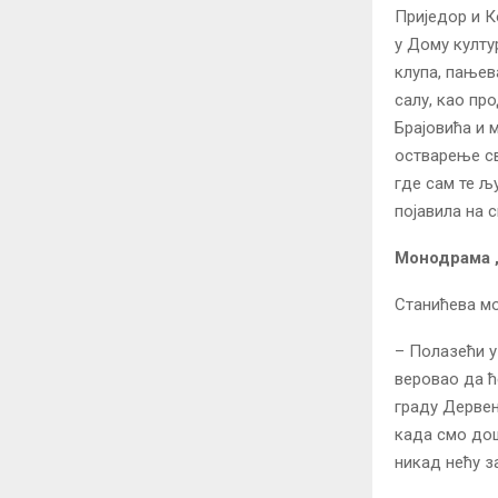
Приједор и К
у Дому култу
клупа, пањева
салу, као пр
Брајовића и 
остварење св
где сам те љу
појавила на 
Монодрама „
Станићева мо
– Полазећи у
веровао да ћ
граду Дервен
када смо дош
никад нећу з