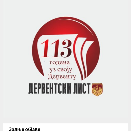
Задње објаве