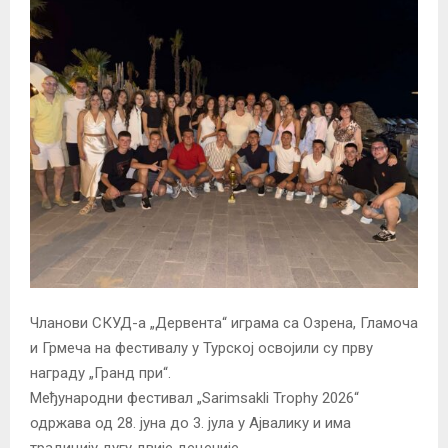
Чланови СКУД-а „Дервента“ играма са Озрена, Гламоча
и Грмеча на фестивалу у Турској освојили су прву
награду „Гранд при“.
Међународни фестивал „Sarimsakli Trophy 2026“
одржава од 28. јуна до 3. јула у Ајвалику и има
традицију дугу двије деценије.