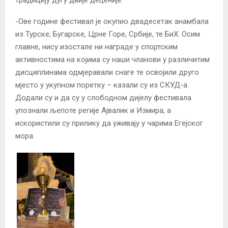
-Ове године фестивал је окупио двадесетак анамбала
из Турске, Бугарске, Црне Горе, Србије, те БиХ. Осим
главне, нису изостале ни награде у спортским
активностима на којима су наши чланови у различитим
дисциплинама одмјеравали снаге те освојили друго
мјесто у укупном поретку – казали су из СКУД-а.
Додали су и да су у слободном дијелу фестивала
упознали љепоте регије Ајвалик и Измира, а
искористили су прилику да уживају у чарима Егејског
мора.