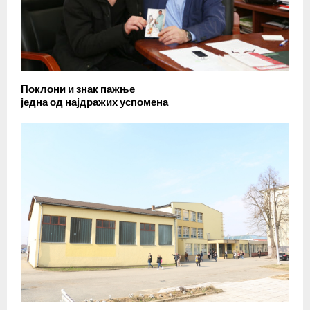
Поклони и знак пажње
једна од најдражих успомена