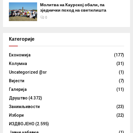
Молитва на Каурској обали, па
зједнички поход на светилишта
0
Категорије
Eкономија
(177)
Kолумнa
(31)
Uncategorized @sr
(1)
Вијести
(7)
Галерија
(11)
Друштво
(4.372)
Занимљивости
(23)
Избори
(22)
ИЗДВОЈЕНО
(2.595)
Јавне набавке
(1)