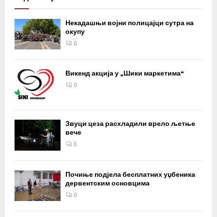
Некадашњи војни полицајци сутра на
окупу
0
Викенд акција у „Шики маркетима“
0
Звуци цеза расхладили врело љетње
вече
0
Почиње подјела бесплатних уџбеника
дервентским основцима
0