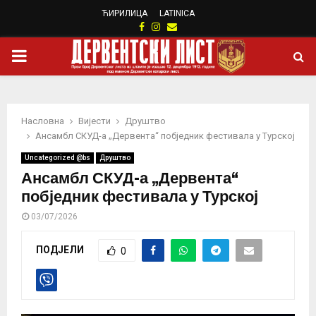
ЋИРИЛИЦА
LATINICA
Facebook
Instagram
Email
PRIMARY
MENU
Насловна
Вијести
Друштво
Ансамбл СКУД-а „Дервента“ побједник фестивала у Турској
Uncategorized @bs
Друштво
Ансамбл СКУД-а „Дервента“
побједник фестивала у Турској
03/07/2026
ПОДЈЕЛИ
0