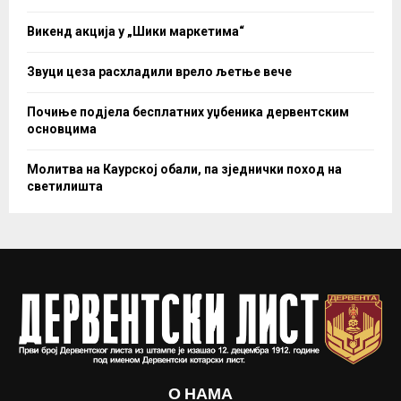
Викенд акција у „Шики маркетима“
Звуци цеза расхладили врело љетње вече
Почиње подјела бесплатних уџбеника дервентским
основцима
Молитва на Каурској обали, па зједнички поход на
светилишта
О НАМА