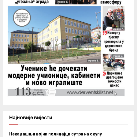
Најновије вијести
Некадашњи војни полицајци сутра на окупу