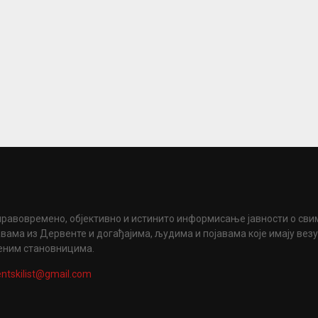
правовремено, објективно и истинито информисање јавности о сви
вама из Дервенте и догађајима, људима и појавама које имају вез
еним становницима.
ntskilist@gmail.com