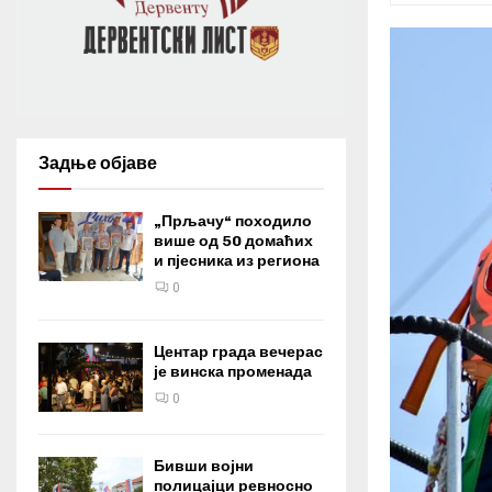
Задње објаве
„Прљачу“ походило
више од 50 домаћих
и пјесника из региона
0
Центар града вечерас
је винска променада
0
Бивши војни
полицајци ревносно