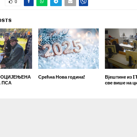
0
OSTS
 ОЦИЈЕЊЕНА
Срећна Нова година!
Вјештине из I
А ПСА
све више на ц