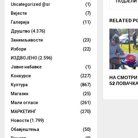
ПОДЈЕЛИ
Uncategorized @sr
(1)
Вијести
(7)
RELATED P
Галерија
(11)
Друштво
(4.376)
Занимљивости
(23)
Избори
(22)
ИЗДВОЈЕНО
(2.596)
Јавне набавке
(1)
Конкурси
(227)
НА СМОТРИ
52 ЛОВАЧК
Култура
(867)
Магазин
(25)
Мали огласи
(261)
МАРКЕТИНГ
(270)
Новости
(1.799)
Обавјештења
(50)