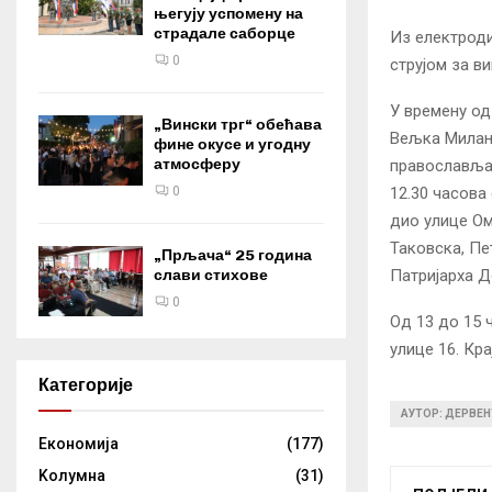
његују успомену на
страдале саборце
Из електроди
0
струјом за в
У времену од
„Вински трг“ обећава
Вељка Миланк
фине окусе и угодну
атмосферу
православља,
12.30 часова 
0
дио улице Ом
Таковска, Пе
„Прљача“ 25 година
Патријарха Д
слави стихове
0
Од 13 до 15 
улице 16. Кра
Категорије
АУТОР: ДЕРВЕН
Eкономија
(177)
Kолумнa
(31)