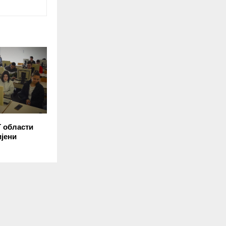
T области
ијени