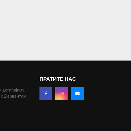
ПРАТИТЕ НАС
м догађајима,
у с Дервентом,