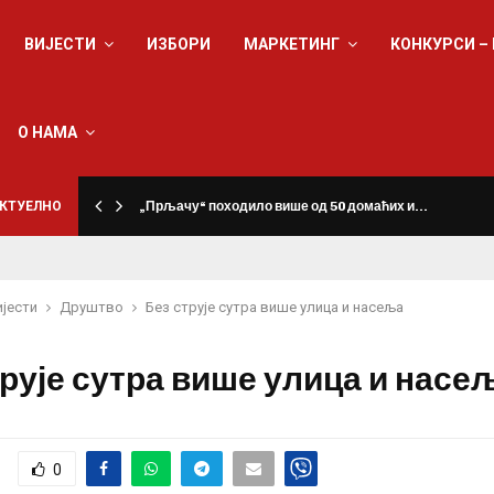
ВИЈЕСТИ
ИЗБОРИ
МАРКЕТИНГ
КОНКУРСИ –
О НАМА
КТУЕЛНО
„Прљачу“ походило више од 50 домаћих и…
ијести
Друштво
Без струје сутра више улица и насеља
трује сутра више улица и насе
0