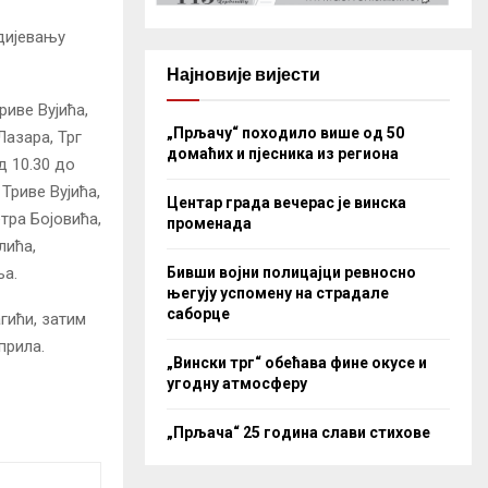
бдијевању
Најновије вијести
риве Вујића,
„Прљачу“ походило више од 50
азара, Трг
домаћих и пјесника из региона
д 10.30 до
Триве Вујића,
Центар града вечерас је винска
тра Бојовића,
променада
лића,
Бивши војни полицајци ревносно
ња.
његују успомену на страдале
саборце
гићи, затим
прила.
„Вински трг“ обећава фине окусе и
угодну атмосферу
„Прљача“ 25 година слави стихове