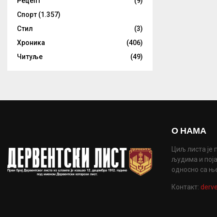
Рецепт
(9)
Спорт
(1.357)
Стил
(3)
Хроника
(406)
Читуље
(49)
О НАМА
Циљ листа је 
људима и поја
односно са њ
Контакт:
derve