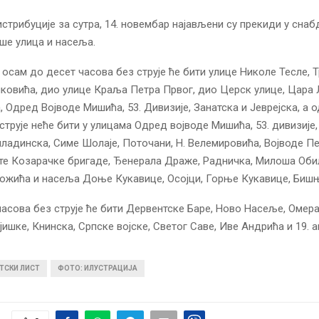
стрибуције за сутра, 14. новембар најављени су прекиди у сна
ише улица и насеља.
 осам до десет часова без струје ће бити улице Николе Тесле, Т
овића, дио улице Краља Петра Првог, дио Церск улице, Цара Л
 Одред Војводе Мишића, 53. Дивизије, Занатска и Јеврејска, а о
струје неће бити у улицама Одред војводе Мишића, 53. дивизије, 
ладинска, Симе Шолаје, Поточани, Н. Велемировића, Војводе Пе
те Козарачке бригаде, Ђенерала Драже, Радничка, Милоша Оби
ожића и насеља Доње Кукавице, Осојци, Горње Кукавице, Биш
часова без струје ће бити Дервентске Баре, Ново Насеље, Омера
јишке, Книнска, Српске војске, Светог Саве, Иве Андрића и 19. а
ТСКИ ЛИСТ
ФОТО: ИЛУСТРАЦИЈА