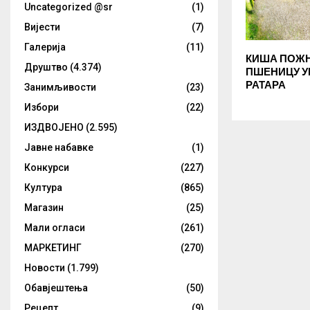
Uncategorized @sr
(1)
Вијести
(7)
Галерија
(11)
КИША ПОЖ
Друштво
(4.374)
ПШЕНИЦУ У
РАТАРА
Занимљивости
(23)
Избори
(22)
ИЗДВОЈЕНО
(2.595)
Јавне набавке
(1)
Конкурси
(227)
Култура
(865)
Магазин
(25)
Мали огласи
(261)
МАРКЕТИНГ
(270)
Новости
(1.799)
Обавјештења
(50)
Рецепт
(9)