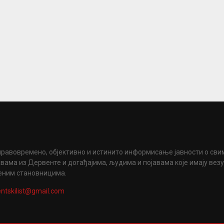
правовремено, објективно и истинито информисање јавности о сви
вама из Дервенте и догађајима, људима и појавама које имају вез
еним становницима.
ntskilist@gmail.com