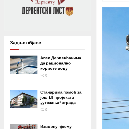
Задње објаве
Апел Дервенћанима
да рационално
користе воду
0
Станарима помоћ за
још 19 пројеката
„утезања“ зграда
0
Изворну пјесму