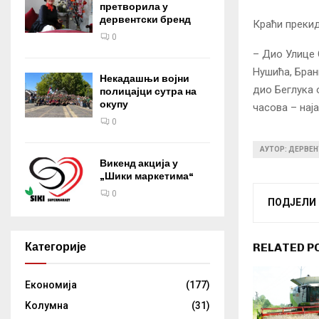
претворила у
дервентски бренд
Краћи прекид
0
– Дио Улице 
Нушића, Бран
Некадашњи војни
дио Беглука 
полицајци сутра на
окупу
часова – нај
0
АУТОР: ДЕРВЕН
Викенд акција у
„Шики маркетима“
0
ПОДЈЕЛИ
Категорије
RELATED P
Eкономија
(177)
Kолумнa
(31)