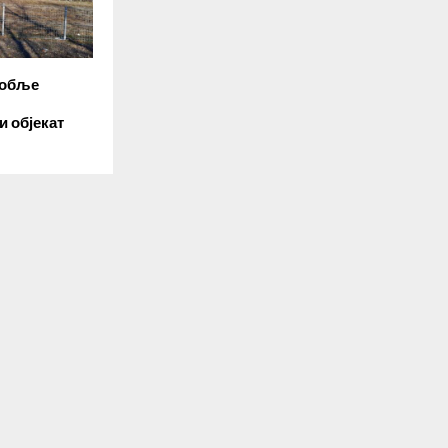
робље
 објекат