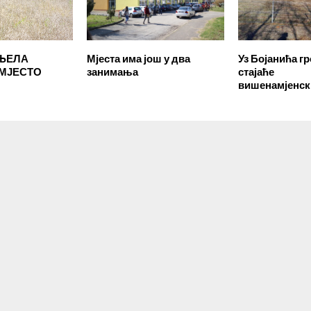
ЊЕЛА
Мјеста има још у два
Уз Бојанића г
МЈЕСТО
занимања
стајаће
вишенамјенски