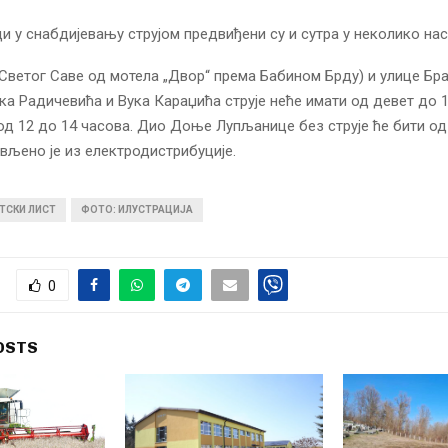
и у снабдијевању струјом предвиђени су и сутра у неколико на
Светог Саве од мотела „Двор“ према Бабином Брду) и улице Бр
ка Радичевића и Вука Караџића струје неће имати од девет до 1
од 12 до 14 часова. Дио Доње Лупљанице без струје ће бити од
ављено је из електродистрибуције.
ТСКИ ЛИСТ
ФОТО: ИЛУСТРАЦИЈА
0
OSTS