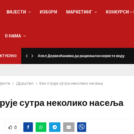
ВИЈЕСТИ
ИЗБОРИ
МАРКЕТИНГ
КОНКУРСИ –
О НАМА
КТУЕЛНО
Апел Дервенћанима да рационално користе воду
ијести
Друштво
Без струје сутра неколико насеља
трује сутра неколико насеља
0