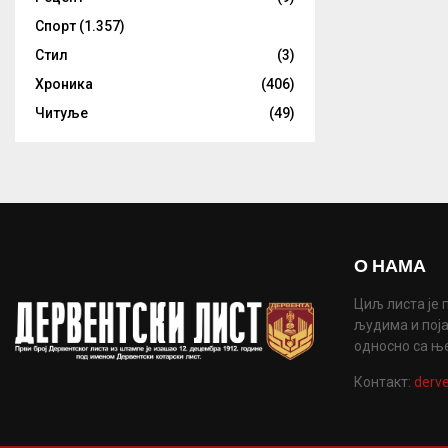
Спорт
(1.357)
Стил
(3)
Хроника
(406)
Читуље
(49)
О НАМА
Циљ листа је 
људима и поја
односно са њ
Контакт:
derve