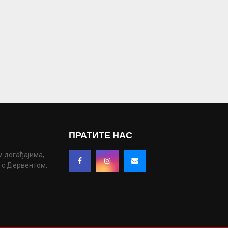
ПРАТИТЕ НАС
м догађајима,
у с Дервентом,