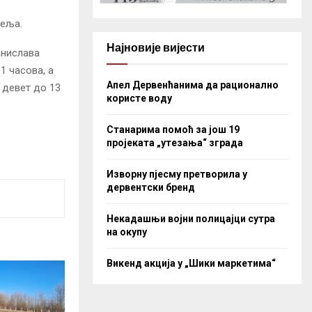
сеља.
Најновије вијести
анислава
1 часова, а
Апел Дервенћанима да рационално
 девет до 13
користе воду
Станарима помоћ за још 19
пројеката „утезања“ зграда
Изворну пјесму претворила у
дервентски бренд
Некадашњи војни полицајци сутра
на окупу
Викенд акција у „Шики маркетима“