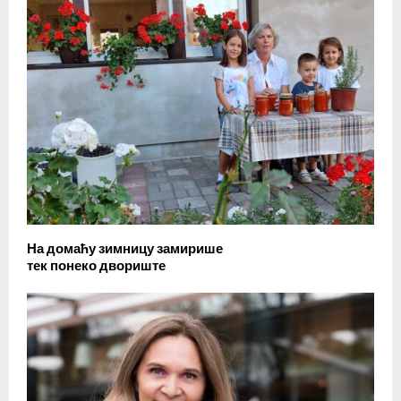
На домаћу зимницу замирише
тек понеко двориште