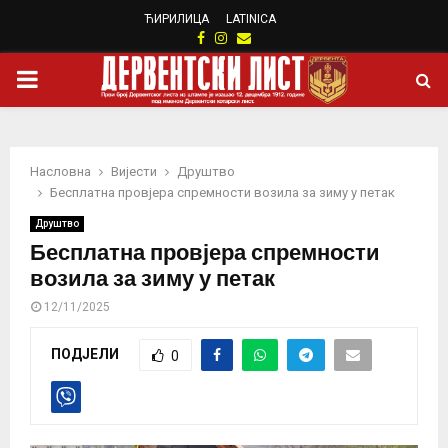
ЋИРИЛИЦА
LATINICA
Facebook
Instagram
Email
PRIMARY
MENU
Насловна
Вијести
Друштво
Бесплатна провјера спремности возила за зиму у петак
Друштво
Бесплатна провјера спремности
возила за зиму у петак
12/11/2025
ПОДЈЕЛИ
0