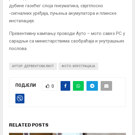
дубине газећег слоја пнеуматика, свјетлосно
-сигналних уређаја, пуњења акумулатора и плинске
инсталације.
Превентивну кампању проводи Ауто – мото савез РС у
сарадњи са министарствима саобраћаја и унутрашњих
послова.
АУТОР: ДЕРВЕНТСКИ ЛИСТ
ФОТО: ИЛУСТРАЦИЈА
ПОДЈЕЛИ
0
RELATED POSTS