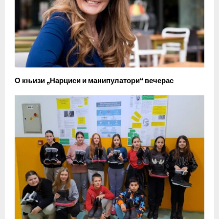
О књизи „Нарциси и манипулатори“ вечерас