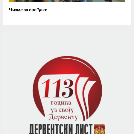
Чизме за све ђаке