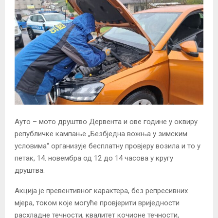
Ауто – мото друштво Дервента и ове године у оквиру
републичке кампање „Безбједна вожња у зимским
условима“ организује бесплатну провјеру возила и то у
петак, 14. новембра од 12 до 14 часова у кругу
друштва.
Акција је превентивног карактера, без репресивних
мјера, током које могуће провјерити вриједности
расхладне течности, квалитет кочионе течности,