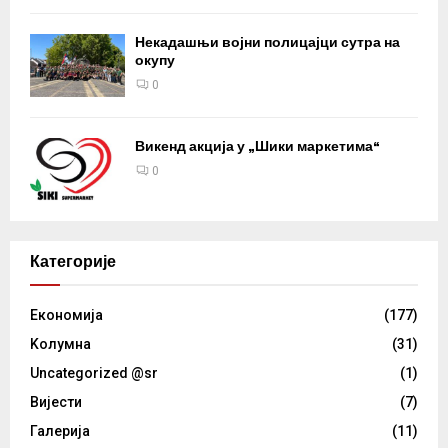
Некадашњи војни полицајци сутра на
окупу
0
Викенд акција у „Шики маркетима“
0
Категорије
Eкономија
(177)
Kолумнa
(31)
Uncategorized @sr
(1)
Вијести
(7)
Галерија
(11)