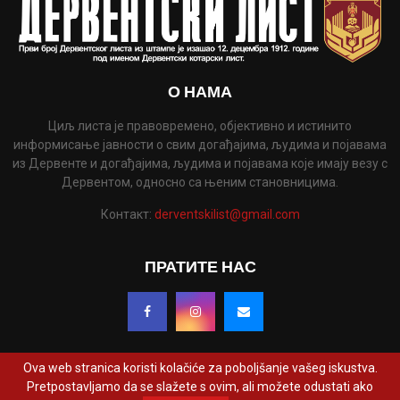
О НАМА
Циљ листа је правовремено, објективно и истинито
информисање јавности о свим догађајима, људима и појавама
из Дервенте и догађајима, људима и појавама које имају везу с
Дервентом, односно са њеним становницима.
Контакт:
derventskilist@gmail.com
ПРАТИТЕ НАС
Ova web stranica koristi kolačiće za poboljšanje vašeg iskustva.
Pretpostavljamo da se slažete s ovim, ali možete odustati ako
@2022 - www.derventskilist.net. Сва права задржана. Дизајнирао и развио