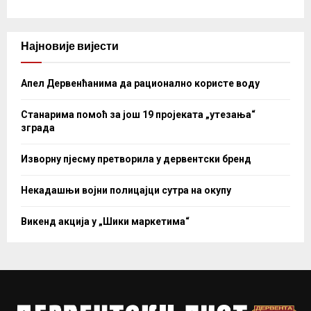
Најновије вијести
Апел Дервенћанима да рационално користе воду
Станарима помоћ за још 19 пројеката „утезања“
зграда
Изворну пјесму претворила у дервентски бренд
Некадашњи војни полицајци сутра на окупу
Викенд акција у „Шики маркетима“