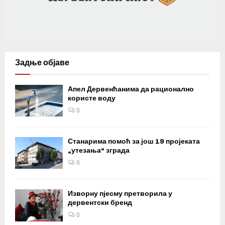
Задње објаве
Апел Дервенћанима да рационално
користе воду
0
Станарима помоћ за још 19 пројеката
„утезања“ зграда
0
Изворну пјесму претворила у
дервентски бренд
0