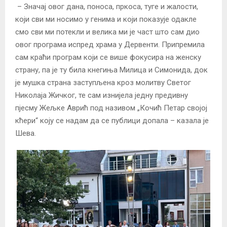
– Значај овог дана, поноса, пркоса, туге и жалости,
који сви ми носимо у генима и који показује одакле
смо сви ми потекли и велика ми је част што сам дио
овог програма испред храма у Дервенти. Припремила
сам краћи програм који се више фокусира на женску
страну, па је ту била кнегиња Милица и Симонида, док
је мушка страна заступљена кроз молитву Светог
Николаја Жичког, те сам изнијела једну предивну
пјесму Жељке Аврић под називом „Кочић Петар својој
кћери“ коју се надам да се публици допала – казала је
Шева.