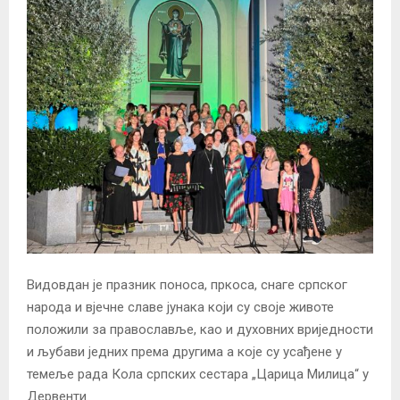
Видовдан је празник поноса, пркоса, снаге српског
народа и вјечне славе јунака који су своје животе
положили за православље, као и духовних вриједности
и љубави једних према другима а које су усађене у
темеље рада Кола српских сестара „Царица Милица“ у
Дервенти.