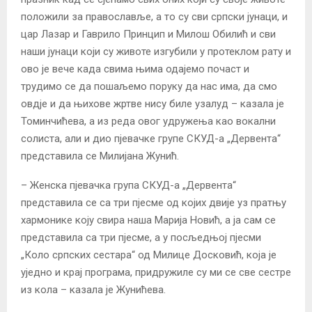
положили за православље, а то су сви српски јунаци, и
цар Лазар и Гаврило Принцип и Милош Обилић и сви
наши јунаци који су животе изгубили у протеклом рату и
ово је вече када свима њима одајемо почаст и
трудимо се да пошаљемо поруку да нас има, да смо
овдје и да њихове жртве нису биле узалуд – казала је
Томинчићева, а из реда овог удружења као вокални
солиста, али и дио пјевачке групе СКУД-а „Дервента“
представила се Милијана Жунић.
– Женска пјевачка група СКУД-а „Дервента“
представила се са три пјесме од којих двије уз пратњу
хармонике коју свира наша Марија Новић, а ја сам се
представила са три пјесме, а у посљедњој пјесми
„Коло српских сестара“ од Милице Досковић, која је
уједно и крај програма, придружиле су ми се све сестре
из кола – казала је Жунићева.