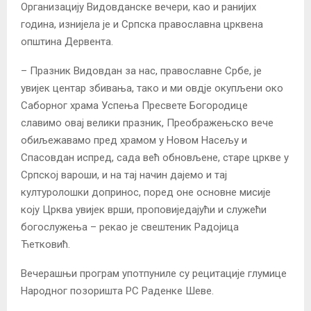
Организацију Видовданске вечери, као и ранијих
година, изнијела је и Српска православна црквена
општина Дервента.
– Празник Видовдан за нас, православне Србе, је
увијек центар збивања, тако и ми овдје окупљени око
Саборног храма Успења Пресвете Богородице
славимо овај велики празник, Преображењско вече
обиљежавамо пред храмом у Новом Насељу и
Спасовдан испред, сада већ обновљене, старе цркве у
Српској вароши, и на тај начин дајемо и тај
културолошки допринос, поред оне основне мисије
коју Црква увијек врши, проповиједајући и служећи
богослужења – рекао је свештеник Радојица
Ћетковић.
Вечерашњи програм употпуниле су рецитације глумице
Народног позоришта РС Раденке Шеве.