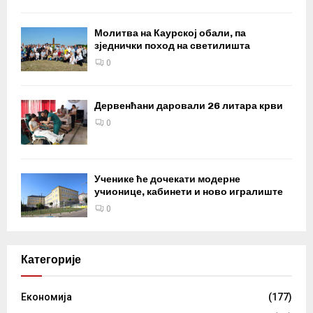
Молитва на Каурској обали, па
зједнички поход на светилишта
0
Дервенћани даровали 26 литара крви
0
Ученике ће дочекати модерне
учионице, кабинети и ново игралиште
0
Категорије
Eкономија
(177)