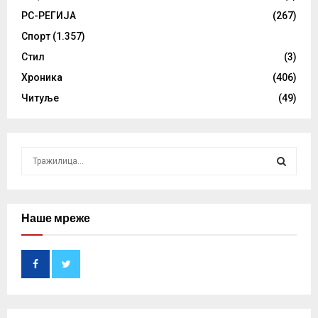
РС-РЕГИЈА
(267)
Спорт
(1.357)
Стил
(3)
Хроника
(406)
Читуље
(49)
S
e
a
S
r
c
Наше мреже
E
h
f
A
o
r
R
:
C