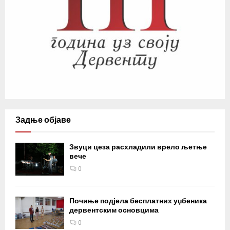
Задње објаве
Звуци цеза расхладили врело љетње
вече
0
Почиње подјела бесплатних уџбеника
дервентским основцима
0