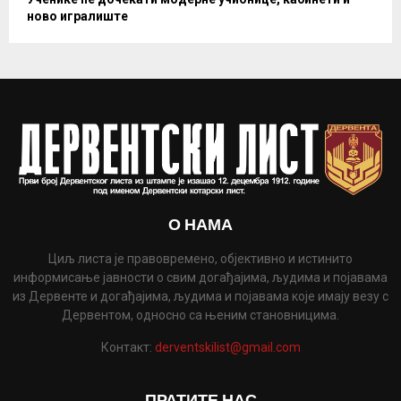
ново игралиште
О НАМА
Циљ листа је правовремено, објективно и истинито
информисање јавности о свим догађајима, људима и појавама
из Дервенте и догађајима, људима и појавама које имају везу с
Дервентом, односно са њеним становницима.
Контакт:
derventskilist@gmail.com
ПРАТИТЕ НАС