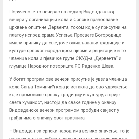
Поручено је то вечерас на седмој Видовданској
вечери у организацији кола и Српске православне
црквене општине Дервента, током које су присутни на
платоу испред храма Успења Пресвете Богородице
имали прилику да свједоче оживљавању традиције и
културе српског народа кроз пјесме и рецитације и то
чланица кола и пјевачке групе СКУД-а „Дервента“ и
глумице Народног позоришта РС Раденке Шева.
У богат програм ове вечери присутне је увела чланица
кола Сања Томинчић која је истакла да ово удружење
које промовише српску традицију и културу, а прије
свега хуманост, настоји да сваке године у оквиру
Видовданске вечери програмом пробуди свијест у
грађанима о значају овог празника.
– Видовдан за српски народ има велико значење, то је
празник кад се сјећамо свих оних који су своје животе