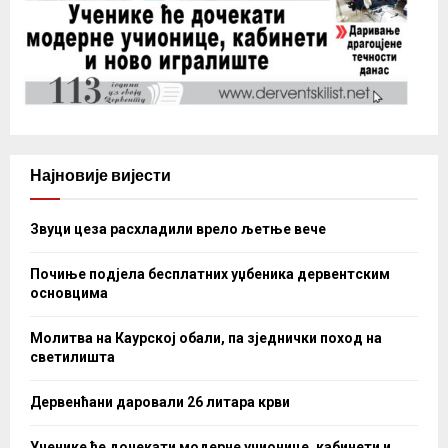
Најновије вијести
Звуци цеза расхладили врело љетње вече
Почиње подјела бесплатних уџбеника дервентским
основцима
Молитва на Каурској обали, па зједнички поход на
светилишта
Дервенћани даровали 26 литара крви
Ученике ће дочекати модерне учионице, кабинети и