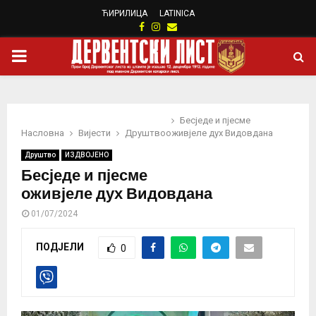
ЋИРИЛИЦА
LATINICA
Facebook
Instagram
Email
PRIMARY
MENU
Бесједе и пјесме
Насловна
Вијести
Друштво
оживјеле дух Видовдана
Друштво
ИЗДВОЈЕНО
Бесједе и пјесме
оживјеле дух Видовдана
01/07/2024
ПОДЈЕЛИ
0