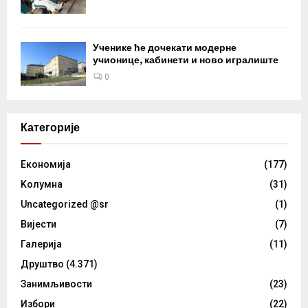
Ученике ће дочекати модерне
учионице, кабинети и ново игралиште
0
Категорије
Eкономија
(177)
Kолумнa
(31)
Uncategorized @sr
(1)
Вијести
(7)
Галерија
(11)
Друштво
(4.371)
Занимљивости
(23)
Избори
(22)