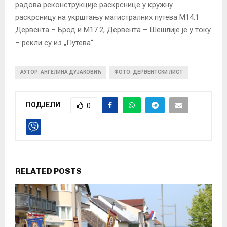
радова реконструкције раскрснице у кружну
раскрсницу на укрштању магистралних путева М14.1
Дервента – Брод и М17.2, Дервента – Шешлије је у току
– рекли су из „Путева“.
АУТОР: АНГЕЛИНА ДУЈАКОВИЋ
ФОТО: ДЕРВЕНТСКИ ЛИСТ
ПОДЈЕЛИ
0
RELATED POSTS