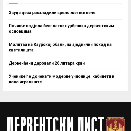
Звуци цеза расхладили врело љетње вече
Почиње подјела бесплатних уџбеника дервентским
основцима
Молитва на Каурској обали, па зједнички поход на
светилишта
Дервенћани даровали 26 литара крви
Ученике ће дочекати модерне учионице, кабинети и
ново игралиште