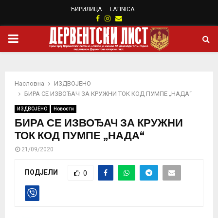
ЋИРИЛИЦА
LATINICA
Facebook
Instagram
Email
PRIMARY
MENU
Насловна
ИЗДВОЈЕНО
БИРА СЕ ИЗВОЂАЧ ЗА КРУЖНИ ТОК КОД ПУМПЕ „НАДА“
ИЗДВОЈЕНО
Новости
БИРА СЕ ИЗВОЂАЧ ЗА КРУЖНИ
ТОК КОД ПУМПЕ „НАДА“
21/09/2020
ПОДЈЕЛИ
0