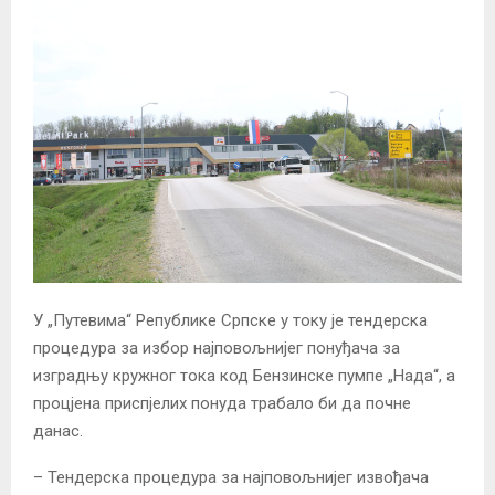
У „Путевима“ Републике Српске у току је тендерска
процедура за избор најповољнијег понуђача за
изградњу кружног тока код Бензинске пумпе „Нада“, а
процјена приспјелих понуда трабало би да почне
данас.
– Тендерска процедура за најповољнијег извођача