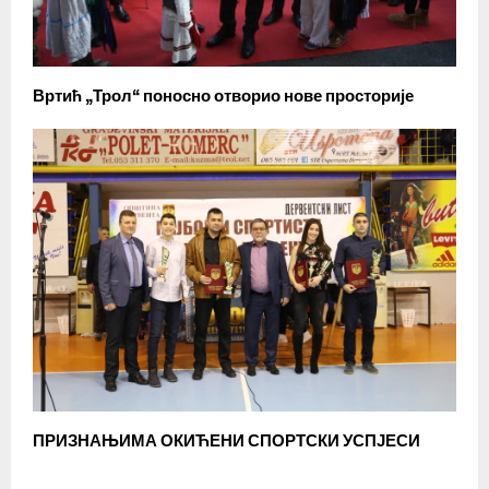
Вртић „Трол“ поносно отворио нове просторије
ПРИЗНАЊИМА ОКИЋЕНИ СПОРТСКИ УСПЈЕСИ