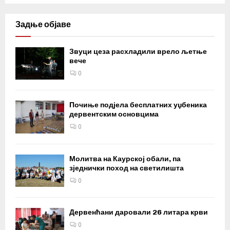
Задње објаве
Звуци цеза расхладили врело љетње
вече
0
Почиње подјела бесплатних уџбеника
дервентским основцима
0
Молитва на Каурској обали, па
зједнички поход на светилишта
0
Дервенћани даровали 26 литара крви
0