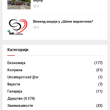
окупу
0
Викенд акција у „Шики маркетима“
0
Категорије
Eкономија
(177)
Kолумнa
(31)
Uncategorized @sr
(1)
Вијести
(7)
Галерија
(11)
Друштво
(4.374)
Занимљивости
(23)