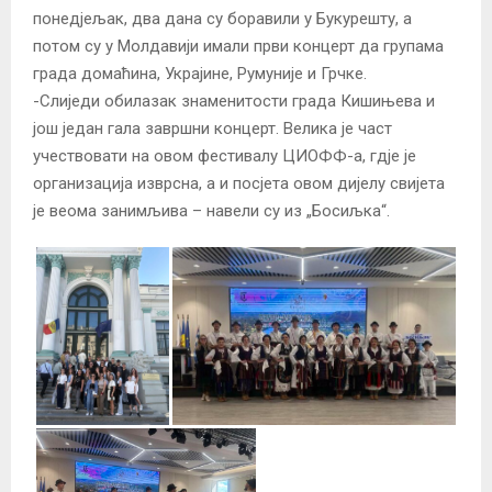
понедјељак, два дана су боравили у Букурешту, а
потом су у Молдавији имали први концерт да групама
града домаћина, Украјине, Румуније и Грчке.
-Слиједи обилазак знаменитости града Кишињева и
још један гала завршни концерт. Велика је част
учествовати на овом фестивалу ЦИОФФ-а, гдје је
организација изврсна, а и посјета овом дијелу свијета
је веома занимљива – навели су из „Босиљка“.