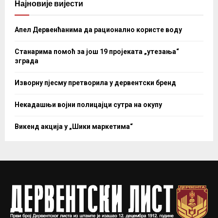
Најновије вијести
Апел Дервенћанима да рационално користе воду
Станарима помоћ за још 19 пројеката „утезања“
зграда
Изворну пјесму претворила у дервентски бренд
Некадашњи војни полицајци сутра на окупу
Викенд акција у „Шики маркетима“