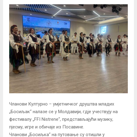
Чланови Културно – умјетничког друштва младих
„Босиљак“ налазе се у Молдавији, гдје учествују на
фестивалу „FFI Nistrene“, представљајући музику,
пјесму, игре и обичаје из Посавине.
Чланови „Босиљка“ на путовање су отишли у