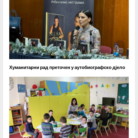
Хуманитарни рад преточен у аутобиографско дјело