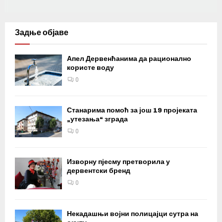
Задње објаве
Апел Дервенћанима да рационално
користе воду
0
Станарима помоћ за још 19 пројеката
„утезања“ зграда
0
Изворну пјесму претворила у
дервентски бренд
0
Некадашњи војни полицајци сутра на