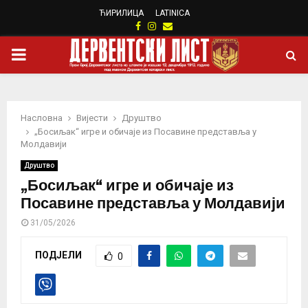
ЋИРИЛИЦА
LATINICA
Facebook
Instagram
Email
PRIMARY
MENU
Насловна
Вијести
Друштво
„Босиљак“ игре и обичаје из Посавине представља у
Молдавији
Друштво
„Босиљак“ игре и обичаје из
Посавине представља у Молдавији
31/05/2026
ПОДЈЕЛИ
0