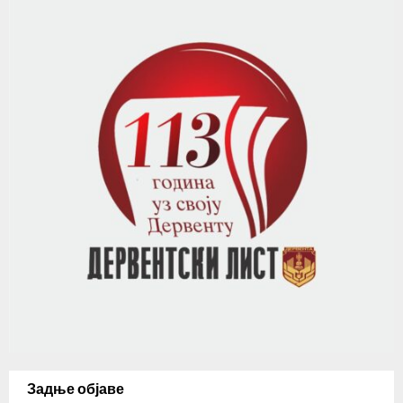
Задње објаве