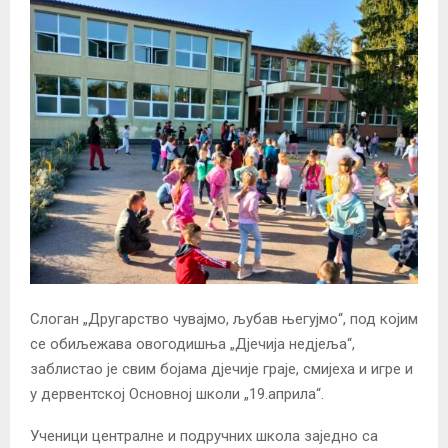
Слоган „Другарство чувајмо, љубав његујмо“, под којим
се обиљежава овогодишња „Дјечија недјеља“,
заблистао је свим бојама дјечије граје, смијеха и игре и
у дервентској Основној школи „19.априла“.
Ученици централне и подручних школа заједно са