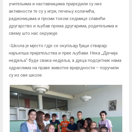
учитељима и наставницима приредили су низ
активности те су у игри, печењу колачића,
радионицама и пјесми током седмице славећи
другарство и љубав према другарима, родитељима и
свему што нас окружује.
-Школа је мјесто гдје се окупљају ђаци стварају
најљепша пријатељства и прве љубави. Нека „Дјечија
недјеља“ буде свака недјеља, а дјеца подсјетник нама
одраслима на праве животне вриједности – поручили
су из ове школe.