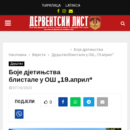
ЋИРИЛИЦА
LATINICA
Facebook
Instagram
Email
PRIMARY
MENU
Боје дјетињства
Насловна
Вијести
Друштво
блистале у ОШ „19.април“
Друштво
Боје дјетињства
блистале у ОШ „19.април“
07/10/2023
ПОДЈЕЛИ
0