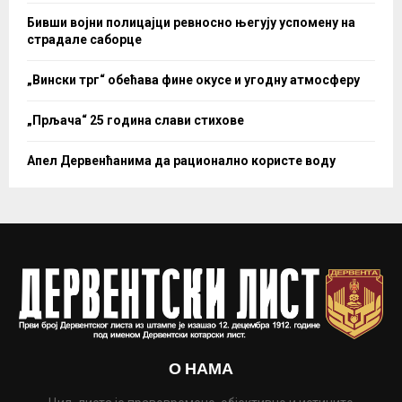
Бивши војни полицајци ревносно његују успомену на
страдале саборце
„Вински трг“ обећава фине окусе и угодну атмосферу
„Прљача“ 25 година слави стихове
Апел Дервенћанима да рационално користе воду
О НАМА