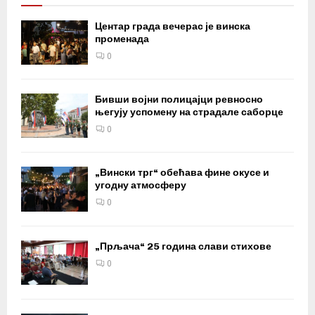
Центар града вечерас је винска
променада
0
Бивши војни полицајци ревносно
његују успомену на страдале саборце
0
„Вински трг“ обећава фине окусе и
угодну атмосферу
0
„Прљача“ 25 година слави стихове
0