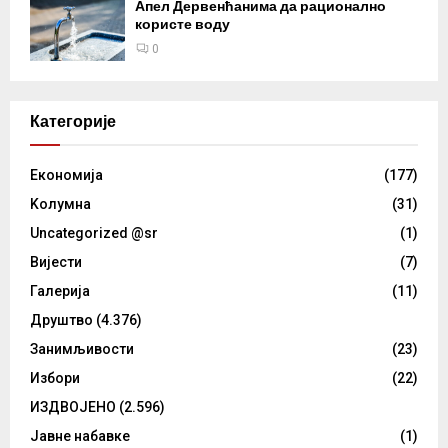
Апел Дервенћанима да рационално
користе воду
0
Категорије
Eкономија
(177)
Kолумнa
(31)
Uncategorized @sr
(1)
Вијести
(7)
Галерија
(11)
Друштво
(4.376)
Занимљивости
(23)
Избори
(22)
ИЗДВОЈЕНО
(2.596)
Јавне набавке
(1)