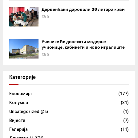
Дервенћани даровали 26 литара крви
0
Ученике ће дочекати модерне
учионице, кабинети и ново игралиште
0
Категорије
Eкономија
(177)
Kолумнa
(31)
Uncategorized @sr
(1)
Вијести
(7)
Галерија
(11)