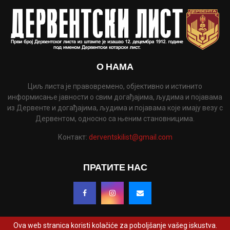
О НАМА
Циљ листа је правовремено, објективно и истинито
информисање јавности о свим догађајима, људима и појавама
из Дервенте и догађајима, људима и појавама које имају везу с
Дервентом, односно са њеним становницима.
Контакт:
derventskilist@gmail.com
ПРАТИТЕ НАС
Ova web stranica koristi kolačiće za poboljšanje vašeg iskustva.