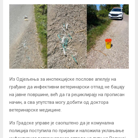
Из Одjељења за инспекцијске послове апелују на
грађане да инфективни ветеринарски отпад не бацају
на јавне површине, већ да га рециклирају на прописан
начин, а сва упутства могу добити од доктора
ветеринарске медицине.
Из Градске управе је саопштено да је комунална
полиција поступила по пријави и наложила уклањање