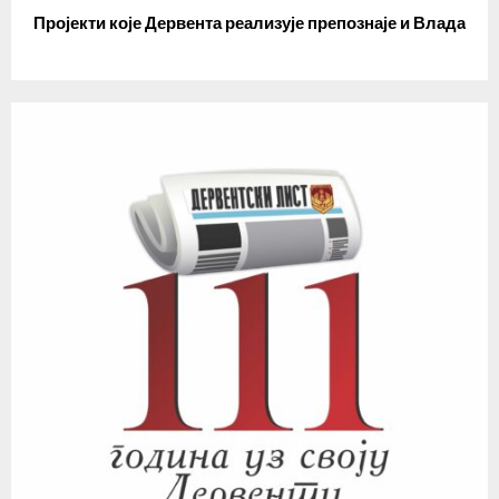
Пројекти које Дервента реализује препознаје и Влада