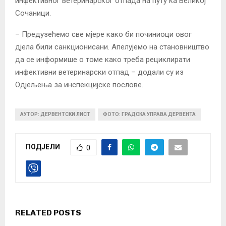
инфективног ветеринарског отпада на путу ка Великој
Сочаници.
– Предузећемо све мјере како би починиоци овог
дјела били санкционисани. Апелујемо на становништво
да се информише о томе како треба рециклирати
инфективни ветеринарски отпад – додали су из
Одјељења за инспекцијске послове.
АУТОР: ДЕРВЕНТСКИ ЛИСТ
ФОТО: ГРАДСКА УПРАВА ДЕРВЕНТА
ПОДЈЕЛИ
0
RELATED POSTS