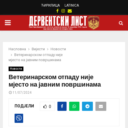
ЋИРИЛИЦА
LATINICA
Facebook
Instagram
Email
PRIMARY
MENU
Насловна
Вијести
Новости
Ветеринарском отпаду није
мјесто на јавним површинама
Новости
Ветеринарском отпаду није
мјесто на јавним површинама
11/07/2024
ПОДЈЕЛИ
0