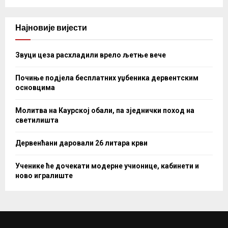
Најновије вијести
Звуци цеза расхладили врело љетње вече
Почиње подјела бесплатних уџбеника дервентским
основцима
Молитва на Каурској обали, па зједнички поход на
светилишта
Дервенћани даровали 26 литара крви
Ученике ће дочекати модерне учионице, кабинети и
ново игралиште