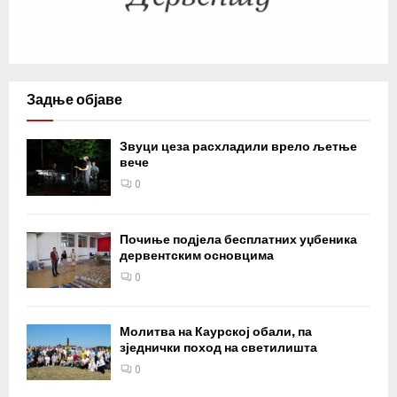
Задње објаве
Звуци цеза расхладили врело љетње
вече
0
Почиње подјела бесплатних уџбеника
дервентским основцима
0
Молитва на Каурској обали, па
зједнички поход на светилишта
0