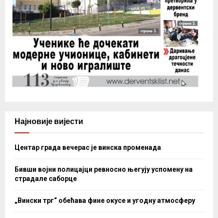
Најновије вијести
Центар града вечерас је винска променада
Бивши војни полицајци ревносно његују успомену на
страдале саборце
„Вински трг“ обећава фине окусе и угодну атмосферу