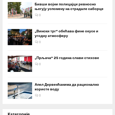
Бивши војни полицајци ревносно
његују успомену на страдале саборце
0
„Вински трг“ обећава фине окусе и
угодну атмосферу
0
„Прљача“ 25 година слави стихове
0
Апел Дервенћанима да рационално
користе воду
0
Категорије