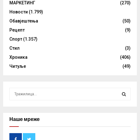
МАРКЕТИНГ
(270)
Новости
(1.799)
Обавјештења
(50)
Рецепт
(9)
Спорт
(1.357)
Стил
(3)
Хроника
(406)
Читуље
(49)
S
e
a
S
r
c
Наше мреже
E
h
f
A
o