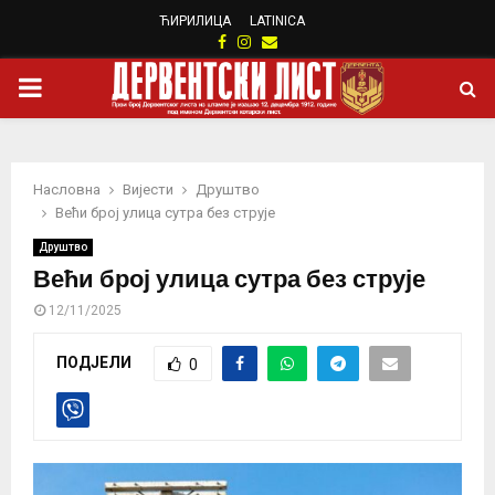
ЋИРИЛИЦА
LATINICA
Facebook
Instagram
Email
PRIMARY
MENU
Насловна
Вијести
Друштво
Већи број улица сутра без струје
Друштво
Већи број улица сутра без струје
12/11/2025
ПОДЈЕЛИ
0