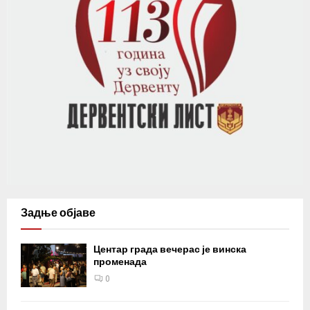
Задње објаве
Центар града вечерас је винска
променада
0