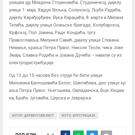
улицма др Младена Стојановића, Студеничкој, дијелу
улице 1. маја, Хајдук Вељка, Солунској, Љубе Радића,
дијелу Карађорђеве, Вука Караџића, 8. марта и Милана
Тепића, дијелу улица Осињске бригаде, Колубарској,
Крфској, Поп Јовина, Раде Кондића, тргу
Православља, Милунке Савић, дијелу улице Стевана
Немање, краља Петра Првог, Николе Тесле, чика Јове
Змаја, Славка Родића и Јована Дучића – навели су из
електродистрибуције.
Oд 13 до 15 часова без струје ће бити улице
Милована Бјелошевића Белог, Шантићева, дио улице кр
аља Петра Првог, Његошева, Омладинска, Воје Кецма
на, Браће Југовића, Церска и Јеврејска.
АУТОР: ДЕРВЕНТСКИ ЛИСТ
ФОТО: ИЛУСТРАЦИЈА
ПОДЈЕЛИ