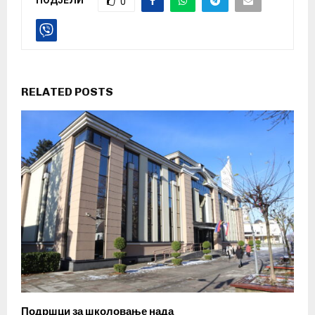
0
RELATED POSTS
Подршци за школовање нада