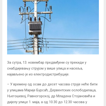
За сутра, 13. новембар предвиђени су прекиди у
снабдијевању струјом у више улица и насеља,
најављено је из електродистрибуције.
– У времену од осам до десет часова струје неће бити
у улицама Марије Бурсаћ, Дервентских ослободилаца,
Његошевој, Равногорској, др Младена Стојановића и
дијелу улице 1. маја, а од 10.30 до 12.30 часова у