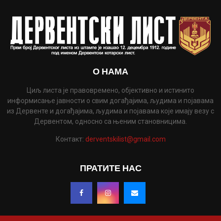
О НАМА
Циљ листа је правовремено, објективно и истинито
информисање јавности о свим догађајима, људима и појавама
из Дервенте и догађајима, људима и појавама које имају везу с
Дервентом, односно са њеним становницима.
Контакт:
derventskilist@gmail.com
ПРАТИТЕ НАС