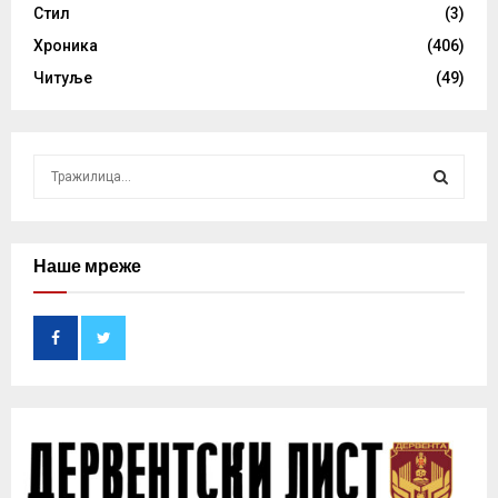
Стил
(3)
Хроника
(406)
Читуље
(49)
S
e
a
S
r
c
Наше мреже
E
h
f
A
o
r
R
:
C
H