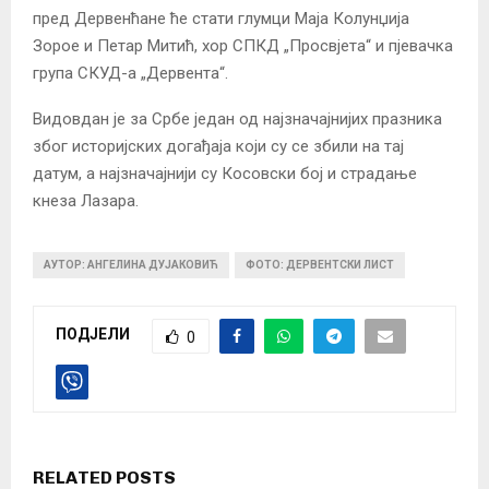
пред Дервенћане ће стати глумци Маја Колунџија
Зорое и Петар Митић, хор СПКД „Просвјета“ и пјевачка
група СКУД-а „Дервента“.
Видовдан је за Србе један од најзначајнијих празника
због историјских догађаја који су се збили на тај
датум, а најзначајнији су Косовски бој и страдање
кнеза Лазара.
АУТОР: АНГЕЛИНА ДУЈАКОВИЋ
ФОТО: ДЕРВЕНТСКИ ЛИСТ
ПОДЈЕЛИ
0
RELATED POSTS