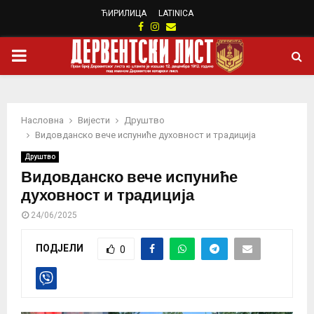
ЋИРИЛИЦА
LATINICA
Facebook
Instagram
Email
PRIMARY
MENU
Насловна
Вијести
Друштво
Видовданско вече испуниће духовност и традиција
Друштво
Видовданско вече испуниће
духовност и традиција
24/06/2025
ПОДЈЕЛИ
0