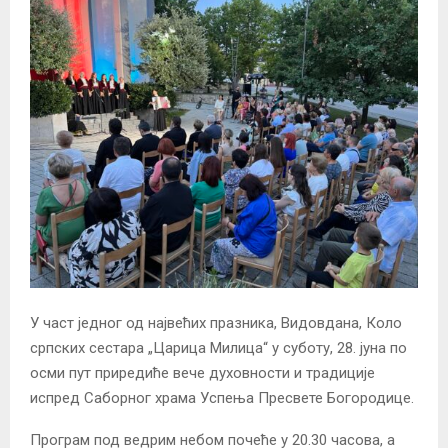
У част једног од највећих празника, Видовдана, Коло
српских сестара „Царица Милица“ у суботу, 28. јуна по
осми пут приредиће вече духовности и традиције
испред Саборног храма Успења Пресвете Богородице.
Програм под ведрим небом почеће у 20.30 часова, а