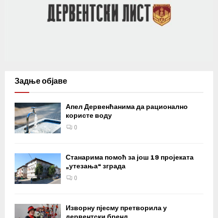
Задње објаве
Апел Дервенћанима да рационално
користе воду
0
Станарима помоћ за још 19 пројеката
„утезања“ зграда
0
Изворну пјесму претворила у
дервентски бренд