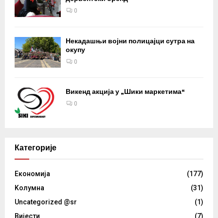
0
Некадашњи војни полицајци сутра на
окупу
0
Викенд акција у „Шики маркетима“
0
Категорије
Eкономија
(177)
Kолумнa
(31)
Uncategorized @sr
(1)
Вијести
(7)