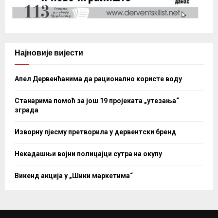
Најновије вијести
Апел Дервенћанима да рационално користе воду
Станарима помоћ за још 19 пројеката „утезања“
зграда
Изворну пјесму претворила у дервентски бренд
Некадашњи војни полицајци сутра на окупу
Викенд акција у „Шики маркетима“