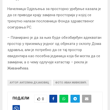
Начелница Одјељења за просторно уређење казала је
да се приводи крају замјена просторија у којој се
тренутно налази пословница Фонда здравственог
осигурања РС.
– Планирано је да за њих буде обезбијеђен адекватан
простор у приземљу једног од објеката у склопу Дома
здравља, али је потребно да се тај простор
евидентира као посебна јединица која би могла да се
замијени, а о чему одлучује катастар – рекла је
Живанићева.
АУТОР: АНГЕЛИНА ДУЈАКОВИЦ
ФОТО: ИВАН ЖИВКОВИЋ
ПОДЈЕЛИ
0