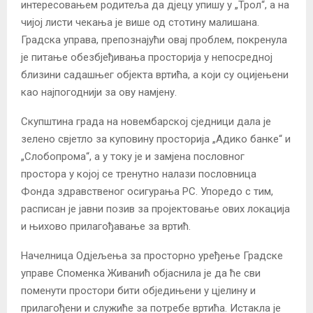
интересовањем родитеља да дјецу упишу у „Трол“, а на
чијој листи чекања је више од стотину малишана.
Градска управа, препознајући овај проблем, покренула
је питање обезбјеђивања просторија у непосредној
близини садашњег објекта вртића, а који су оцијењени
као најпогоднији за ову намјену.
Скупштина града на новембарској сједници дала је
зелено свјетло за куповину просторија „Адико банке“ и
„Слобопрома“, а у току је и замјена пословног
простора у којој се тренутно налази пословница
Фонда здравственог осигурања РС. Упоредо с тим,
расписан је јавни позив за пројектовање ових локација
и њихово прилагођавање за вртић.
Начелница Одјељења за просторно уређење Градске
управе Споменка Живанић објаснила је да ће сви
поменути простори бити обједињени у цјелину и
прилагођени и служиће за потребе вртића. Истакла је