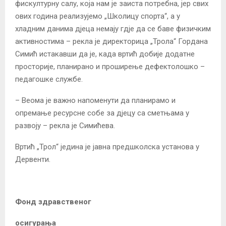
фискултурну салу, која нам је заиста потребна, јер свих
ових година реализујемо „Школицу спорта“, а у
хладним данима дјеца немају гдје да се баве физичким
активностима – рекла је директорица „Трола“ Гордана
Симић истакавши да је, када вртић добије додатне
просторије, планирано и проширење дефектолошко –
педагошке службе.
– Веома је важно напоменути да планирамо и
опремање ресурсне собе за дјецу са сметњама у
развоју – рекла је Симићева.
Вртић „Трол“ једина је јавна предшколска установа у
Дервенти.
Фонд здравственог
осигурања