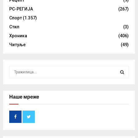
Рецепт
(9)
РС-РЕГИЈА
(267)
Спорт
(1.357)
Стил
(3)
Хроника
(406)
Читуље
(49)
S
e
a
S
r
c
Наше мреже
E
h
f
A
o
r
R
:
C