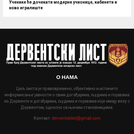
Ученике ће дочекати модерне учионице, кабинети и
ново игралиште
О НАМА
Циљ листа је правовремено, објективно и истинито
информисање јавности о свим догађајима, људима и појавама
из Дервенте и догађајима, људима и појавама које имају везу с
Дервентом, односно са њеним становницима.
Контакт:
derventskilist@gmail.com