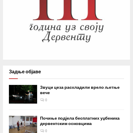
Задње објаве
Звуци цеза расхладили врело љетње
вече
0
Почиње подјела бесплатних уџбеника
дервентским основцима
0