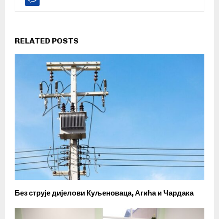
RELATED POSTS
Без струје дијелови Куљеноваца, Агића и Чардака