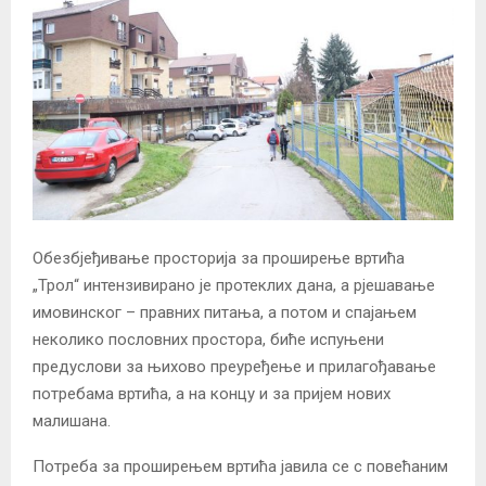
Обезбјеђивање просторија за проширење вртића
„Трол“ интензивирано је протеклих дана, а рјешавање
имовинског – правних питања, а потом и спајањем
неколико пословних простора, биће испуњени
предуслови за њихово преуређење и прилагођавање
потребама вртића, а на концу и за пријем нових
малишана.
Потреба за проширењем вртића јавила се с повећаним