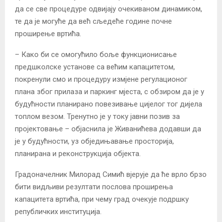
да се све процедуре одвијају очекиваном динамиком,
те да је могуће да већ сљедеће године почне
проширење вртића.
– Како би се омогућило боље функционисање
предшколске установе са већим капацитетом,
покренули смо и процедуру измјене регулационог
плана због прилаза и паркинг мјеста, с обзиром да је у
будућности планирано повезивање цијелог тог дијела
топлом везом. Тренутно је у току јавни позив за
пројектовање – објаснила је Живанићева додавши да
је у будућности, уз обједињавање просторија,
планирана и реконструкција објекта.
Градоначелник Милорад Симић вјерује да ће врло брзо
бити видљиви резултати послова проширења
капацитета вртића, при чему град очекује подршку
републичких институција.