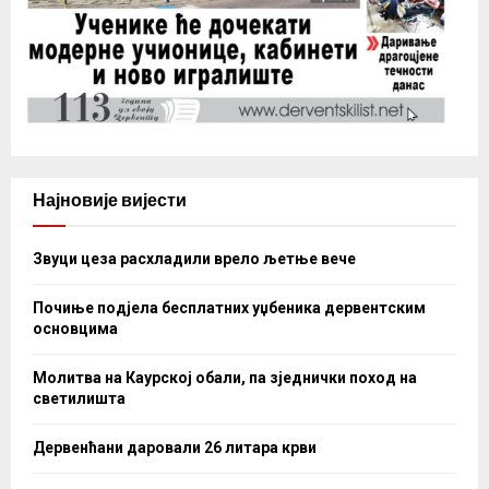
Најновије вијести
Звуци цеза расхладили врело љетње вече
Почиње подјела бесплатних уџбеника дервентским
основцима
Молитва на Каурској обали, па зједнички поход на
светилишта
Дервенћани даровали 26 литара крви