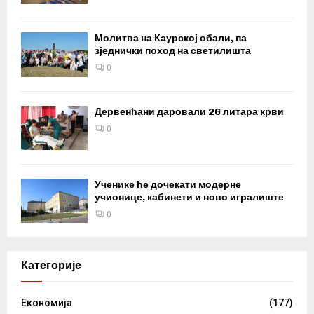
Молитва на Каурској обали, па
зједнички поход на светилишта
0
Дервенћани даровали 26 литара крви
0
Ученике ће дочекати модерне
учионице, кабинети и ново игралиште
0
Категорије
Eкономија
(177)