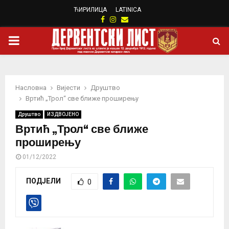
ЋИРИЛИЦА
LATINICA
Facebook
Instagram
Email
PRIMARY
MENU
Насловна
Вијести
Друштво
Вртић „Трол“ све ближе проширењу
Друштво
ИЗДВОЈЕНО
Вртић „Трол“ све ближе
проширењу
01/12/2022
ПОДЈЕЛИ
0