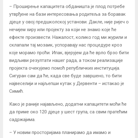
– Проширење капацитета обданишта је плод потребе
утврђене на бази интересовања родитеља за боравак
дјеце у овој предшколској установи. Дакле, није ријеч о
нечијем хиру или пројекту за који не знамо које ће
ефекте произвести. Нажалост, колико год ми журили и
склапали тај мозаик, успоравају нас процедуре кроз
које морамо проћи. Ипак, вјерујем да ће врло брзо бити
видљиви резултати нашег рада, а током реализације
пројекта очекујемо помоћ републичких институција.
Сигуран сам да ће, када све буде завршено, то бити
највеселији и најљепши кутак у Дервенти – истакао је
Симић.
Како је раније најављено, додатни капацитети моћи ће
да приме око 120 дјеце у шест група, са свим пратећим
садржајима.
– У новим просторијама планирамо да имамо и