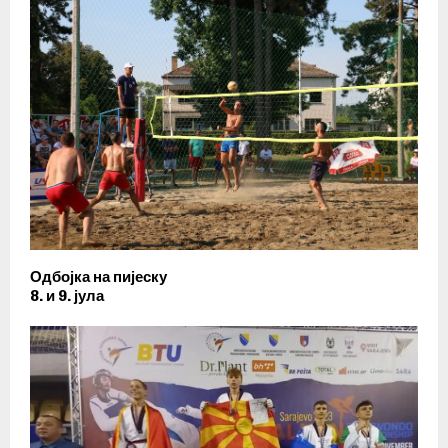
Одбојка на пијеску
8. и 9. јула