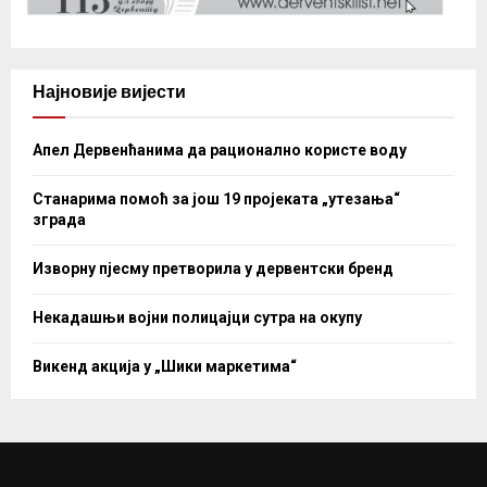
Најновије вијести
Апел Дервенћанима да рационално користе воду
Станарима помоћ за још 19 пројеката „утезања“
зграда
Изворну пјесму претворила у дервентски бренд
Некадашњи војни полицајци сутра на окупу
Викенд акција у „Шики маркетима“