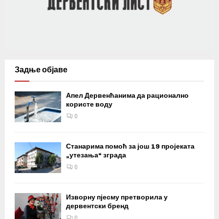
Задње објаве
Апел Дервенћанима да рационално
користе воду
0
Станарима помоћ за још 19 пројеката
„утезања“ зграда
0
Изворну пјесму претворила у
дервентски бренд
0