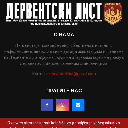
О НАМА
Циљ листа је правовремено, објективно и истинито
информисање јавности о свим догађајима, људима и појавама
из Дервенте и догађајима, људима и појавама које имају везу с
Дервентом, односно са њеним становницима.
Контакт:
derventskilist@gmail.com
ПРАТИТЕ НАС
Ova web stranica koristi kolačiće za poboljšanje vašeg iskustva.