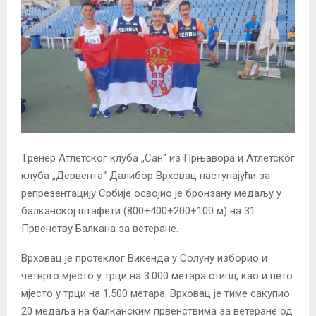
Tренер Атлетског клуба „Сан“ из Прњавора и Атлетског
клуба „Дервента“ Далибор Врховац наступајући за
репрезентацију Србије освојио је бронзану медаљу у
балканској штафети (800+400+200+100 м) на 31.
Првенству Балкана за ветеране.
Врховац је протеклог Викенда у Солуну изборио и
четврто мјесто у трци на 3.000 метара стипл, као и пето
мјесто у трци на 1.500 метара. Врховац је тиме сакупио
20 медаља на балканским првенствима за ветеране од