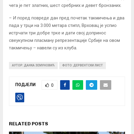
чега је пет златних, шест сребрних и девет бронзаних.
– И поред повреде дан пред почетак такмичења и два
пада у трци на 3.000 метара стипл, Врховац је успио
истрчати три добре трке и дати свој допринос
свеукупном пласману репрезентације Србије на овом
такмичењу – навели су из клуба.
АУТОР: ДАНКА ЗЕМУНОВИЋ
ФОТО: ДЕРВЕНТСКИ ЛИСТ
ПОДЈЕЛИ
0
RELATED POSTS