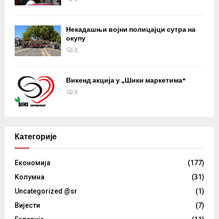
Некадашњи војни полицајци сутра на
окупу
0
Викенд акција у „Шики маркетима“
0
Категорије
Eкономија
(177)
Kолумнa
(31)
Uncategorized @sr
(1)
Вијести
(7)