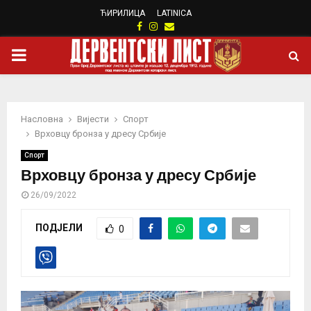
ЋИРИЛИЦА
LATINICA
Facebook
Instagram
Email
PRIMARY
MENU
Насловна
Вијести
Спорт
Врховцу бронза у дресу Србије
Спорт
Врховцу бронза у дресу Србије
26/09/2022
ПОДЈЕЛИ
0