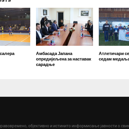
OSTS
салера
Амбасада Јапана
Атлетичари се
опредијељена за наставак
седам медаљ
сарадње
правовремено, објективно и истинито информисање јавности о сви