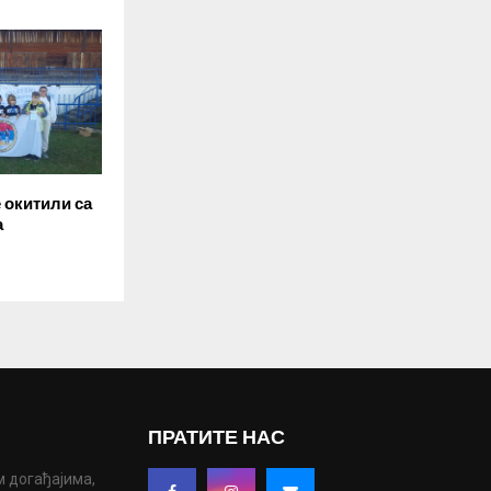
 окитили са
а
ПРАТИТЕ НАС
м догађајима,