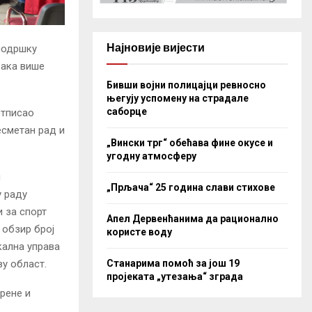
Најновије вијести
 подршку
рака више
Бивши војни полицајци ревносно
његују успомену на страдале
саборце
отписао
есметан рад и
„Вински трг“ обећава фине окусе и
угодну атмосферу
и
„Прљача“ 25 година слави стихове
у раду
и за спорт
Апел Дервенћанима да рационално
у обзир број
користе воду
кална управа
Станарима помоћ за још 19
у област.
пројеката „утезања“ зграда
рене и