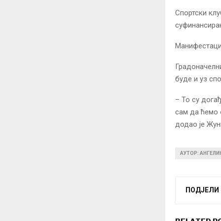
Спортски клу
суфинансирањ
Манифестаци
Градоначелни
буде и уз сп
– То су догађ
сам да ћемо 
додао је Жун
АУТОР: АНГЕЛ
ПОДЈЕЛИ