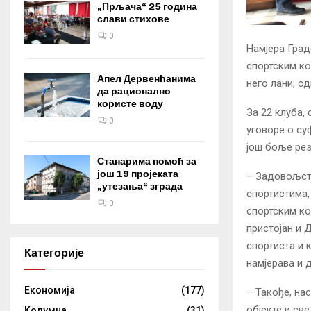
„Прљача“ 25 година
слави стихове
0
Намјера Град
спортским ко
Апел Дервенћанима
него лани, о
да рационално
користе воду
За 22 клуба,
0
уговоре о су
још боље рез
Станарима помоћ за
још 19 пројеката
– Задовољств
„утезања“ зграда
спортистима,
0
спортским ко
пристојан и Д
спортиста и 
Категорије
намјерава и 
Eкономија
(177)
– Такође, на
објекте и св
Kолумнa
(31)