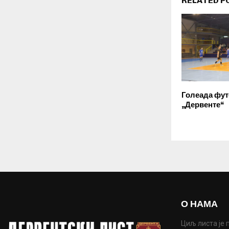
RELATED P
Голеада фут
„Дервенте“
О НАМА
Циљ листа је 