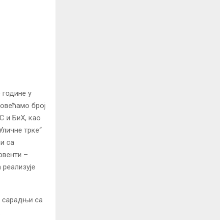
 године у
повећамо број
С и БиХ, као
Уличне трке“
и са
рвенти –
 реализује
у сарадњи са
.