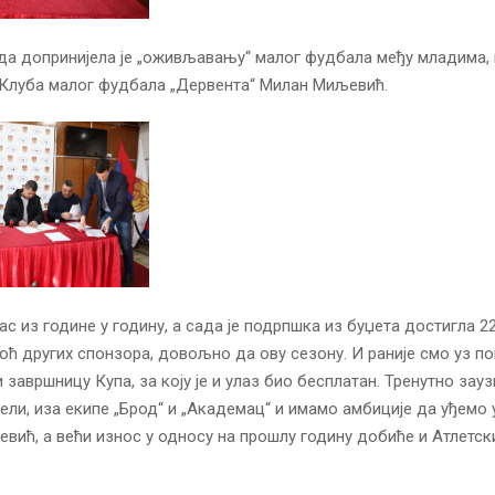
а допринијела је „оживљавању“ малог фудбала међу младима, 
 Клуба малог фудбала „Дервента“ Милан Миљевић.
нас из године у годину, а сада је подрпшка из буџета достигла 2
моћ других спонзора, довољно да ову сезону. И раније смо уз п
 завршницу Купа, за коју је и улаз био бесплатан. Тренутно зау
бели, иза екипе „Брод“ и „Академац“ и имамо амбиције да уђемо у
евић, а већи износ у односу на прошлу годину добиће и Атлетск