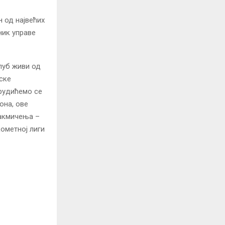
н од највећих
ник управе
клуб живи од
нске
трудићемо се
она, ове
такмичења –
ометној лиги