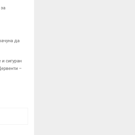
 за
рачуна да
е и сигуран
Дервенти –