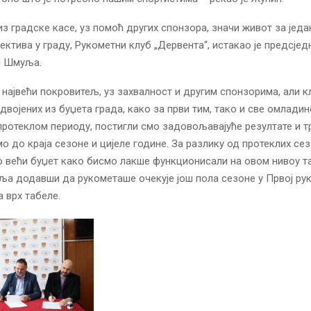
з градске касе, уз помоћ других спонзора, значи живот за једа
ектива у граду, Рукометни клуб „Дервента“, истакао је предсјед
н Шмуља.
ш највећи покровитељ, уз захвалност и другим спонзорима, али 
двојених из буџета града, како за први тим, тако и све омлади
 протеклом периоду, постигли смо задовољавајуће резултате и 
о до краја сезоне и цијеле године. За разлику од протеклих сез
 већи буџет како бисмо лакше функционисали на овом нивоу 
ља додавши да рукометаше очекује још пола сезоне у Првој рук
а врх табеле.