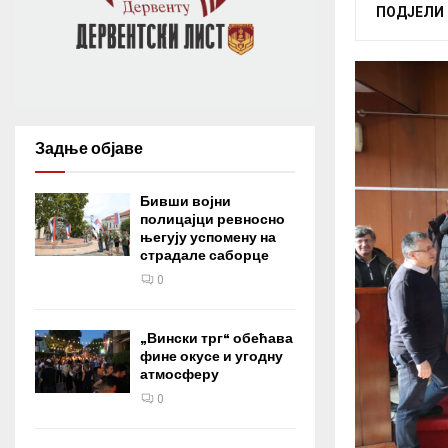
ПОДЈЕЛИ
Задње објаве
Бивши војни
полицајци ревносно
његују успомену на
страдале саборце
0
„Вински трг“ обећава
фине окусе и угодну
атмосферу
0