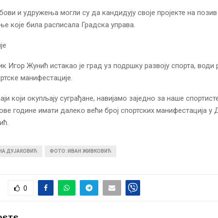
бови и удружења могли су да кандидују своје пројекте на позив
е које била расписала Градска управа.
је
к Игор Жунић истакао је град уз подршку развоју спорта, води 
ортске манифестације.
аји који окупљају суграђане, навијамо заједно за наше спортист
ове године имати далеко већи број спортских манифестација у 
ић.
ИНА ДУЈАКОВИЋ
ФОТО: ИВАН ЖИВКОВИЋ
0