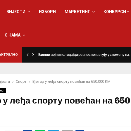
ВИЈЕСТИ
ИЗБОРИ
МАРКЕТИНГ
КОНКУРСИ –
О НАМА
а
АКТУЕЛНО
Бивши војни полицајци ревносно његују успомену на
ијести
Спорт
Вјетар у леђа спорту повећан на 650.000 КМ
орт
 у леђа спорту повећан на 650