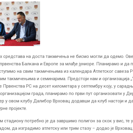
их средстава на доста такмичења не бисмо могли да одемо. Ове
првенства Балкана и Европе за млађе јуниоре. Планирамо и да 
ступимо на свим такмичењима из календара Атлетског савеза Р
им такмичењима и семинарима. Предстоји нам и организација „
те Првенства РС на десет километара у септембру коју, у сарадњ
организацијом града, планирамо по први пут организовати у Де
нер у овом клубу Далибор Врховац додавши да клуб настоји и да
рне пројекте.
м стадиону потребно је да завршимо полигон за скок у вис, те 
адом, да изградимо атлетску или трим стазу – додао је Врховац