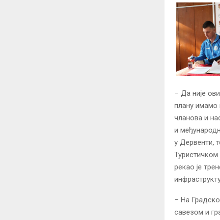
– Да није ов
плану имамо 
чланова и на
и међународн
у Дервенти, 
Туристичком 
рекао је тре
инфраструкту
– На Градско
савезом и гр