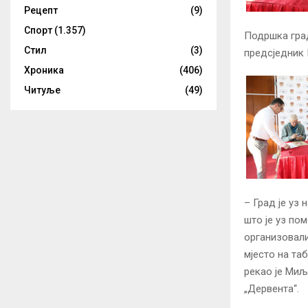
Рецепт
(9)
Спорт
(1.357)
Подршка град
Стил
(3)
предсједник
Хроника
(406)
Читуље
(49)
– Град је уз 
што је уз по
организовали
мјесто на та
рекао је Миљ
„Дервента“.