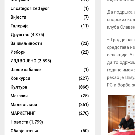
Uncategorized @sr
(1)
Да подршка и
Вијести
(7)
спорских кол
Галерија
(11)
клуба Славе
Друштво
(4.375)
– Град је на
Занимљивости
(23)
средстава из
Избори
(22)
селекције. У
ИЗДВОЈЕНО
(2.595)
да то одржим
године имамо
Јавне набавке
(1)
рекао је Шму
Конкурси
(227)
РС и борба з
Култура
(866)
Магазин
(25)
Мали огласи
(261)
МАРКЕТИНГ
(270)
Новости
(1.799)
Обавјештења
(50)