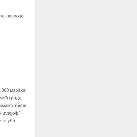
нагласио је
2.000 марака,
омоћ града
зимамо треће
 „плејоф“ –
и клуба