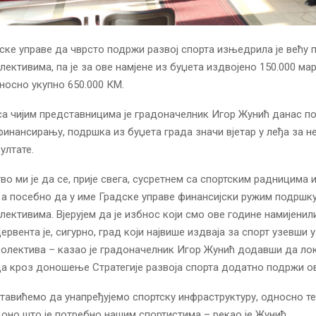
ске управе да чврсто подржи развој спорта изњедрила је већу
лективима, па је за ове намјене из буџета издвојено 150.000 ма
дносно укупно 650.000 КМ.
 са чијим представницима је градоначелник Игор Жунић данас п
финансирању, подршка из буџета града значи вјетар у леђа за н
ултате.
о ми је да се, прије свега, сусретнем са спортским радницима 
 а посебно да у име Градске управе финансијски ружим подршк
лективима. Вјерујем да је избнос који смо ове године намијенил
ервента је, сигурно, град који највише издваја за спорт узевши 
колектива – казао је градоначелник Игор Жунић додавши да ло
да кроз доношење Стратегије развоја спорта додатно подржи ов
ставићемо да унапређујемо спортску инфраструктуру, односно те
е оно што је потребно нашим спортистима – рекао је Жунић.