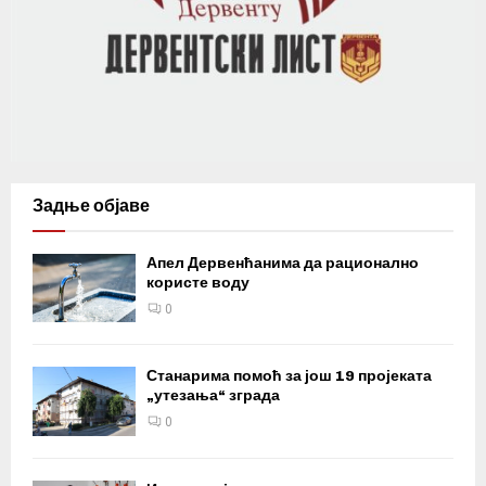
Задње објаве
Апел Дервенћанима да рационално
користе воду
0
Станарима помоћ за још 19 пројеката
„утезања“ зграда
0