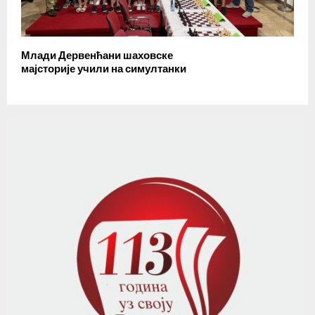
Млади Дервенћани шаховске
мајсторије учили на симултанки