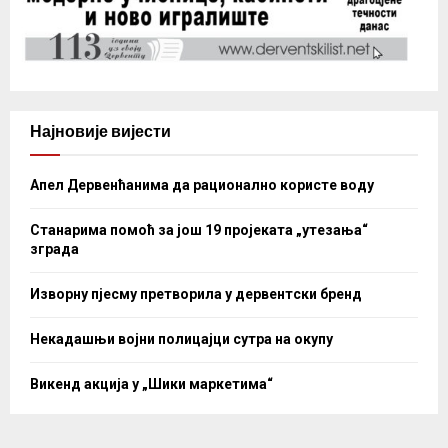
Најновије вијести
Апел Дервенћанима да рационално користе воду
Станарима помоћ за још 19 пројеката „утезања“
зграда
Изворну пјесму претворила у дервентски бренд
Некадашњи војни полицајци сутра на окупу
Викенд акција у „Шики маркетима“