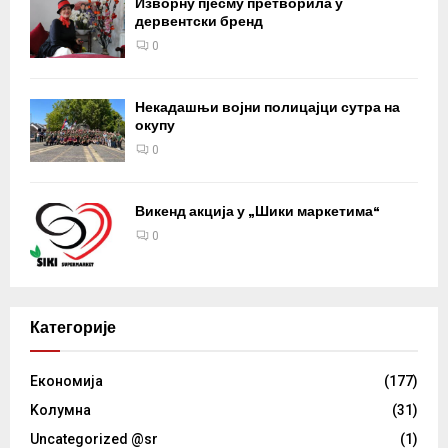
Изворну пјесму претворила у
дервентски бренд
0
Некадашњи војни полицајци сутра на
окупу
0
Викенд акција у „Шики маркетима“
0
Категорије
Eкономија
(177)
Kолумнa
(31)
Uncategorized @sr
(1)