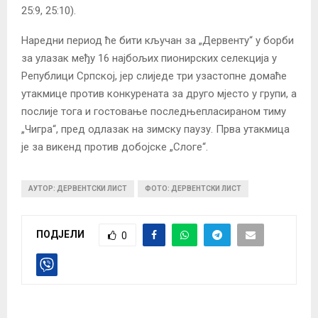
25:9, 25:10).
Наредни период ће бити кључан за „Дервенту“ у борби
за улазак међу 16 најбољих пионирских селекција у
Републици Српској, јер слиједе три узастопне домаће
утакмице против конкурената за друго мјесто у групи, а
послије тога и гостовање последњепласираном тиму
„Чигра“, пред одлазак на зимску паузу. Прва утакмица
је за викенд против добојске „Слоге“.
АУТОР: ДЕРВЕНТСКИ ЛИСТ
ФОТО: ДЕРВЕНТСКИ ЛИСТ
ПОДЈЕЛИ
0