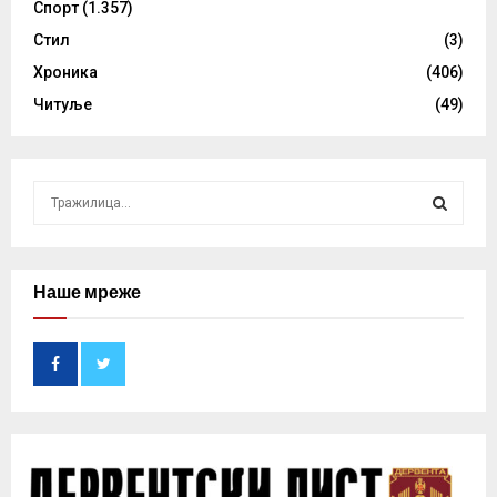
Спорт
(1.357)
Стил
(3)
Хроника
(406)
Читуље
(49)
S
e
a
S
r
c
Наше мреже
E
h
f
A
o
r
R
:
C
H