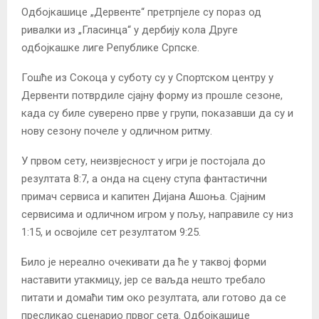
Одбојкашице „Дервенте“ претрпјеле су пораз од
ривалки из „Гласинца“ у дербију кола Друге
одбојкашке лиге Републике Српске.
Гошће из Сокоца у суботу су у Спортском центру у
Дервенти потврдиле сјајну форму из прошле сезоне,
када су биле суверено прве у групи, показавши да су и
нову сезону почеле у одличном ритму.
У првом сету, неизвјесност у игри је постојала до
резултата 8:7, а онда на сцену ступа фантастични
примач сервиса и капитен Дијана Ашоња. Сјајним
сервисима и одличном игром у пољу, направиле су низ
1:15, и освојиле сет резултатом 9:25.
Било је нереално очекивати да ће у таквој форми
наставити утакмицу, јер се ваљда нешто требало
питати и домаћи тим око резултата, али готово да се
пресликао сценарио првог сета. Одбојкашице