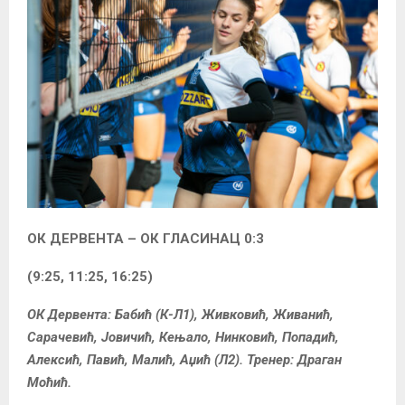
ОК ДЕРВЕНТА – ОК ГЛАСИНАЦ 0:3
(9:25, 11:25, 16:25)
ОК Дервента: Бабић (К-Л1), Живковић, Живанић,
Сарачевић, Јовичић, Кењало, Нинковић, Попадић,
Алексић, Павић, Малић, Аџић (Л2). Тренер: Драган
Моћић.