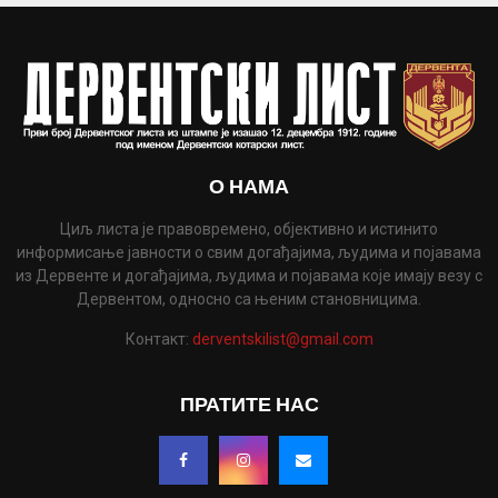
О НАМА
Циљ листа је правовремено, објективно и истинито
информисање јавности о свим догађајима, људима и појавама
из Дервенте и догађајима, људима и појавама које имају везу с
Дервентом, односно са њеним становницима.
Контакт:
derventskilist@gmail.com
ПРАТИТЕ НАС