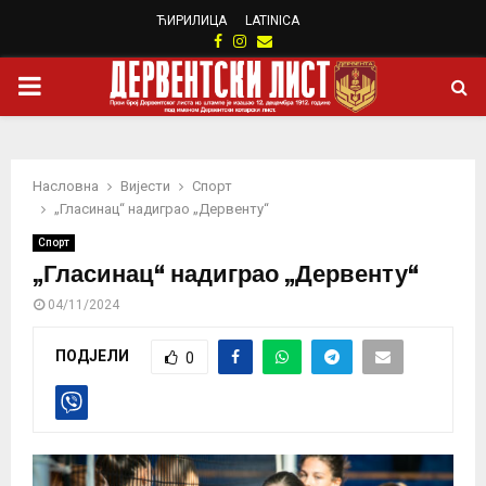
ЋИРИЛИЦА
LATINICA
Facebook
Instagram
Email
PRIMARY
MENU
Насловна
Вијести
Спорт
„Гласинац“ надиграо „Дервенту“
Спорт
„Гласинац“ надиграо „Дервенту“
04/11/2024
ПОДЈЕЛИ
0