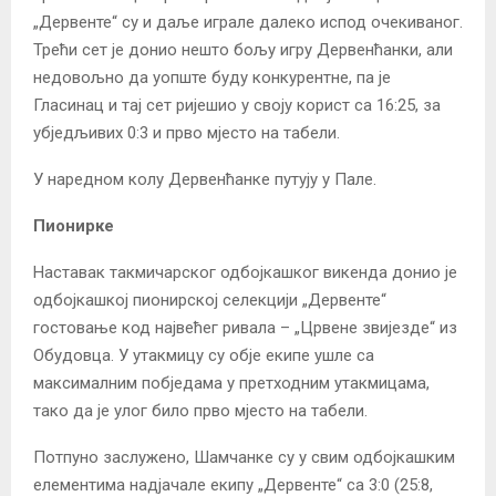
„Дервенте“ су и даље играле далеко испод очекиваног.
Трећи сет је донио нешто бољу игру Дервенћанки, али
недовољно да уопште буду конкурентне, па је
Гласинац и тај сет ријешио у своју корист са 16:25, за
убједљивих 0:3 и прво мјесто на табели.
У наредном колу Дервенћанке путују у Пале.
Пионирке
Наставак такмичарског одбојкашког викенда донио је
одбојкашкој пионирској селекцији „Дервенте“
гостовање код највећег ривала – „Црвене звијезде“ из
Обудовца. У утакмицу су обје екипе ушле са
максималним побједама у претходним утакмицама,
тако да је улог било прво мјесто на табели.
Потпуно заслужено, Шамчанке су у свим одбојкашким
елементима надјачале екипу „Дервенте“ са 3:0 (25:8,