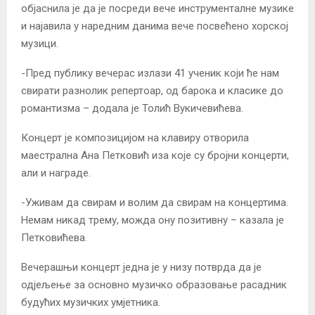
објаснила је да је посреди вече инструменталне музике
и најавила у наредним данима вече посвећено хорској
музици.
-Пред публику вечерас излази 41 ученик који ће нам
свирати разнолик репертоар, од барока и класике до
романтизма – додала је Толић Вукичевићева.
Концерт је композицијом на клавиру отворила
маестрална Ана Петковић иза које су бројни концерти,
али и награде.
-Уживам да свирам и волим да свирам на концертима.
Немам никад трему, можда ону позитивну – казала је
Петковићева.
Вечерашњи концерт једна је у низу потврда да је
одјељење за основно музичко образовање расадник
будућих музичких умјетника.