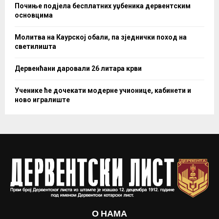
Почиње подјела бесплатних уџбеника дервентским
основцима
Молитва на Каурској обали, па зједнички поход на
светилишта
Дервенћани даровали 26 литара крви
Ученике ће дочекати модерне учионице, кабинети и
ново игралиште
О НАМА