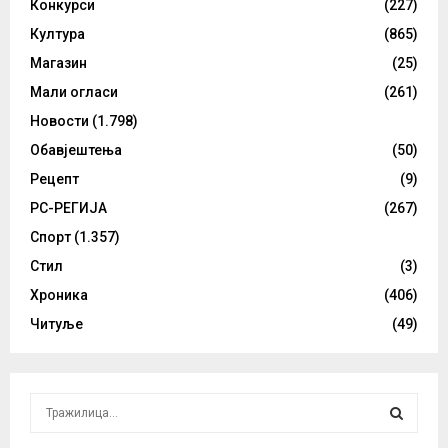
Конкурси
(227)
Култура
(865)
Магазин
(25)
Мали огласи
(261)
Новости
(1.798)
Обавјештења
(50)
Рецепт
(9)
РС-РЕГИЈА
(267)
Спорт
(1.357)
Стил
(3)
Хроника
(406)
Читуље
(49)
S
e
a