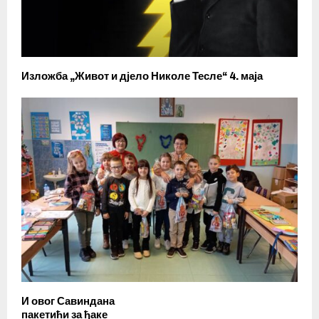
Изложба „Живот и дјело Николе Тесле“ 4. маја
И овог Савиндана
пакетићи за ђаке