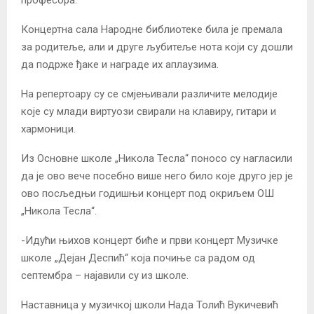
Концертна сала Народне библиотеке била је премала
за родитеље, али и друге љубитеље нота који су дошли
да подрже ђаке и награде их аплаузима.
На репертоару су се смјењивали различите мелодије
које су млади виртуози свирали на клавиру, гитари и
хармоници.
Из Основне школе „Никола Тесла“ поносо су нагласили
да је ово вече посебно више него било које друго јер је
ово посљедњи годишњи концерт под окриљем ОШ
„Никола Тесла“.
-Идући њихов концерт биће и први концерт Музичке
школе „Дејан Деспић“ која почиње са радом од
септембра – најавили су из школе.
Наставница у музичкој школи Нада Толић Вукичевић