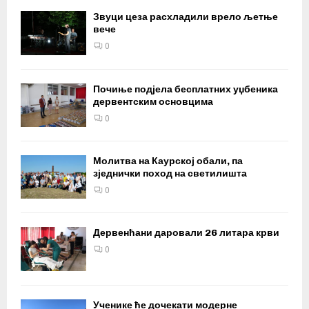
Звуци цеза расхладили врело љетње
вече
0
Почиње подјела бесплатних уџбеника
дервентским основцима
0
Молитва на Каурској обали, па
зједнички поход на светилишта
0
Дервенћани даровали 26 литара крви
0
Ученике ће дочекати модерне