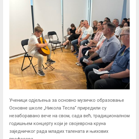
Ученици одјељења за основно музичко образовање
Основне школе „Никола Тесла“ приредили су
незаборавано вече на свом, сада већ, традиционалном
годишњем концерту који је својеврсна круна
заједничког рада младих талената и њихових
професора.