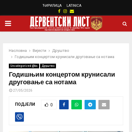
ЋИРИЛИЦА
LATINICA
Facebook
Instagram
Email
PRIMARY
MENU
Насловна
Вијести
Друштво
Годишњим концертом крунисали друговање са нотама
Uncategorized @bs
Друштво
Годишњим концертом крунисали
друговање са нотама
27/05/2026
ПОДЈЕЛИ
0