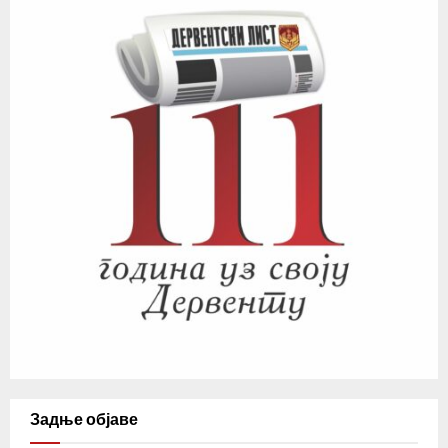
Задње објаве