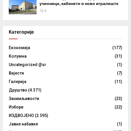
учионице, кабинети и ново игралиште
0
Категорије
Eкономија
(177)
Kолумнa
(31)
Uncategorized @sr
(1)
Вијести
(7)
Галерија
(11)
Друштво
(4.371)
Занимљивости
(23)
Избори
(22)
ИЗДВОЈЕНО
(2.595)
Јавне набавке
(1)