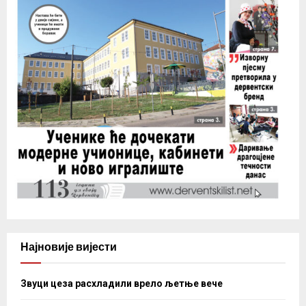
Најновије вијести
Звуци цеза расхладили врело љетње вече