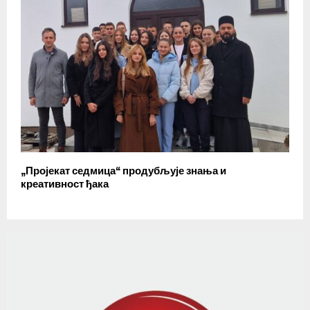
„Пројекат седмица“ продубљује знања и
креативност ђака