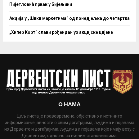
Пијетловић првак у Бијељини
Акција у „Шики маркетима“ од понедјељка до четвртка
„Хипер Корт“ слави рођендан уз акцијске цијене
О НАМА
Циљ листа је правовремено, објективно и истинито
информисање јавности о свим догађајима, људима и појавама
из Дервенте и догађајима, људима и појавама које имају везу с
Дервентом, односно са њеним становницима.