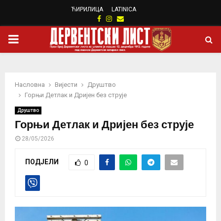
ЋИРИЛИЦА
LATINICA
Facebook
Instagram
Email
PRIMARY
MENU
Насловна
Вијести
Друштво
Горњи Детлак и Дријен без струје
Друштво
Горњи Детлак и Дријен без струје
28/05/2026
ПОДЈЕЛИ
0