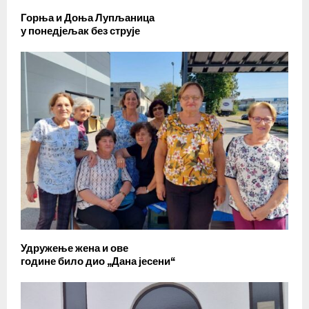
Горња и Доња Лупљаница
у понедјељак без струје
Удружење жена и ове
године било дио „Дана јесени“