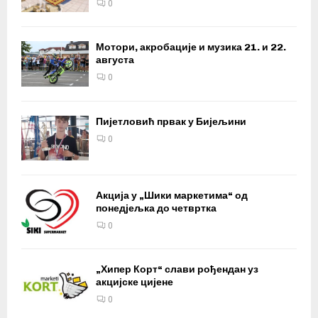
0
Мотори, акробације и музика 21. и 22.
августа
0
Пијетловић првак у Бијељини
0
Акција у „Шики маркетима“ од
понедјељка до четвртка
0
„Хипер Корт“ слави рођендан уз
акцијске цијене
0