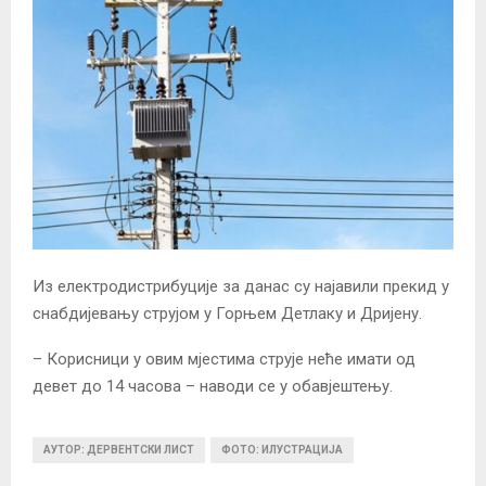
Из електродистрибуције за данас су најавили прекид у
снабдијевању струјом у Горњем Детлаку и Дријену.
– Корисници у овим мјестима струје неће имати од
девет до 14 часова – наводи се у обавјештењу.
АУТОР: ДЕРВЕНТСКИ ЛИСТ
ФОТО: ИЛУСТРАЦИЈА