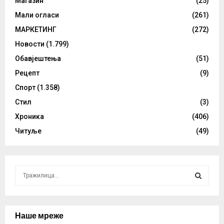
Магазин
(25)
Мали огласи
(261)
МАРКЕТИНГ
(272)
Новости
(1.799)
Обавјештења
(51)
Рецепт
(9)
Спорт
(1.358)
Стил
(3)
Хроника
(406)
Читуље
(49)
S
e
a
S
r
c
Наше мреже
E
h