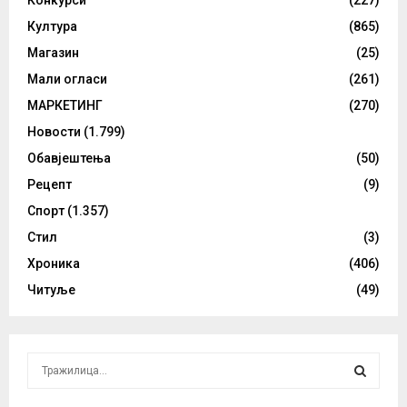
Конкурси
(227)
Култура
(865)
Магазин
(25)
Мали огласи
(261)
МАРКЕТИНГ
(270)
Новости
(1.799)
Обавјештења
(50)
Рецепт
(9)
Спорт
(1.357)
Стил
(3)
Хроника
(406)
Читуље
(49)
S
e
a