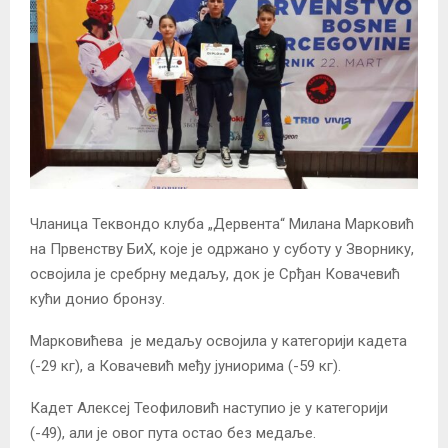
Чланица Теквондо клуба „Дервента“ Милана Марковић
на Првенству БиХ, које је одржано у суботу у Зворнику,
освојила је сребрну медаљу, док је Срђан Ковачевић
кући донио бронзу.
Марковићева је медаљу освојила у категорији кадета
(-29 кг), а Ковачевић међу јуниорима (-59 кг).
Кадет Алексеј Теофиловић наступио је у категорији
(-49), али је овог пута остао без медаље.