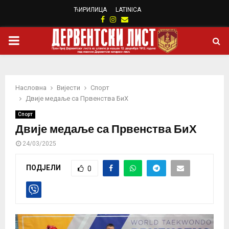
ЋИРИЛИЦА
LATINICA
Facebook
Instagram
Email
PRIMARY
MENU
Насловна
Вијести
Спорт
Двије медаље са Првенства БиХ
Спорт
Двије медаље са Првенства БиХ
24/03/2025
ПОДЈЕЛИ
0