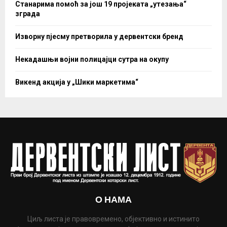
Станарима помоћ за још 19 пројеката „утезања“
зграда
Изворну пјесму претворила у дервентски бренд
Некадашњи војни полицајци сутра на окупу
Викенд акција у „Шики маркетима“
О НАМА
Циљ листа је правовремено, објективно и истинито