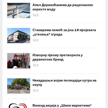
Апел Дервенћанима да рационално
користе воду
0
Станарима помоћ за још 19 пројеката
„утезања“ зграда
0
Изворну пјесму претворила у
дервентски бренд
0
Некадашњи војни полицајци сутра на
окупу
0
Викенд акција у „Шики маркетима“