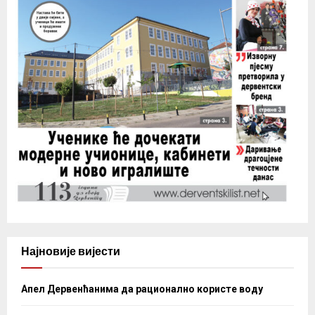
Најновије вијести
Апел Дервенћанима да рационално користе воду