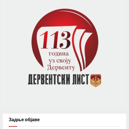
Задње објаве