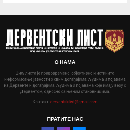
О НАМА
Циљ листа је правовремено, објективно и истинито
информисање јавности о свим догађајима, људима и појавама
из Дервенте и догађајима, људима и појавама које имају везу с
Дервентом, односно са њеним становницима.
Контакт:
derventskilist@gmail.com
ПРАТИТЕ НАС