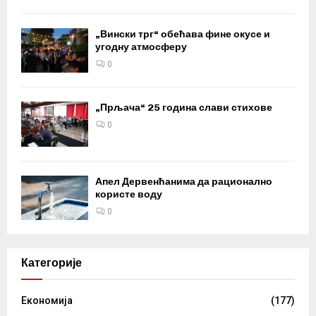
„Вински трг“ обећава фине окусе и
угодну атмосферу
0
„Прљача“ 25 година слави стихове
0
Апел Дервенћанима да рационално
користе воду
0
Категорије
Eкономија
(177)