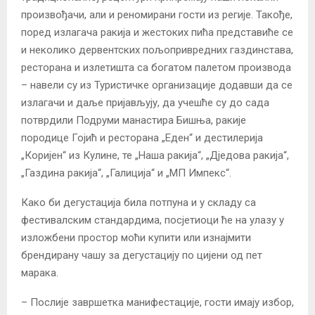
произвођачи, али и реномирани гости из регије. Такође,
поред излагача ракија и жестоких пића представиће се
и неколико дервентских пољопривредних газдинстава,
ресторана и излетишта са богатом палетом производа
– навели су из Туристичке организације додавши да се
излагачи и даље пријављују, да учешће су до сада
потврдили Подруми манастира Бишња, ракије
породице Гојић и ресторана „Еден“ и дестилерија
„Коријен“ из Кулине, те „Наша ракија“, „Дједова ракија“,
„Газдина ракија“, „Галиција“ и „МП Импекс“.
Како би дегустација била потпуна и у складу са
фестивалским стандардима, посјетиоци ће на улазу у
изложбени простор моћи купити или изнајмити
брендирану чашу за дегустацију по цијени од пет
марака.
– Послије завршетка манифестације, гости имају избор,