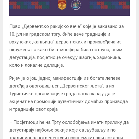
Прво „Дервентско ракијско вече“ које је заказано за
10. јул на градском тргу, биће вече традиције и
врхунских „капљица“ дервентских и произвођача из
окружења, а како би атмосфера била потпуна, осим
дегустација, посјетиоце очекују шаргија, хармоника,
коло и локалне делиције.
Ријеч је о још једној манифестцији из богате лепезе
догађаја овогодишњег „Дервентског љета“, а из
Туристичке организације града наглашавају да је
акценат на промоцији аутентичних домаћих производа
и традиције овог краја.
– Посјетиоци ће на Тргу ослобођења имати прилику да
дегустирају најбоље ракије које са љубављу и по
традиционалној рецептури припремају наши локални