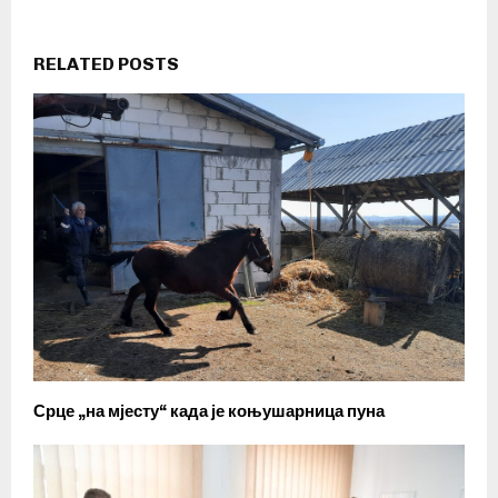
RELATED POSTS
Срце „на мјесту“ када је коњушарница пуна