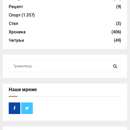
Рецепт
(9)
Спорт
(1.357)
Стил
(3)
Хроника
(406)
Читуље
(49)
S
e
a
S
r
c
Наше мреже
E
h
f
A
o
r
R
:
C