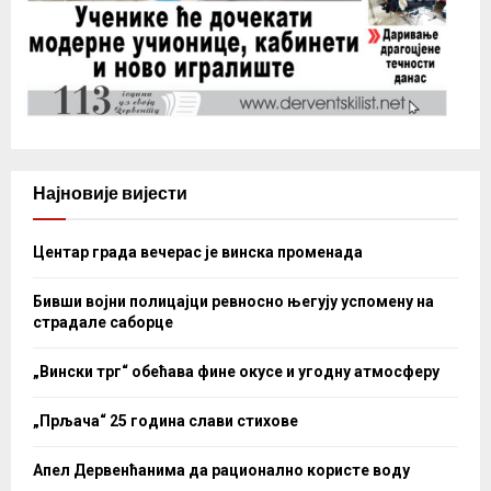
Најновије вијести
Центар града вечерас је винска променада
Бивши војни полицајци ревносно његују успомену на
страдале саборце
„Вински трг“ обећава фине окусе и угодну атмосферу
„Прљача“ 25 година слави стихове
Апел Дервенћанима да рационално користе воду