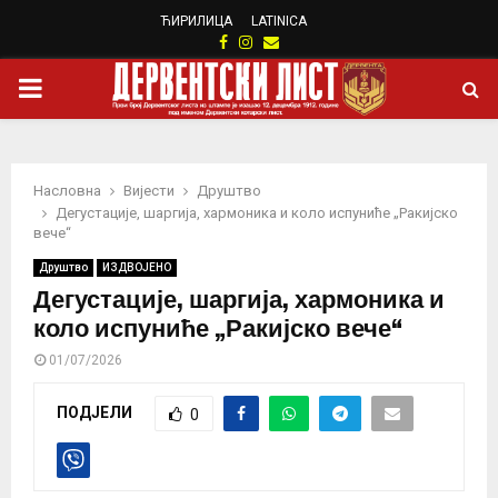
ЋИРИЛИЦА
LATINICA
Facebook
Instagram
Email
PRIMARY
MENU
Насловна
Вијести
Друштво
Дегустације, шаргија, хармоника и коло испуниће „Ракијско
вече“
Друштво
ИЗДВОЈЕНО
Дегустације, шаргија, хармоника и
коло испуниће „Ракијско вече“
01/07/2026
ПОДЈЕЛИ
0