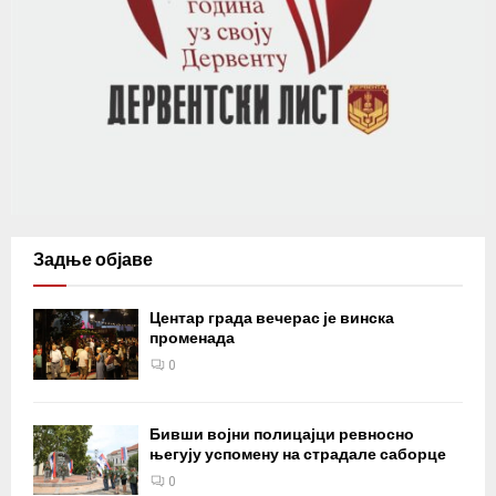
Задње објаве
Центар града вечерас је винска
променада
0
Бивши војни полицајци ревносно
његују успомену на страдале саборце
0