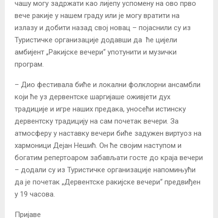
чашу могу задржати као лијепу успомену на ово прво
вече ракије у нашем граду или је могу вратити на
излазу и добити назад свој новац – појаснили су из
Туристичке организације додавши да ће цијели
амбијент „Ракијске вечери“ употунити и музички
програм.
– Дио фестивала биће и локални фолклорни ансамбли
који ће уз дервентске шаргијаше оживјети дух
традиције и игре наших предака, уносећи истинску
дервентску традицију на сам почетак вечери. За
атмосферу у наставку вечери биће задужен виртуоз на
хармоници Дејан Нешић. Он ће својим наступом и
богатим репертоаром забављати госте до краја вечери
– додали су из Туристичке организације напомињући
да је почетак „Дервентске ракијске вечери“ предвиђен
у 19 часова.
Пријаве