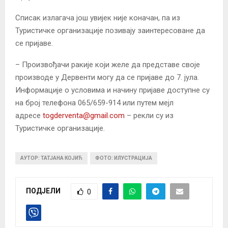
Списак излагача још увијек није коначан, па из
Туристичке организације позивају заинтересоване да
се пријаве.
– Произвођачи ракије који желе да представе своје
производе у Дервенти могу да се пријаве до 7. јула.
Информације о условима и начину пријаве доступне су
на број телефона 065/659-914 или путем мејл
адресе
togderventa@gmail.com
– рекли су из
Туристичке организације.
АУТОР: ТАТЈАНА КОЈИЋ
ФОТО: ИЛУСТРАЦИЈА
ПОДЈЕЛИ
0