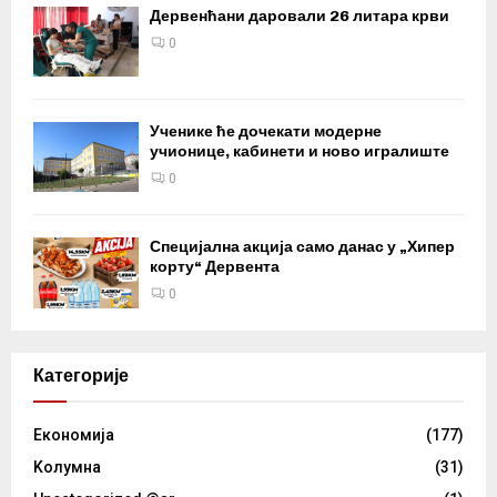
Дервенћани даровали 26 литара крви
0
Ученике ће дочекати модерне
учионице, кабинети и ново игралиште
0
Специјална акција само данас у „Хипер
корту“ Дервента
0
Категорије
Eкономија
(177)
Kолумнa
(31)