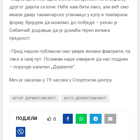
другог дијела сезоне. Неће нам бити лако, али већ смо
имали двије такмичарске утакмице у купу и темпирали
форму. Вјерујем да можемо до побједе – рекао је
Сибинчић додавши да је домаћи терен велика
предност.
-Пред нашом публиком смо увијек велики фаворити, па
тако и овај пут. Позивам наше навијаче да нас подрже
– поручује капитен „Дервенте“.
Меч је заказан у 19 часова у Спортском центру.
АУТОР: ДЕРВЕНТСКИ ЛИСТ
ФОТО: ДЕРВЕНТСКИ ЛИСТ
ПОДЈЕЛИ
0