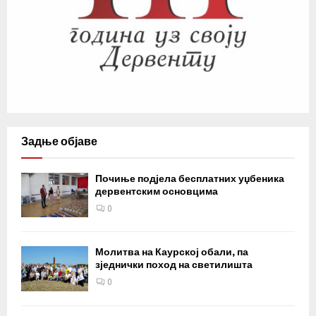
Задње објаве
Почиње подјела бесплатних уџбеника
дервентским основцима
0
Молитва на Каурској обали, па
зједнички поход на светилишта
0