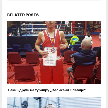
RELATED POSTS
Ђекић други на турниру „Великани Славије“