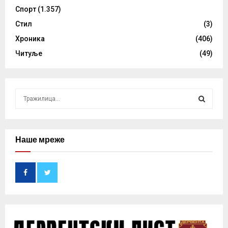
Спорт
(1.357)
Стил
(3)
Хроника
(406)
Читуље
(49)
S
e
a
S
r
c
Наше мреже
E
h
f
A
o
r
R
:
C
H