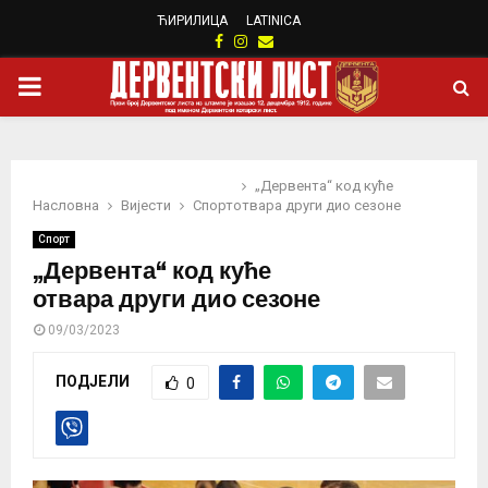
ЋИРИЛИЦА
LATINICA
Facebook
Instagram
Email
PRIMARY
MENU
„Дервента“ код куће
Насловна
Вијести
Спорт
отвара други дио сезоне
Спорт
„Дервента“ код куће
отвара други дио сезоне
09/03/2023
ПОДЈЕЛИ
0