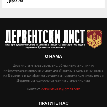
Дервента
О НАМА
Циљ листа је правовремено, објективно и истинито
информисање јавности о свим догађајима, људима и појавама
из Дервенте и догађајима, људима и појавама које имају везу с
Дервентом, односно са њеним становницима.
Контакт:
derventskilist@gmail.com
ПРАТИТЕ НАС