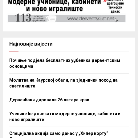
Најновије вијести
Почиње подјела бесплатних уџбеника дервентским
основцима
Молитва на Каурској обали, па зједнички поход на
светилишта
Дервенћани даровали 26 литара крви
Ученике ће дочекати модерне учионице, кабинети и
ново игралиште
Специјална акција само данас у „Хипер корту“