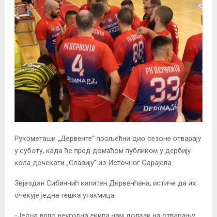
Рукометаши „Дервенте“ прољећни дио сезоне отварају
у суботу, када ће пред домаћом публиком у дербију
кола дочекати „Славију“ из Источног Сарајева.
Звјездан Сибинчић капитен Дервенћана, истиче да их
очекује једна тешка утакмица.
-Једна врло неугодна екипа нам долази на отварању