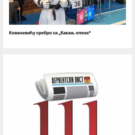
Ковачевићу сребро са „Какањ опена“