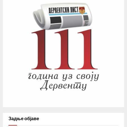
Задње објаве