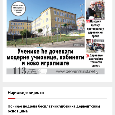
Најновије вијести
Почиње подјела бесплатних уџбеника дервентским
основцима