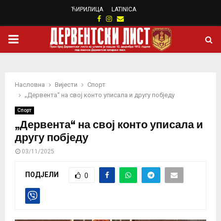
ЋИРИЛИЦА
LATINICA
Facebook
Instagram
Email
PRIMARY
MENU
Насловна
Вијести
Спорт
„Дервента“ на свој конто уписала и другу побједу
Спорт
„Дервента“ на свој конто уписала и
другу побједу
03/11/2025
ПОДЈЕЛИ
0