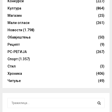
Конкурси
(227)
Култура
(864)
Магазин
(25)
Мали огласи
(261)
Новости
(1.798)
Обавјештења
(50)
Рецепт
(9)
РС-РЕГИЈА
(267)
Спорт
(1.357)
Стил
(3)
Хроника
(406)
Читуље
(49)
S
e
a