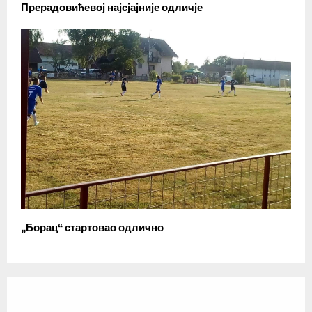
Прерадовићевој најсјајније одличје
„Борац“ стартовао одлично