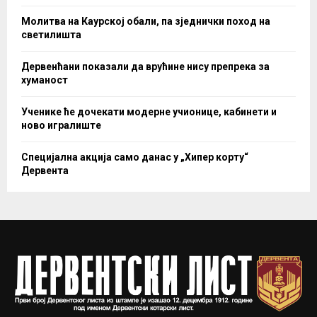
Молитва на Каурској обали, па зједнички поход на
светилишта
Дервенћани показали да врућине нису препрека за
хуманост
Ученике ће дочекати модерне учионице, кабинети и
ново игралиште
Специјална акција само данас у „Хипер корту“
Дервента