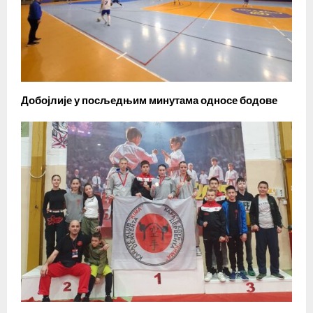
Добојлије у посљедњим минутама односе бодове