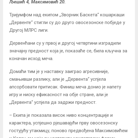
Љешић 4, Максимовић 20.
Тријумфом над екипом „Зворник Баскета“ кошаркаши
„Дервенте“ стигли су до друго овосезонске побједе у
Другој МЛРС лиги.
Дервенћани су у првој и другој четвртини изградили
значајну предност која је, показаће се, била кључна за
коначан исход меча.
Домаћи тим је у наставку заиграо агресивније,
смањивши разлику, али је „Дервента“ успјела
апсорбовати притисак. Финиш меча донио је напету
игру и ниску ефикасност на обје стране, али је
„Дервента“ успјела да задржи предност.
– Екипа је показала висок ниво концентрације и
карактера, успјешно рјешавајући прву овосезонску
гостујућу утакмицу, поново предвођена Максимовићем