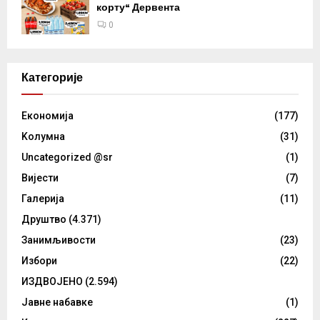
корту“ Дервента
0
Категорије
Eкономија
(177)
Kолумнa
(31)
Uncategorized @sr
(1)
Вијести
(7)
Галерија
(11)
Друштво
(4.371)
Занимљивости
(23)
Избори
(22)
ИЗДВОЈЕНО
(2.594)
Јавне набавке
(1)