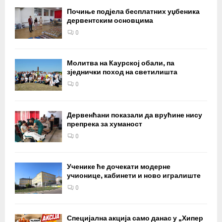
Почиње подјела бесплатних уџбеника
дервентским основцима
0
Молитва на Каурској обали, па
зједнички поход на светилишта
0
Дервенћани показали да врућине нису
препрека за хуманост
0
Ученике ће дочекати модерне
учионице, кабинети и ново игралиште
0
Специјална акција само данас у „Хипер