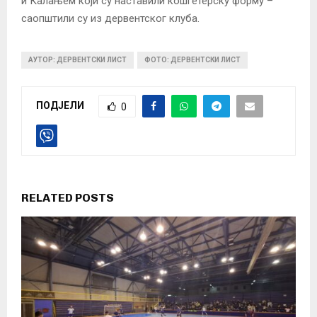
и Калањем који су наставили кошгетерску форму –
саопштили су из дервентског клуба.
АУТОР: ДЕРВЕНТСКИ ЛИСТ
ФОТО: ДЕРВЕНТСКИ ЛИСТ
ПОДЈЕЛИ
0
RELATED POSTS