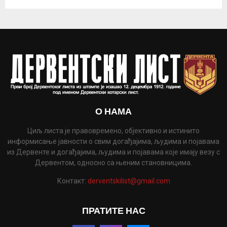
О НАМА
Циљ листа је правовремено, објективно и истинито
информисање јавности о свим догађајима, људима и појавама
из Дервенте и догађајима, људима и појавама које имају везу с
Дервентом, односно са њеним становницима.
Контакт:
derventskilist@gmail.com
ПРАТИТЕ НАС