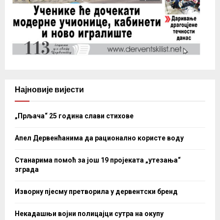
Најновије вијести
„Прљача“ 25 година слави стихове
Апел Дервенћанима да рационално користе воду
Станарима помоћ за још 19 пројеката „утезања“
зграда
Изворну пјесму претворила у дервентски бренд
Некадашњи војни полицајци сутра на окупу