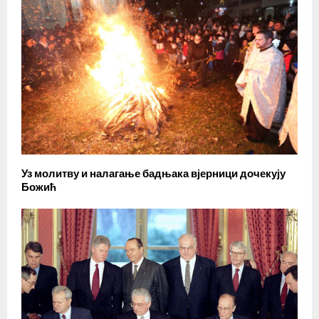
Уз молитву и налагање бадњака вјерници дочекују
Божић