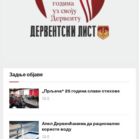
Задње објаве
„Прљача“ 25 година слави стихове
0
Апел Дервенћанима да рационално
користе воду
0