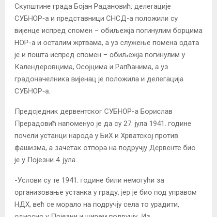
Скупштине града Бојан Радановић, делегације
СУБНОР-а и представници СНСД-а положили су
вијенце испред спомен – обиљежја погинулим борцима
НОР-а и осталим жртвама, а уз служење помена одата
је и пошта испред спомен – обиљежја погинулим у
Календеровцима, Осојцима и Рапћанима, а уз
градоначелника вијенац је положила и делегација
СУБНОР-а.
Предсједник дервентског СУБНОР-а Борислав
Прерадовић напоменуо је да су 27. јула 1941. године
почели устанци народа у БиХ и Хрватској против
фашизма, а зачетак отпора на подручју Дервенте био
је у Појезни 4. јула.
-Услови су те 1941. године били немогући за
организовање устанка у граду, јер је био под управом
НДХ, већ се морало на подручју села то урадити,
односно у Појезни и ширем подручју. Из