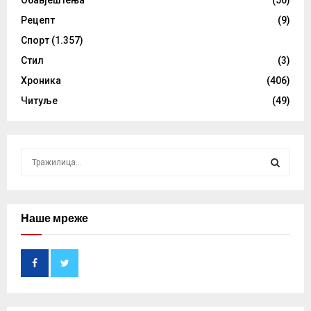
Рецепт
(9)
Спорт
(1.357)
Стил
(3)
Хроника
(406)
Читуље
(49)
S
e
a
S
r
c
Наше мреже
E
h
f
A
o
r
R
:
C