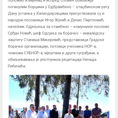
положио и вијенац и испред спомен обиљежја
погинулим борцима у Одбрамбено – отаџбинском рату
Дану устанка у Календеровцима присуствовали су и
народни посланици Игор Жунић и Денис Пијетловић,
начелник Одјељења за стамбено – комуналне послове
Срђан Новић, шеф Одсјека за борачко – инвалидску
заштиту Станиша Микеревић, представници Градске
борачке организације, потомци учесника НОР-а,
чланови СУБНОР-а, мјештани и други суграђани, а
обиљежавање је употпунила рецитација Ненада
Рибичића.