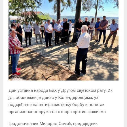
Дан устанка народа БиХ у Другом свјетском рату, 27.
јул, обиљежен је данас у Календеровцима, уз
подсјећање на антифашистичку борбу и почетак
организованог пружања отпора против фашизма.
Градоначелник Милорад Симић, предсједник