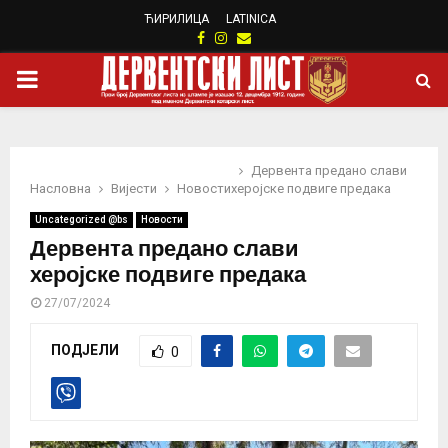
ЋИРИЛИЦА
LATINICA
Facebook
Instagram
Email
PRIMARY
MENU
Дервента предано слави
Насловна
Вијести
Новости
херојске подвиге предака
Uncategorized @bs
Новости
Дервента предано слави
херојске подвиге предака
27/07/2024
ПОДЈЕЛИ
0