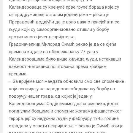
Календероваца су кренуле прве групе бораца које су
се придруживале осталим јединицама – рекао је
Прерадовић додајући да је врло важно присјећати се
људи који су самоорганизовано отишли у борбу
против много јачег непријатеља.
Градоначелник Милорад Симић рекао је да се сјећа
времена када је на обиљежавању 27. јула у
Календеровцима било више хиљада људи, истакавши
важност његовања поштовања према храбрим
прецима.
– За вријеме мог мандата обновили смо све споменике
који асоцирају на народноослободилачку борбу на
подручју нашег града, од којих је један у
Календеровцима. Овдје имамо два споменика, један
погинулим борцима и споменик жртвама фашистичког
терора, јер су недужни људи у фебруару 1945. године
страдали у освети непријатеља – рекао је Симић који је