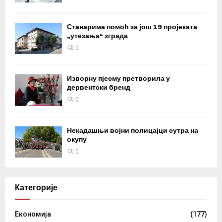
Станарима помоћ за још 19 пројеката
„утезања“ зграда
0
Изворну пјесму претворила у
дервентски бренд
0
Некадашњи војни полицајци сутра на
окупу
0
Категорије
Eкономија
(177)