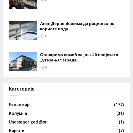
Апел Дервенћанима да рационално
користе воду
0
Станарима помоћ за још 19 пројеката
„утезања“ зграда
0
Категорије
Eкономија
(177)
Kолумнa
(31)
Uncategorized @sr
(1)
Вијести
(7)