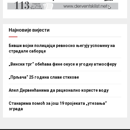
Најновије вијести
Бивши војни полицајци ревносно његују успомену на
страдале саборце
„Вински трг“ обећава фине окусе и угодну атмосферу
„Прљача“ 25 година слави стихове
Апел Дервенћанима да рационално користе воду
Станарима помоћ за још 19 пројеката „утезања“
зграда