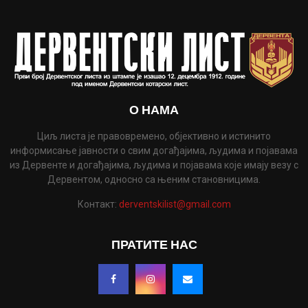
О НАМА
Циљ листа је правовремено, објективно и истинито
информисање јавности о свим догађајима, људима и појавама
из Дервенте и догађајима, људима и појавама које имају везу с
Дервентом, односно са њеним становницима.
Контакт:
derventskilist@gmail.com
ПРАТИТЕ НАС