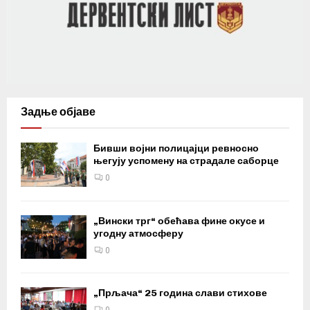
Задње објаве
Бивши војни полицајци ревносно
његују успомену на страдале саборце
0
„Вински трг“ обећава фине окусе и
угодну атмосферу
0
„Прљача“ 25 година слави стихове
0