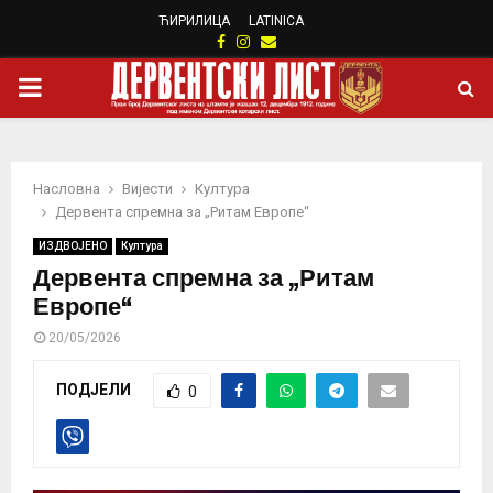
ЋИРИЛИЦА
LATINICA
Facebook
Instagram
Email
PRIMARY
MENU
Насловна
Вијести
Култура
Дервента спремна за „Ритам Европе“
ИЗДВОЈЕНО
Култура
Дервента спремна за „Ритам
Европе“
20/05/2026
ПОДЈЕЛИ
0