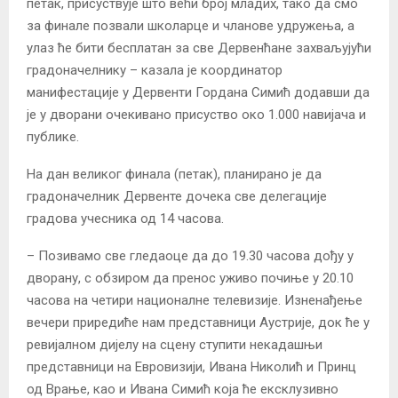
петак, присуствује што већи број младих, тако да смо
за финале позвали школарце и чланове удружења, а
улаз ће бити бесплатан за све Дервенћане захваљујући
градоначелнику – казала је координатор
манифестације у Дервенти Гордана Симић додавши да
је у дворани очекивано присуство око 1.000 навијача и
публике.
На дан великог финала (петак), планирано је да
градоначелник Дервенте дочека све делегације
градова учесника од 14 часова.
– Позивамо све гледаоце да до 19.30 часова дођу у
дворану, с обзиром да пренос уживо почиње у 20.10
часова на четири националне телевизије. Изненађење
вечери приредиће нам представници Аустрије, док ће у
ревијалном дијелу на сцену ступити некадашњи
представници на Евровизији, Ивана Николић и Принц
од Врање, као и Ивана Симић која ће ексклузивно