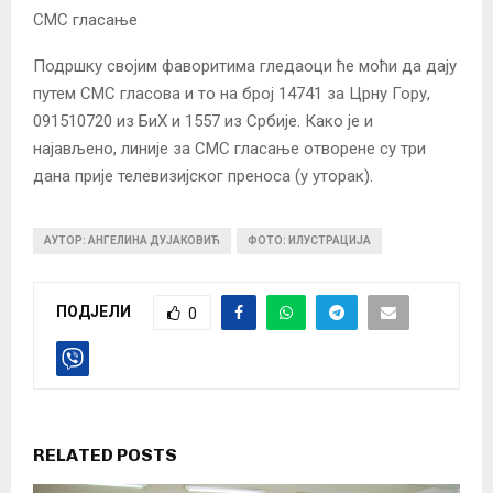
СМС гласање
Подршку својим фаворитима гледаоци ће моћи да дају
путем СМС гласова и то на број 14741 за Црну Гору,
091510720 из БиХ и 1557 из Србије. Како је и
најављено, линије за СМС гласање отворене су три
дана прије телевизијског преноса (у уторак).
АУТОР: АНГЕЛИНА ДУЈАКОВИЋ
ФОТО: ИЛУСТРАЦИЈА
ПОДЈЕЛИ
0
RELATED POSTS