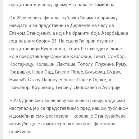
представити и своју пјесму – казала је Симићева.
Од 26 учесника финала, публика ће имати прилику
навијати и за представнице Дервенте на челу са
Еленом Станојевић, а које ће бранити боје Азербејџана
под редним бројем 21. На сцену ће први ступити
представници Вукосавља, а њих ће слиједити екипе
које представљају Сремске Карловце, Тиват, Сомбор,
Костајницу, Колашин, Лакташе, Тополу, Плужине, Руму,
Градишку, Нови Сад, Бијело Поље, Бољевац, Будву,
Никшић, Стару Пазову, Беране, Пале и Оџаке, те
Прњавор, Крушевац, Ћуприју, Лепосавић и Аустрију.
– Узбуђени смо за нијансу више него раније када смо
наступали, јер се представљамо пред нашом публиком
и домаћини смо фестивала – казала је Станојевићева
истичући да је атмосфера око читавог фестивала
позитивна.