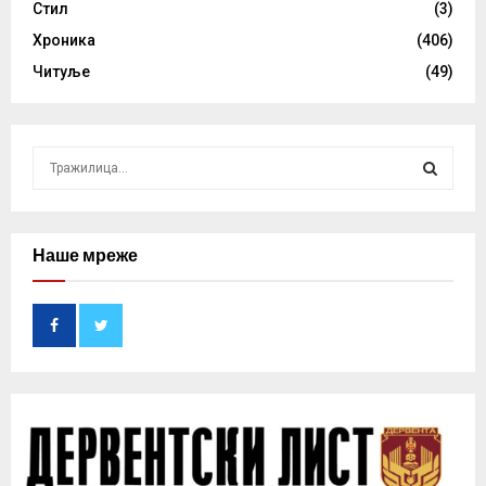
Стил
(3)
Хроника
(406)
Читуље
(49)
S
e
a
S
r
c
Наше мреже
E
h
f
A
o
r
R
:
C
H