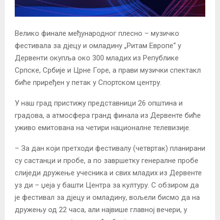
Велико финале међународног плесно – музичко
фестивала за дјецу и омладину „Ритам Европе“ у
Дервенти окупља око 300 младих из Републике
Српске, Србије и Црне Горе, а прави музички спектакл
биће приређен у петак у Спортском центру.
У наш град пристижу представници 26 општина и
градова, а атмосфера гранд финала из Дервенте биће
уживо емитована на четири националне телевизије.
– За дан који претходи фестивалу (четвртак) планирани
су састанци и пробе, а по завршетку генералне пробе
слиједи дружење учесника и свих младих из Дервенте
уз ди – џеја у башти Центра за културу. С обзиром да
је фестивал за дјецу и омладину, вољели бисмо да на
дружењу од 22 часа, али највише главној вечери, у