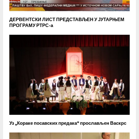
ДЕРВЕНТСКИ ЛИСТ ПРЕДСТАВЉЕН У ЈУТАРЊЕМ
ПРОГРАМУ РТРС-а
Уз „Кораке посавских предака“ прослављен Васкрс