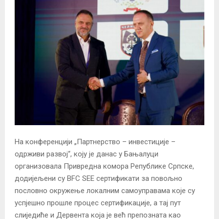
На конференцији „Партнерство – инвестиције –
одрживи развој“, коју је данас у Бањалуци
организовала Привредна комора Републике Српске,
додијељени су BFC SEE сертификати за повољно
пословно окружење локалним самоуправама које су
успјешно прошле процес сертификације, а тај пут
слиједиће и Дервента која је већ препозната као