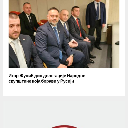
Игор Жунић дио делегације Народне
скупштине која борави у Русији