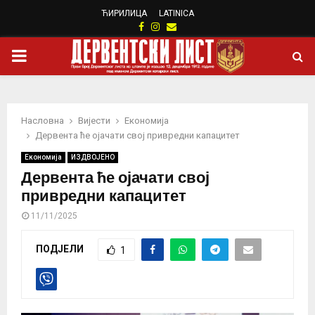
ЋИРИЛИЦА
LATINICA
Facebook
Instagram
Email
PRIMARY
MENU
Насловна
Вијести
Eкономија
Дервента ће ојачати свој привредни капацитет
Eкономија
ИЗДВОЈЕНО
Дервента ће ојачати свој
привредни капацитет
11/11/2025
ПОДЈЕЛИ
1