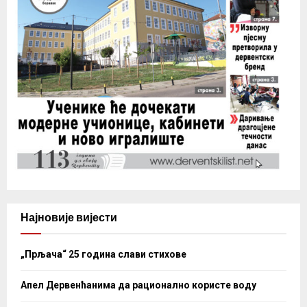
Најновије вијести
„Прљача“ 25 година слави стихове
Апел Дервенћанима да рационално користе воду