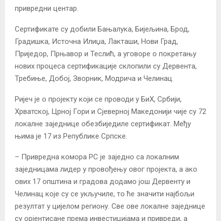
привредни центар.
Сертификате су добили Бањалука, Бијељина, Брод,
Градишка, Источна Илиџа, Лакташи, Нови Град,
Приједор, Прњавор и Теслић, а уговоре о покретању
нових процеса сертификације склопили су Дервента,
Требиње, Добој, Зворник, Модрича и Челинац.
Ријеч је о пројекту који се проводи у БиХ, Србији,
Хрватској, Црној Гори и Сјеверној Македонији чије су 72
локалне заједнице обезбиједиле сертификат. Међу
њима је 17 из Републике Српске.
– Привредна комора РС је заједно са локалним
заједницама лидер у провођењу овог пројекта, а ако
ових 17 општина и градова додамо још Дервенту и
Челинац које су се укључиле, то ће значити најбољи
резултат у цијелом региону. Све ове локалне заједнице
су орјентисане према инвестицијама и привреди, а