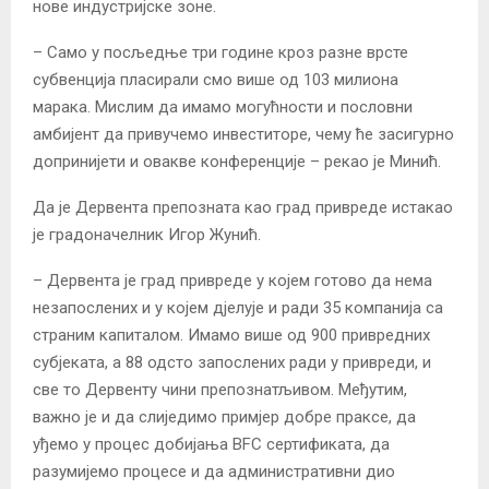
нове индустријске зоне.
– Само у посљедње три године кроз разне врсте
субвенција пласирали смо више од 103 милиона
марака. Мислим да имамо могућности и пословни
амбијент да привучемо инвеститоре, чему ће засигурно
допринијети и овакве конференције – рекао је Минић.
Да је Дервента препозната као град привреде истакао
је градоначелник Игор Жунић.
– Дервента је град привреде у којем готово да нема
незапослених и у којем дјелује и ради 35 компанија са
страним капиталом. Имамо више од 900 привредних
субјеката, а 88 одсто запослених ради у привреди, и
све то Дервенту чини препознатљивом. Међутим,
важно је и да слиједимо примјер добре праксе, да
уђемо у процес добијања BFC сертификата, да
разумијемо процесе и да административни дио