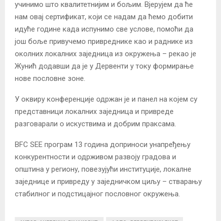
учинимо што квалитетнијим и бољим. Вјерујем да ће
нам овај сертификат, који се надам да ћемо добити
идуће године када испунимо све услове, помоћи да
још боље привучемо привреднике као и раднике из
околних локалних заједница из окружења – рекао је
Жунић додавши да је у Дервенти у току формирање
нове пословне зоне.
У оквиру конференције одржан је и панел на којем су
представници локалних заједница и привреде
разговарали о искуствима и добрим праксама.
BFC SEE програм 13 година доприноси унапређењу
конкурентности и одрживом развоју градова и
општина у региону, повезујући институције, локалне
заједнице и привреду у заједничком циљу – стварању
стабилног и подстицајног пословног окружења.