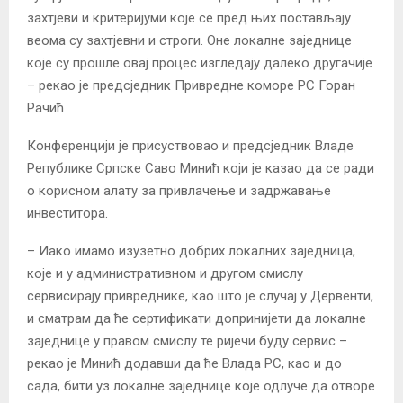
захтјеви и критеријуми које се пред њих постављају
веома су захтјевни и строги. Оне локалне заједнице
које су прошле овај процес изгледају далеко другачије
– рекао је предсједник Привредне коморе РС Горан
Рачић
Конференцији је присуствовао и предсједник Владе
Републике Српске Саво Минић који је казао да се ради
о корисном алату за привлачење и задржавање
инвеститора.
– Иако имамо изузетно добрих локалних заједница,
које и у административном и другом смислу
сервисирају привреднике, као што је случај у Дервенти,
и сматрам да ће сертификати допринијети да локалне
заједнице у правом смислу те ријечи буду сервис –
рекао је Минић додавши да ће Влада РС, као и до
сада, бити уз локалне заједнице које одлуче да отворе