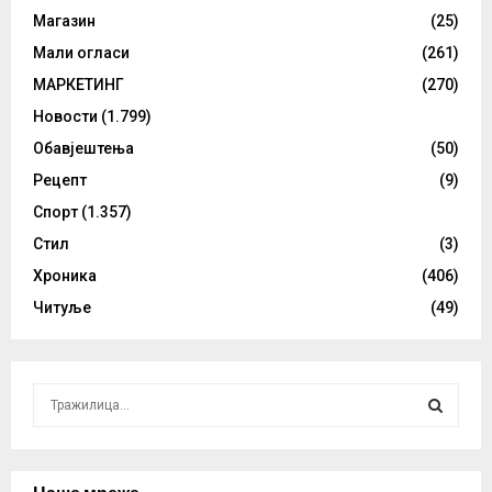
Магазин
(25)
Мали огласи
(261)
МАРКЕТИНГ
(270)
Новости
(1.799)
Обавјештења
(50)
Рецепт
(9)
Спорт
(1.357)
Стил
(3)
Хроника
(406)
Читуље
(49)
S
e
a
S
r
c