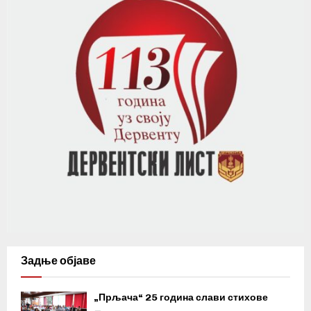
Задње објаве
„Прљача“ 25 година слави стихове