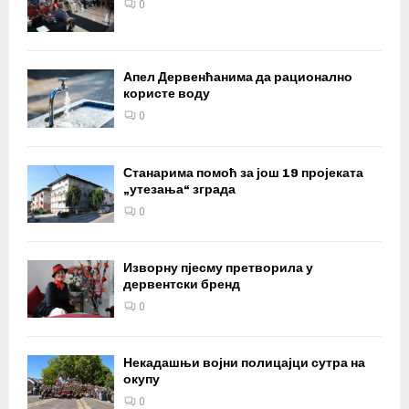
0
Апел Дервенћанима да рационално
користе воду
0
Станарима помоћ за још 19 пројеката
„утезања“ зграда
0
Изворну пјесму претворила у
дервентски бренд
0
Некадашњи војни полицајци сутра на
окупу
0