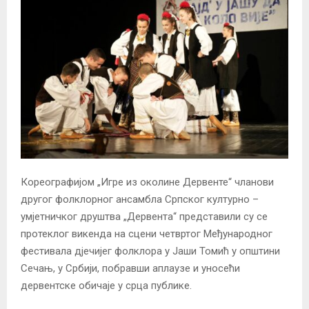
Кореографијом „Игре из околине Дервенте“ чланови
другог фолклорног ансамбла Српског културно –
умјетничког друштва „Дервента“ представили су се
протеклог викенда на сцени четвртог Међународног
фестивала дјечијег фолклора у Јаши Томић у општини
Сечањ, у Србији, побравши аплаузе и уносећи
дервентске обичаје у срца публике.