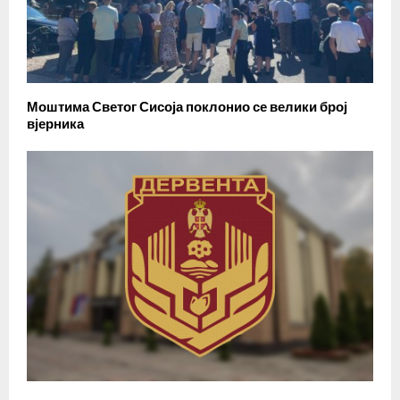
Моштима Светог Сисоја поклонио се велики број
вјерника