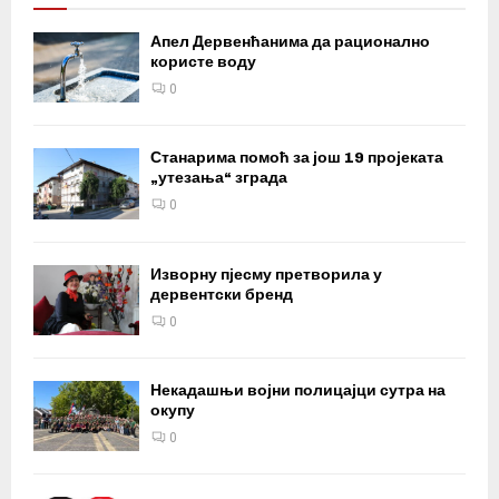
Апел Дервенћанима да рационално
користе воду
0
Станарима помоћ за још 19 пројеката
„утезања“ зграда
0
Изворну пјесму претворила у
дервентски бренд
0
Некадашњи војни полицајци сутра на
окупу
0