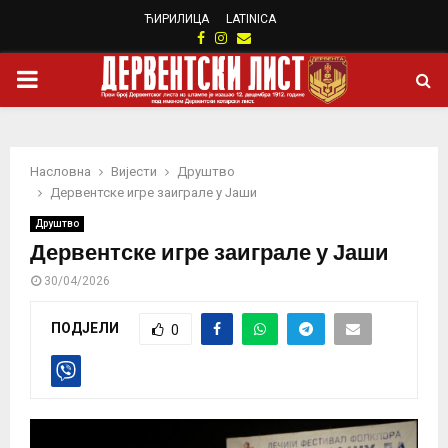
ЋИРИЛИЦА
LATINICA
Facebook
Instagram
Email
PRIMARY
MENU
Насловна
Вијести
Друштво
Дервентске игре заиграле у Јаши
Друштво
Дервентске игре заиграле у Јаши
30/04/2026
ПОДЈЕЛИ
0