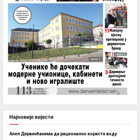
Најновије вијести
Апел Дервенћанима да рационално користе воду