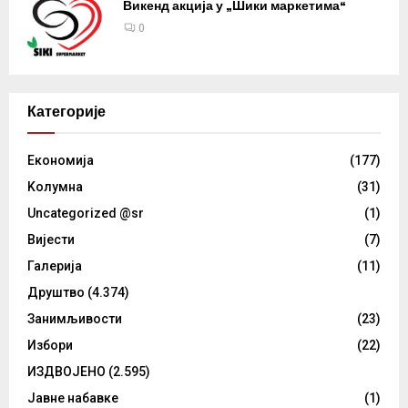
Викенд акција у „Шики маркетима“
0
Категорије
Eкономија
(177)
Kолумнa
(31)
Uncategorized @sr
(1)
Вијести
(7)
Галерија
(11)
Друштво
(4.374)
Занимљивости
(23)
Избори
(22)
ИЗДВОЈЕНО
(2.595)
Јавне набавке
(1)