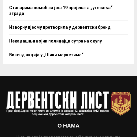
Станарима помоћ за још 19 пројеката „утезања“
зграда
Изворну пјесму претворила у дервентски бренд
Некадашњи војни полицајци сутра на окупу
Викенд акција у „Шики маркетима“
О НАМА