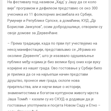
На фестивалу под називом „Хајд’ у Јашу да се коло
вије“ програмом и дефилеом представио се око 300
учесника из 11 фолклорних ансамбала из Србије,
Румуније и Републике Српске, а домаћини, КУД „Др
Борислав Јанкулов“, осим добродошлице, отворили су
своје домове за Дервенћане.
– Према традицији, када по први пут учествујемо на
некој манифестацији, представљамо се „Играма из
околине Дервенте“, што је изазвало одушевљење
публике међу којима је био велики број оних који вуку
коријене из нашег града. Ово гостовање у Србији било
је прилика да се на најљепши начин представи
друштво, пронесе име града, склопе нова
пријатељства, али и научи више о историји,
знаменитостима и богатом културном животу мјеста
Јаша Томић – казали су из СКУД-а додавши да је
гостовање употпунила и посјета Новом Саду и Етно –