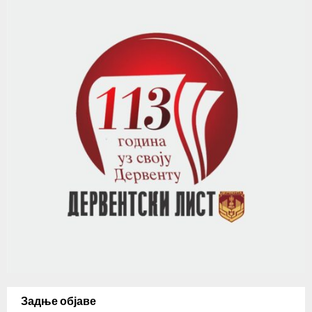
Задње објаве