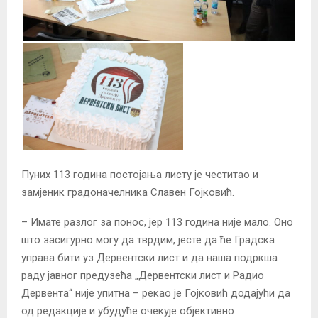
Пуних 113 година постојања листу је честитао и
замјеник градоначелника Славен Гојковић.
– Имате разлог за понос, јер 113 година није мало. Оно
што засигурно могу да тврдим, јесте да ће Градска
управа бити уз Дервентски лист и да наша подркша
раду јавног предузећа „Дервентски лист и Радио
Дервента“ није упитна – рекао је Гојковић додајући да
од редакције и убудуће очекује објективно