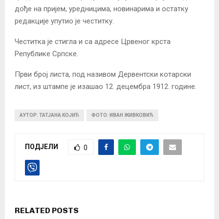
дође на пријем, уредницима, новинарима и остатку
редакције упутио је честитку.
Честитка је стигла и са адресе Црвеног крста
Републике Српске.
Први број листа, под називом Дервентски котарски
лист, из штампе је изашао 12. децембра 1912. године.
АУТОР: ТАТЈАНА КОЈИЋ
ФОТО: ИВАН ЖИВКОВИЋ
ПОДЈЕЛИ
0
RELATED POSTS