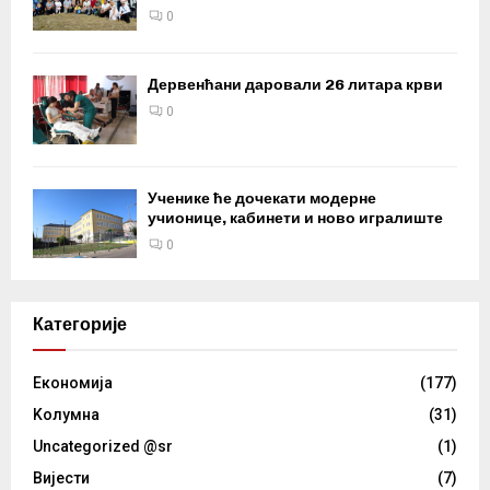
0
Дервенћани даровали 26 литара крви
0
Ученике ће дочекати модерне
учионице, кабинети и ново игралиште
0
Категорије
Eкономија
(177)
Kолумнa
(31)
Uncategorized @sr
(1)
Вијести
(7)