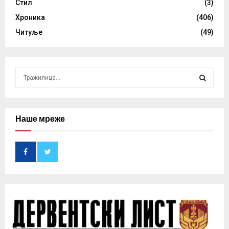
Стил
(3)
Хроника
(406)
Читуље
(49)
S
e
a
S
r
c
Наше мреже
E
h
f
A
o
r
R
:
C
H