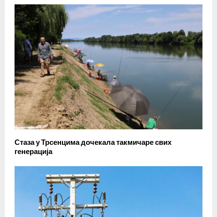
Стаза у Трсенцима дочекала такмичаре свих
генерација