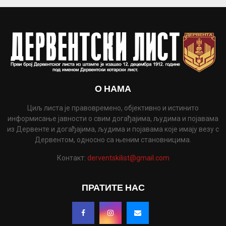
О НАМА
Циљ листа је правовремено, објективно и истинито
информисање јавности о свим догађајима, људима и појавама
из Дервенте и догађајима, људима и појавама које имају везу с
Дервентом, односно са њеним становницима.
Контакт:
derventskilist@gmail.com
ПРАТИТЕ НАС