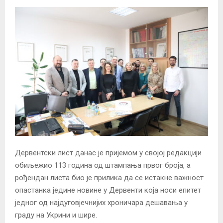
Дервентски лист данас је пријемом у својој редакцији
обиљежио 113 година од штампања првог броја, а
рођендан листа био је прилика да се истакне важност
опастанка једине новине у Дервенти која носи епитет
једног од најдуговјечнијих хроничара дешавања у
граду на Укрини и шире.