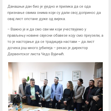
Данашњи дан био је уједно и прилика да се ода
признање свима онима који су дали свој допринос да
овај лист опстане дуже од вијека.
– Важно је и да смо сви ми који учествујемо у
прављењу новине свјесни обавезе коју смо преузели, а
то је настојање да се традиција настави – да лист
дочека још много јубилеја – рекао је директор
Дервентског листа Чедо Вујичић.