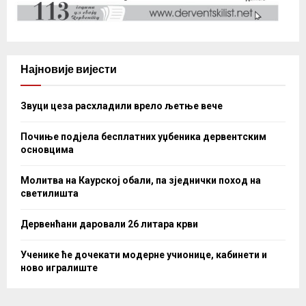
Најновије вијести
Звуци цеза расхладили врело љетње вече
Почиње подјела бесплатних уџбеника дервентским
основцима
Молитва на Каурској обали, па зједнички поход на
светилишта
Дервенћани даровали 26 литара крви
Ученике ће дочекати модерне учионице, кабинети и
ново игралиште