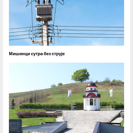
Мишинци сутра без струје