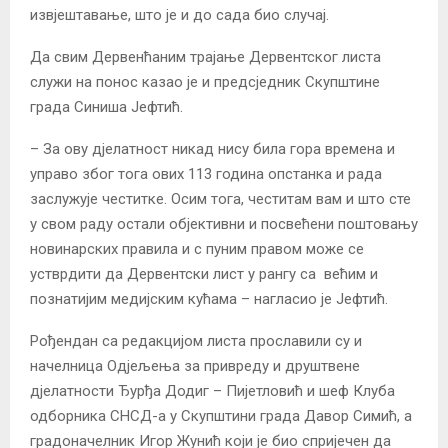
извјештавање, што је и до сада био случај.
Да свим Дервенћаним трајање Дервентског листа
служи на понос казао је и предсједник Скупштине
града Синиша Јефтић.
– За ову дјелатност никад нису била гора времена и
управо због тога ових 113 година опстанка и рада
заслужује честитке. Осим тога, честитам вам и што сте
у свом раду остали објективни и посвећени поштовању
новинарских правила и с пуним правом може се
устврдити да Дервентски лист у рангу са већим и
познатијим медијским кућама – нагласио је Јефтић.
Рођендан са редакцијом листа прославили су и
начелница Одјељења за привреду и друштвене
дјелатности Ђурђа Додиг – Пијетловић и шеф Клуба
одборника СНСД-а у Скупштини града Давор Симић, а
градоначелник Игор Жунић који је био спријечен да