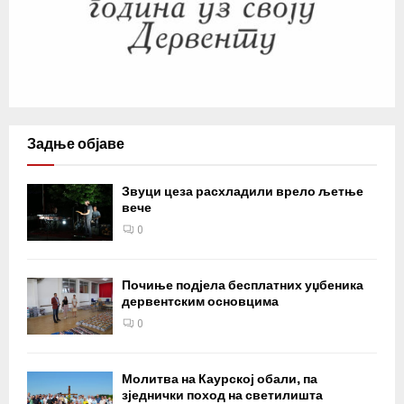
Задње објаве
Звуци цеза расхладили врело љетње
вече
0
Почиње подјела бесплатних уџбеника
дервентским основцима
0
Молитва на Каурској обали, па
зједнички поход на светилишта