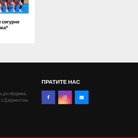
 сигурне
ика“
ПРАТИТЕ НАС
м догађајима,
у с Дервентом,