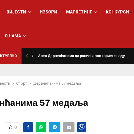
ВИЈЕСТИ
ИЗБОРИ
МАРКЕТИНГ
КОНКУРСИ –
О НАМА
КТУЕЛНО
Апел Дервенћанима да рационално користе воду
ијести
Спорт
Дервенћанима 57 медаља
нћанима 57 медаља
0