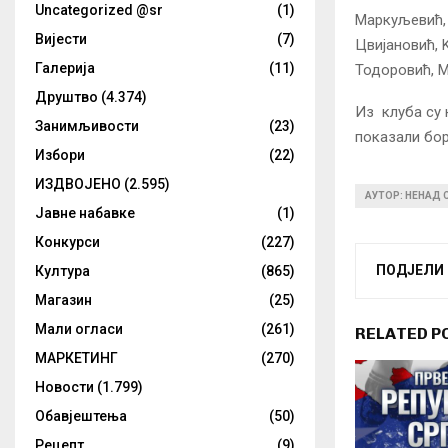
Uncategorized @sr
(1)
Маркуљевић, 
Вијести
(7)
Цвијановић, 
Галерија
(11)
Тодоровић, М
Друштво
(4.374)
Из клуба су 
Занимљивости
(23)
показали бор
Избори
(22)
ИЗДВОЈЕНО
(2.595)
АУТОР: НЕНАД
Јавне набавке
(1)
Конкурси
(227)
ПОДЈЕЛИ
Култура
(865)
Магазин
(25)
Мали огласи
(261)
RELATED P
МАРКЕТИНГ
(270)
Новости
(1.799)
Обавјештења
(50)
Рецепт
(9)