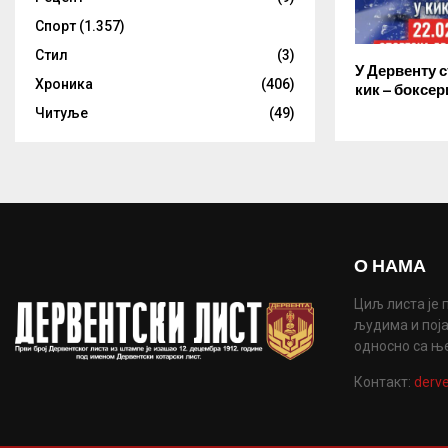
Спорт
(1.357)
Стил
(3)
У Дервенту 
Хроника
(406)
кик – боксер
Читуље
(49)
О НАМА
Циљ листа је 
људима и поја
односно са њ
Контакт:
derve