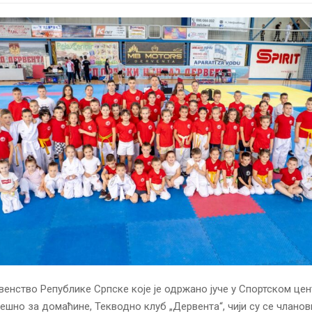
енство Републике Српске које је одржано јуче у Спортском цент
јешно за домаћине, Текводно клуб „Дервента“, чији су се чланов