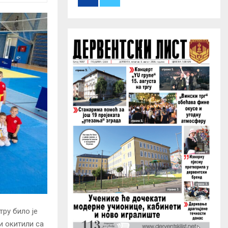
r
R
:
C
H
ру било је
и окитили са