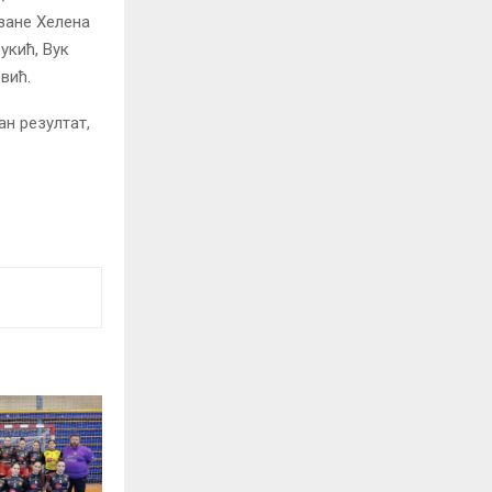
зане Хелена
укић, Вук
вић.
ан резултат,