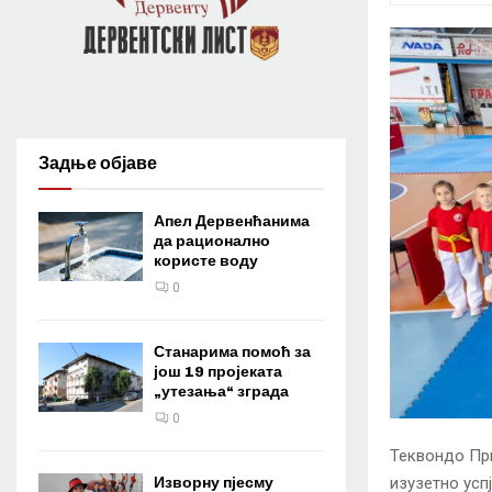
Задње објаве
Апел Дервенћанима
да рационално
користе воду
0
Станарима помоћ за
још 19 пројеката
„утезања“ зграда
0
Теквондо Прв
Изворну пјесму
изузетно усп