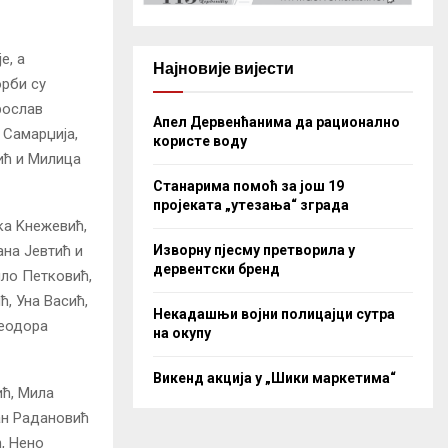
е, а
Најновије вијести
орби су
рослав
Апел Дервенћанима да рационално
 Самарџија,
користе воду
ић и Милица
Станарима помоћ за још 19
пројеката „утезања“ зграда
ка Kнежевић,
Изворну пјесму претворила у
ана Јевтић и
дервентски бренд
ило Петковић,
, Уна Васић,
Некадашњи војни полицајци сутра
Теодора
на окупу
Викенд акција у „Шики маркетима“
ић, Мила
ан Радановић
, Нено