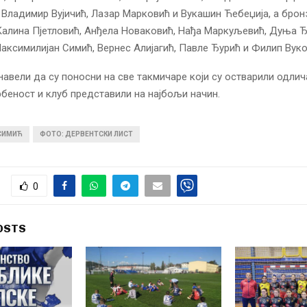
Владимир Вујичић, Лазар Марковић и Вукашин Ћебеџија, а брон
Kалина Пјетловић, Анђела Новаковић, Нађа Маркуљевић, Дуња Ђ
аксимилијан Симић, Вернес Алијагић, Павле Ђурић и Филип Вуко
навели да су поносни на све такмичаре који су остварили одлич
беност и клуб представили на најбољи начин.
 СИМИЋ
ФОТО: ДЕРВЕНТСКИ ЛИСТ
0
OSTS