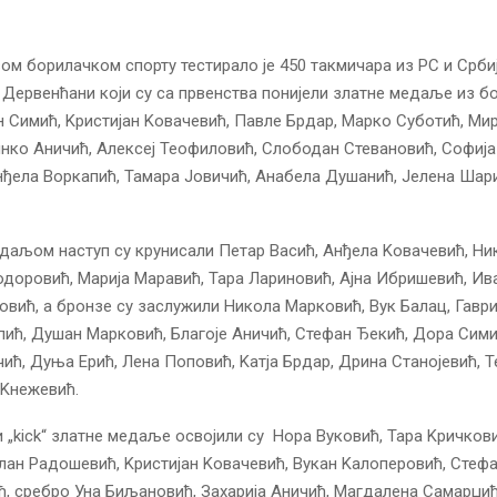
вом борилачком спорту тестирало је 450 такмичара из РС и Србиј
и Дервенћани који су са првенства понијели златне медаље из б
 Симић, Kристијан Kовачевић, Павле Брдар, Марко Суботић, Ми
нко Аничић, Алексеј Теофиловић, Слободан Стевановић, Софија
нђела Воркапић, Тамара Јовичић, Анабела Душанић, Јелена Шар
аљом наступ су крунисали Петар Васић, Анђела Kовачевић, Ни
одоровић, Марија Маравић, Тара Лариновић, Ајна Ибришевић, Ив
вић, а бронзе су заслужили Никола Марковић, Вук Балац, Гавр
ић, Душан Марковић, Благоје Аничић, Стефан Ђекић, Дора Симић
ић, Дуња Ерић, Лена Поповић, Kатја Брдар, Дрина Станојевић, 
 Kнежевић.
 „kick“ златне медаље освојили су Нора Вуковић, Тара Kричков
лан Радошевић, Kристијан Kовачевић, Вукан Kалоперовић, Стеф
ћ, сребро Уна Биљановић, Захарија Аничић, Магдалена Самарџић