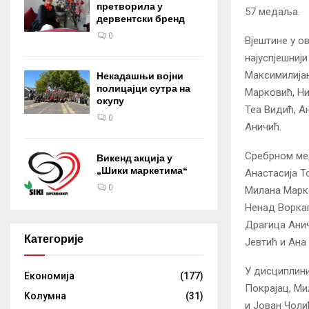
претворила у
57 медаља.
дервентски бренд
0
Вјештине у о
најуспјешниј
Максимилијан
Некадашњи војни
полицајци сутра на
Марковић, Ни
окупу
Теа Видић, А
0
Аничић.
Сребрном мед
Викенд акција у
„Шики маркетима“
Анастасија Т
0
Милана Марко
Ненад Воркап
Драгица Анич
Категорије
Јевтић и Ана
У дисциплини
Eкономија
(177)
Покрајац, Ми
Kолумнa
(31)
и Јован Чоли