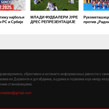
стижу најбољи
МЛАДИ ФУДБАЛЕРИ ЈУРЕ
Рукометашице
и РС и Србије
ДРЕС РЕПРЕЗЕНТАЦИЈЕ
против „Радн
правовремено, објективно и истинито информисање јавности о сви
вама из Дервенте и догађајима, људима и појавама које имају вез
еним становницима.
ntskilist@gmail.com