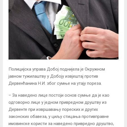
Полицијска управа Добој поднијела је Окружном
јавном тужилаштву у Добоју извјештај против
Дервенћанина Н.И. због сумње на утају пореза.
– За наведено лице постоји основ сумње да је као
одговорно лице у једном привредном друштву из
Дервенте при извршавању пореских и других
законских обавеза, у циљу стицања противправне
имовинске користи за наведено привредно друштво,