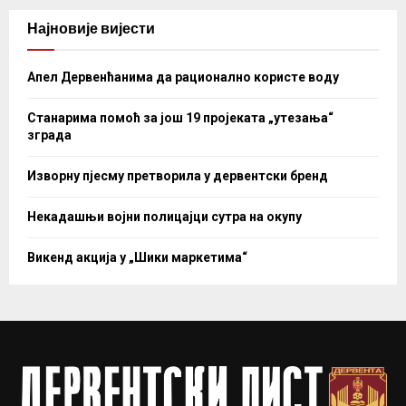
Најновије вијести
Апел Дервенћанима да рационално користе воду
Станарима помоћ за још 19 пројеката „утезања“
зграда
Изворну пјесму претворила у дервентски бренд
Некадашњи војни полицајци сутра на окупу
Викенд акција у „Шики маркетима“