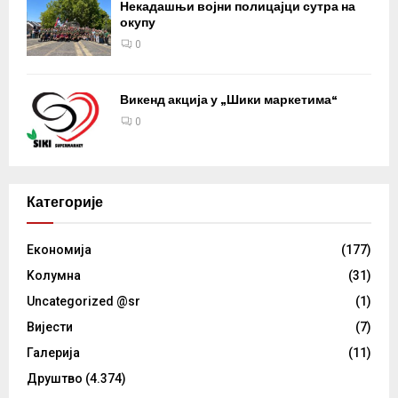
Некадашњи војни полицајци сутра на
окупу
0
Викенд акција у „Шики маркетима“
0
Категорије
Eкономија
(177)
Kолумнa
(31)
Uncategorized @sr
(1)
Вијести
(7)
Галерија
(11)
Друштво
(4.374)