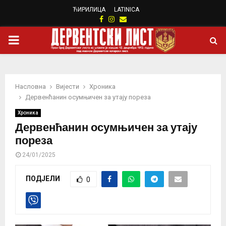
ЋИРИЛИЦА
LATINICA
Facebook
Instagram
Email
PRIMARY
MENU
Насловна
Вијести
Хроника
Дервенћанин осумњичен за утају пореза
Хроника
Дервенћанин осумњичен за утају
пореза
24/01/2025
ПОДЈЕЛИ
0