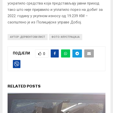
ускратило средства која представљају јавни приход
тако што није пријавило и уплатило порез на добит за
2022. годину у укупном износу од 19.239 КМ –
саопштено је из Полицијске управе Добој.
АУТОР: ДЕРВЕНТСКИ ЛИСТ
ФОТО: ИЛУСТРАЦИЈА
ПОДЈЕЛИ
0
RELATED POSTS