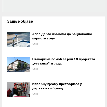
Задње објаве
Апел Дервенћанима да рационално
користе воду
0
Станарима помоћ за још 19 пројеката
„утезања“ зграда
0
Изворну пјесму претворила у
дервентски бренд
0