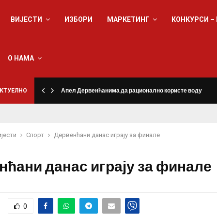
ВИЈЕСТИ
ИЗБОРИ
МАРКЕТИНГ
КОНКУРСИ –
О НАМА
КТУЕЛНО
Апел Дервенћанима да рационално користе воду
ијести
Спорт
Дервенћани данас играју за финале
нћани данас играју за финале
0