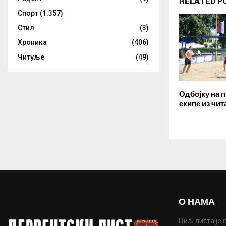
RELATED P
Спорт
(1.357)
Стил
(3)
Хроника
(406)
Читуље
(49)
Одбојку на п
екипе из чит
О НАМА
Циљ листа је 