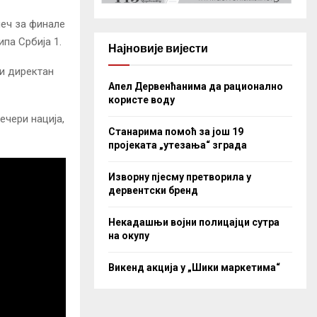
меч за финале
ипа Србија 1.
Најновије вијести
 и директан
Апел Дервенћанима да рационално
користе воду
ечери нација,
Станарима помоћ за још 19
пројеката „утезања“ зграда
Изворну пјесму претворила у
дервентски бренд
Некадашњи војни полицајци сутра
на окупу
Викенд акција у „Шики маркетима“