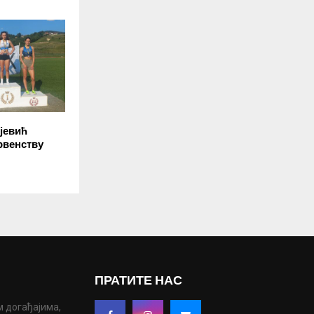
јевић
рвенству
ПРАТИТЕ НАС
м догађајима,