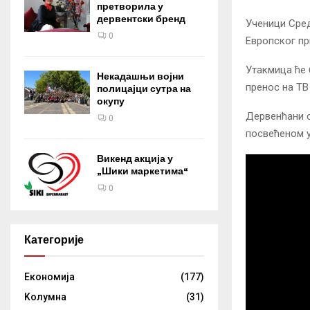
претворила у
дервентски бренд
Ученици Сред
0
Европског прв
Утакмица ће 
Некадашњи војни
пренос на ТВ „
полицајци сутра на
окупу
Дервенћани с
0
посвећеном у
Викенд акција у
„Шики маркетима“
0
Категорије
Eкономија
(177)
Kолумнa
(31)