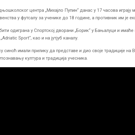
њошколског центра „Михајло Пупин“ данас у 17 часова играју 
енства у футсалу за ученике до 18 године, а противник им је ек
бити одиграна у Спортској дворани „Борик“ у Бањалуци и имаће
Adriatic Sport“, као и на јутјуб каналу.
у синоћ имали прилику да представе и дио своје традиције на В
познавању култура и традиција учесника.