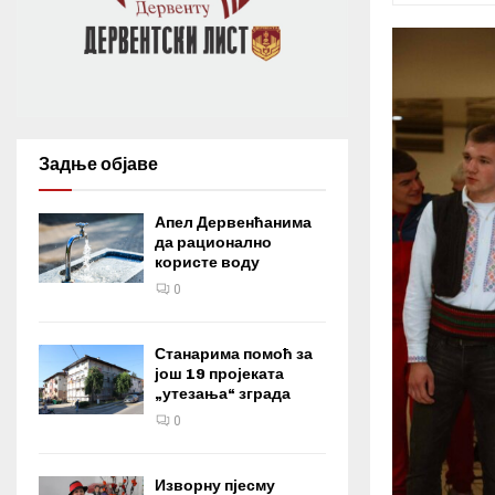
Задње објаве
Апел Дервенћанима
да рационално
користе воду
0
Станарима помоћ за
још 19 пројеката
„утезања“ зграда
0
Изворну пјесму