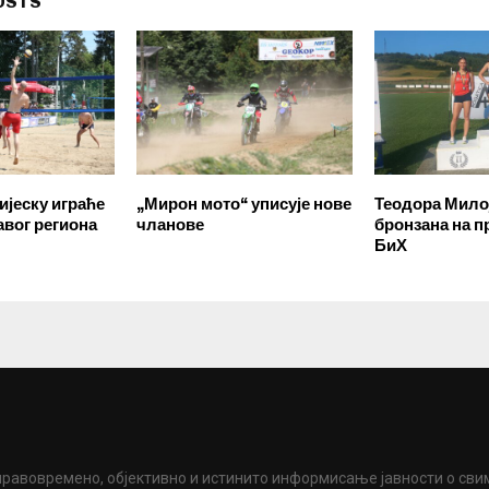
OSTS
ијеску играће
„Мирон мото“ уписује нове
Теодора Мило
авог региона
чланове
бронзана на п
БиХ
правовремено, објективно и истинито информисање јавности о сви