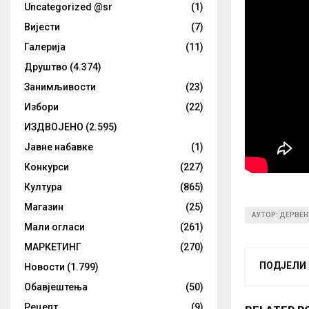
Uncategorized @sr
(1)
Вијести
(7)
Галерија
(11)
Друштво
(4.374)
Занимљивости
(23)
Избори
(22)
ИЗДВОЈЕНО
(2.595)
Јавне набавке
(1)
Конкурси
(227)
Култура
(865)
Магазин
(25)
АУТОР: ДЕРВЕН
Мали огласи
(261)
МАРКЕТИНГ
(270)
ПОДЈЕЛИ
Новости
(1.799)
Обавјештења
(50)
Рецепт
(9)