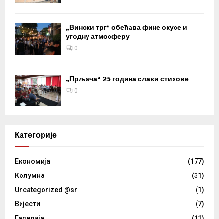
„Вински трг“ обећава фине окусе и
угодну атмосферу
0
„Прљача“ 25 година слави стихове
0
Категорије
Eкономија
(177)
Kолумнa
(31)
Uncategorized @sr
(1)
Вијести
(7)
Галерија
(11)