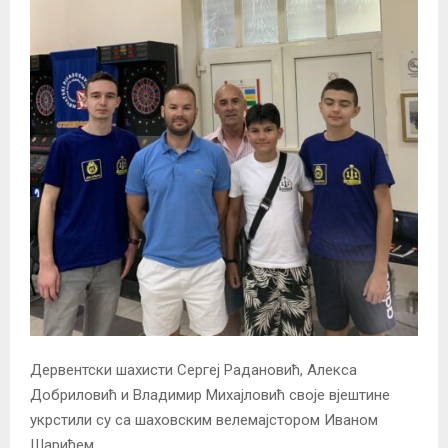
Дервентски шахисти Сергеј Радановић, Алекса
Добриловић и Владимир Михајловић своје вјештине
укрстили су са шаховским велемајстором Иваном
Шарићем.