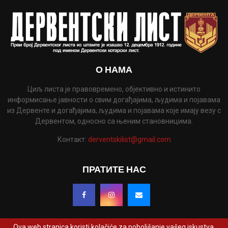
О НАМА
Циљ листа је правовремено, објективно и истинито
информисање јавности о свим догађајима, људима и појавама
из Дервенте и догађајима, људима и појавама које имају везу с
Дервентом, односно са њеним становницима.
Контакт:
derventskilist@gmail.com
ПРАТИТЕ НАС
Ova web stranica koristi kolačiće za poboljšanje vašeg iskustva.