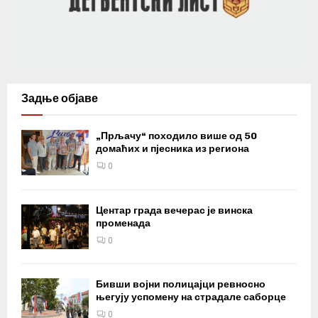
Задње објаве
„Прљачу“ походило више од 50
домаћих и пјесника из региона
0
Центар града вечерас је винска
променада
0
Бивши војни полицајци ревносно
његују успомену на страдале саборце
0