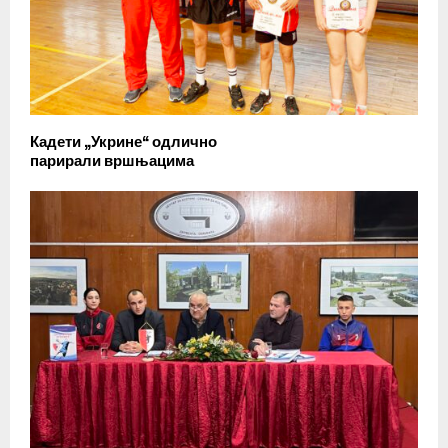
Кадети „Укрине“ одлично
парирали вршњацима