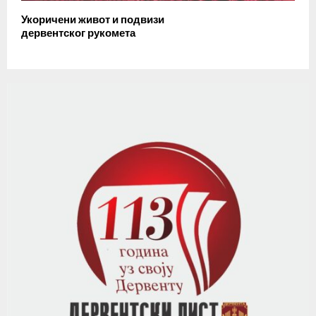
Укоричени живот и подвизи
дервентског рукомета