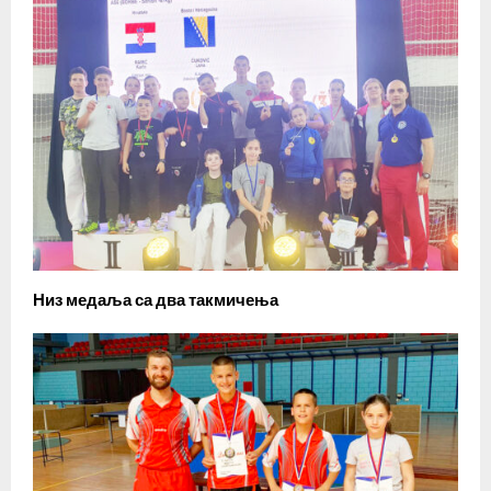
Низ медаља са два такмичења