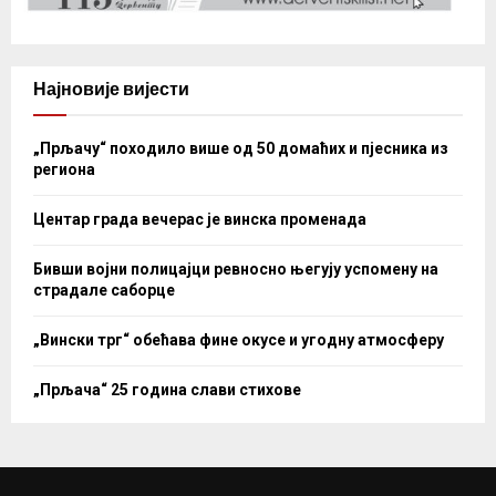
Најновије вијести
„Прљачу“ походило више од 50 домаћих и пјесника из
региона
Центар града вечерас је винска променада
Бивши војни полицајци ревносно његују успомену на
страдале саборце
„Вински трг“ обећава фине окусе и угодну атмосферу
„Прљача“ 25 година слави стихове