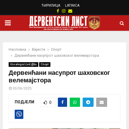
ЋИРИЛИЦА
LATINICA
Facebook
Instagram
Email
PRIMARY
MENU
Насловна
Вијести
Спорт
Дервенћани насупрот шаховског велемајстора
Uncategorized @bs
Спорт
Дервенћани насупрот шаховског
велемајстора
30/06/2025
ПОДЈЕЛИ
0