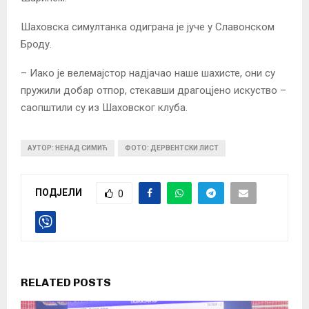
Шаховска симултанка одиграна је јуче у Славонском
Броду.
– Иако је велемајстор надјачао наше шахисте, они су
пружили добар отпор, стекавши драгоцјено искуство –
саопштили су из Шаховског клуба.
АУТОР: НЕНАД СИМИЋ
ФОТО: ДЕРВЕНТСКИ ЛИСТ
ПОДЈЕЛИ
0
RELATED POSTS