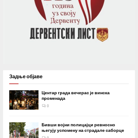
Задње објаве
Центар града вечерас је винска
променада
0
Бивши војни полицајци ревносно
његују успомену на страдале саборце