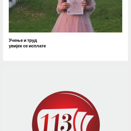
Учење и труд
увијек се исплате