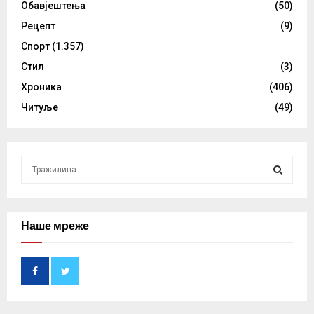
Обавјештења
(50)
Рецепт
(9)
Спорт
(1.357)
Стил
(3)
Хроника
(406)
Читуље
(49)
S
e
a
S
r
c
Наше мреже
E
h
f
A
o
r
R
:
C