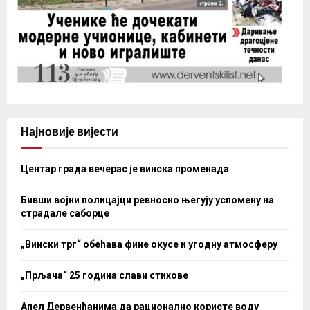
Најновије вијести
Центар града вечерас је винска променада
Бивши војни полицајци ревносно његују успомену на
страдале саборце
„Вински трг“ обећава фине окусе и угодну атмосферу
„Прљача“ 25 година слави стихове
Апел Дервенћанима да рационално користе воду