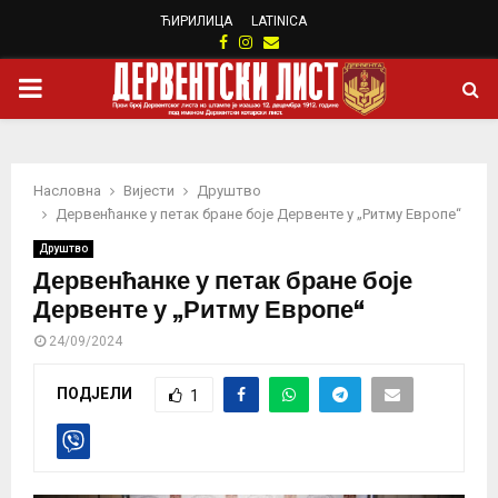
ЋИРИЛИЦА
LATINICA
Facebook
Instagram
Email
PRIMARY
MENU
Насловна
Вијести
Друштво
Дервенћанке у петак бране боје Дервенте у „Ритму Европе“
Друштво
Дервенћанке у петак бране боје
Дервенте у „Ритму Европе“
24/09/2024
ПОДЈЕЛИ
1