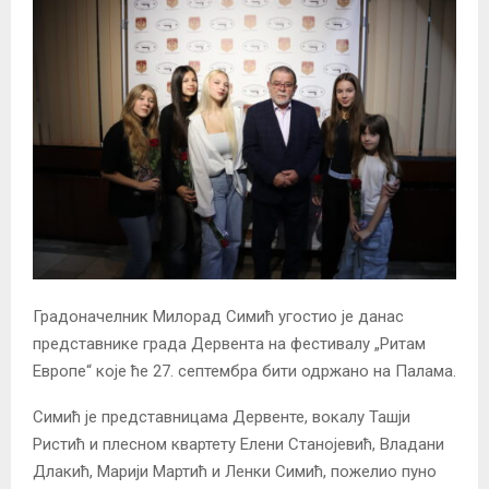
Градоначелник Милорад Симић угостио је данас
представнике града Дервента на фестивалу „Ритам
Европе“ које ће 27. септембра бити одржано на Палама.
Симић је представницама Дервенте, вокалу Ташји
Ристић и плесном квартету Елени Станојевић, Владани
Длакић, Марији Мартић и Ленки Симић, пожелио пуно