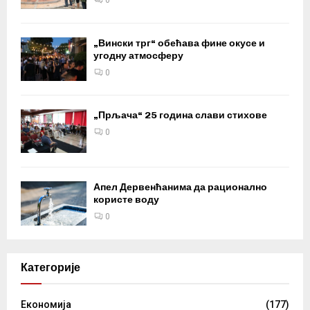
0
„Вински трг“ обећава фине окусе и
угодну атмосферу
0
„Прљача“ 25 година слави стихове
0
Апел Дервенћанима да рационално
користе воду
0
Категорије
Eкономија
(177)