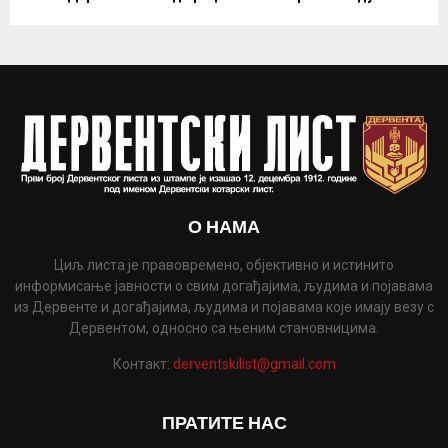
О НАМА
Циљ листа је правовремено, објективно и истинито
информисање јавности о свим догађајима, људима и појавама
из Дервенте и догађајима, људима и појавама које имају везу с
Дервентом, односно са њеним становницима.
Контакт:
derventskilist@gmail.com
ПРАТИТЕ НАС