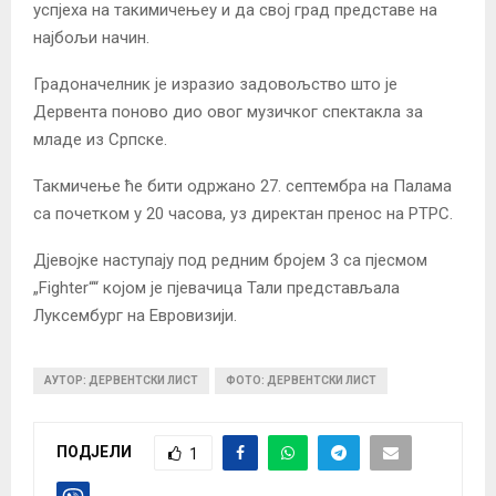
успјеха на такимичењеу и да свој град представе на
најбољи начин.
Градоначелник је изразио задовољство што је
Дервента поново дио овог музичког спектакла за
младе из Српске.
Такмичење ће бити одржано 27. септембра на Палама
са почетком у 20 часова, уз директан пренос на РТРС.
Дјевојке наступају под редним бројем 3 са пјесмом
„Fighter““ којом је пјевачица Тали представљала
Луксембург на Евровизији.
АУТОР: ДЕРВЕНТСКИ ЛИСТ
ФОТО: ДЕРВЕНТСКИ ЛИСТ
ПОДЈЕЛИ
1