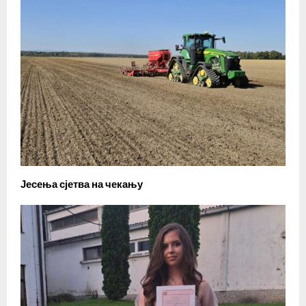
Јесења сјетва на чекању