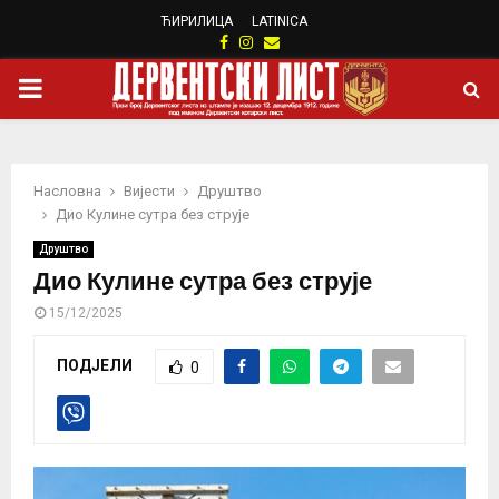
ЋИРИЛИЦА
LATINICA
Facebook
Instagram
Email
PRIMARY
MENU
Насловна
Вијести
Друштво
Дио Кулине сутра без струје
Друштво
Дио Кулине сутра без струје
15/12/2025
ПОДЈЕЛИ
0