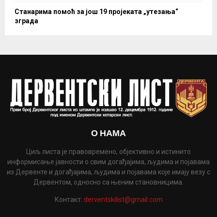
Станарима помоћ за још 19 пројеката „утезања“
зграда
О НАМА
Циљ листа је правовремено, објективно и истинито
информисање јавности о свим догађајима, људима и појавама
из Дервенте и догађајима, људима и појавама које имају везу с
Дервентом, односно са њеним становницима.
Контакт:
derventskilist@gmail.com