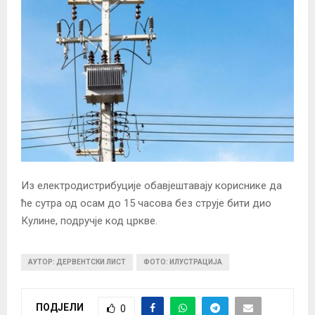
Из електродистрибуције обавјештавају кориснике да
ће сутра од осам до 15 часова без струје бити дио
Кулине, подручје код цркве.
АУТОР: ДЕРВЕНТСКИ ЛИСТ
ФОТО: ИЛУСТРАЦИЈА
ПОДЈЕЛИ
0