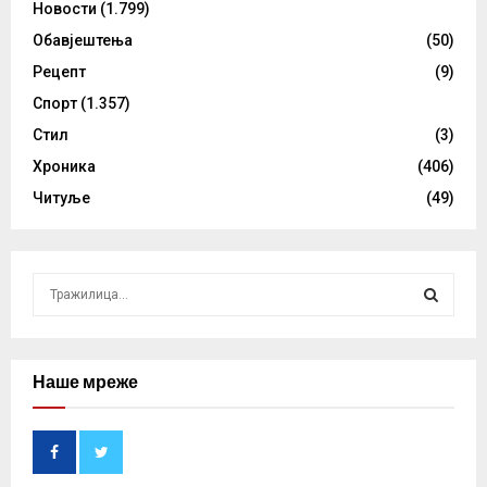
Новости
(1.799)
Обавјештења
(50)
Рецепт
(9)
Спорт
(1.357)
Стил
(3)
Хроника
(406)
Читуље
(49)
S
e
a
S
r
c
Наше мреже
E
h
f
A
o
r
R