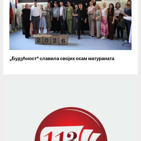
„Будућност“ славила својих осам матураната