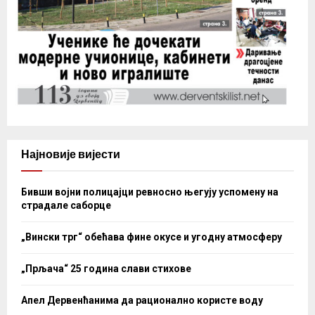
Најновије вијести
Бивши војни полицајци ревносно његују успомену на
страдале саборце
„Вински трг“ обећава фине окусе и угодну атмосферу
„Прљача“ 25 година слави стихове
Апел Дервенћанима да рационално користе воду