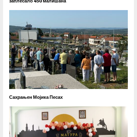
заплесало 450 малишана
Сахрањен Мојика Песах