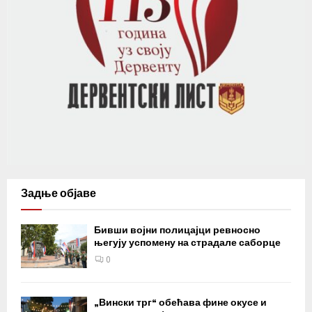
Задње објаве
Бивши војни полицајци ревносно
његују успомену на страдале саборце
0
„Вински трг“ обећава фине окусе и