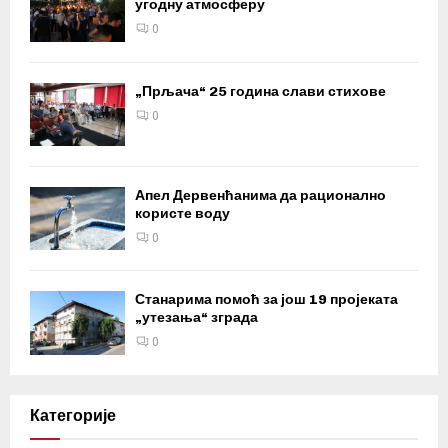
угодну атмосферу
0
„Прљача“ 25 година слави стихове
0
Апел Дервенћанима да рационално
користе воду
0
Станарима помоћ за још 19 пројеката
„утезања“ зграда
0
Категорије