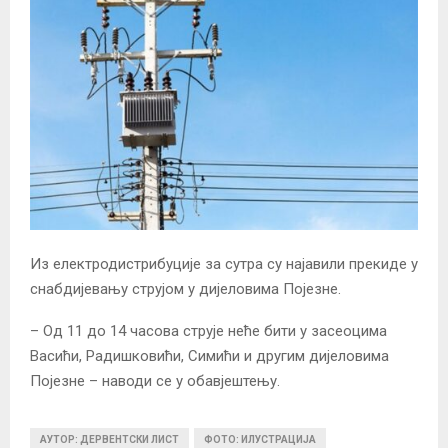
Из електродистрибуције за сутра су најавили прекиде у
снабдијевању струјом у дијеловима Појезне.
– Од 11 до 14 часова струје неће бити у засеоцима
Васићи, Радишковићи, Симићи и другим дијеловима
Појезне – наводи се у обавјештењу.
АУТОР: ДЕРВЕНТСКИ ЛИСТ
ФОТО: ИЛУСТРАЦИЈА