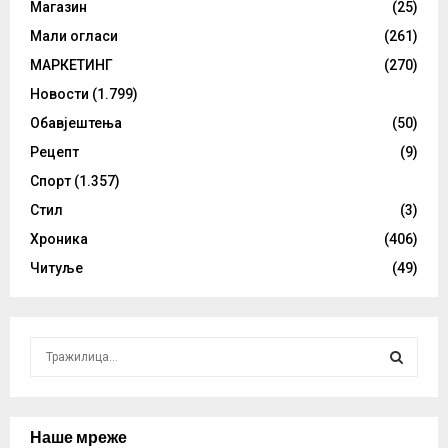
Магазин
(25)
Мали огласи
(261)
МАРКЕТИНГ
(270)
Новости
(1.799)
Обавјештења
(50)
Рецепт
(9)
Спорт
(1.357)
Стил
(3)
Хроника
(406)
Читуље
(49)
S
e
a
S
r
c
Наше мреже
E