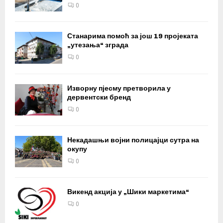
0
Станарима помоћ за још 19 пројеката
„утезања“ зграда
0
Изворну пјесму претворила у
дервентски бренд
0
Некадашњи војни полицајци сутра на
окупу
0
Викенд акција у „Шики маркетима“
0