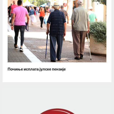
Почиње исплата јулске пензије