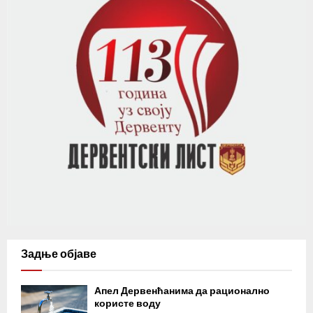
Задње објаве
Апел Дервенћанима да рационално
користе воду