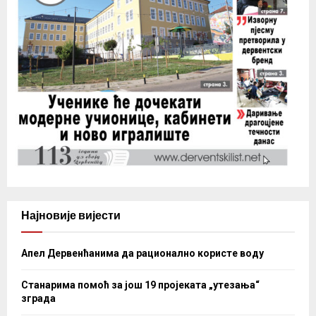
Најновије вијести
Апел Дервенћанима да рационално користе воду
Станарима помоћ за још 19 пројеката „утезања“
зграда