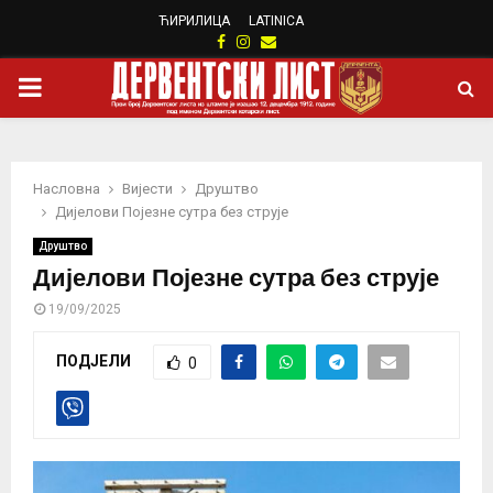
ЋИРИЛИЦА
LATINICA
Facebook
Instagram
Email
PRIMARY
MENU
Насловна
Вијести
Друштво
Дијелови Појезне сутра без струје
Друштво
Дијелови Појезне сутра без струје
19/09/2025
ПОДЈЕЛИ
0