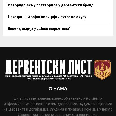
Изворну пјесму претворила у дервентски бренд
Некадашњи војни полицајци сутра на окупу
Викенд акција у „Шики маркетима“
О НАМА
Циљ листа је правовремено, објективно и истинито
информисање јавности о свим догађајима, људима и појавама
из Дервенте и догађајима, људима и појавама које имају везу с
Дервентом, односно са њеним становницима.