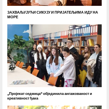
ЗАХВАЉУЈУЋИ СИКУЈУ И ПРИЈАТЕЉИМА ИДУ НА
МОРЕ
„Пројекат седмица“ објединила ангажованост и
креативност ђака