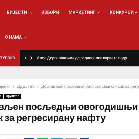
ВИЈЕСТИ
ИЗБОРИ
МАРКЕТИНГ
КОНКУРСИ –
О НАМА
ТУЕЛНО
Апел Дервенћанима да рационално користе воду
ијести
Друштво
Достављен посљедњи овогодишњи списак за регр
s
Друштво
вљен посљедњи овогодишњи
к за регресирану нафту