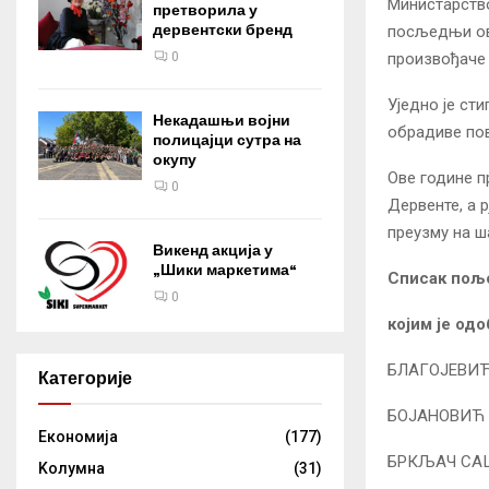
Министарство
претворила у
дервентски бренд
посљедњи ов
0
произвођаче 
Уједно је ст
Некадашњи војни
обрадиве по
полицајци сутра на
окупу
Ове године п
0
Дервенте, а
преузму на ша
Викенд акција у
„Шики маркетима“
Списак пољ
0
којим је од
БЛАГОЈЕВИЋ
Категорије
БОЈАНОВИЋ 
Eкономија
(177)
БРКЉАЧ САШ
Kолумнa
(31)