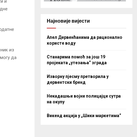
и и
едне
Најновије вијести
додатне
Апел Дервенћанима да рационално
користе воду
сник из
Станарима помоћ за још 19
могу да
пројеката „утезања“ зграда
Изворну пјесму претворила у
дервентски бренд
Некадашњи војни полицајци сутра
на окупу
Викенд акција у „Шики маркетима“