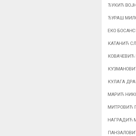
ЂУКИЋ ВОЈНА
ЂУРАШ МИЛО
ЕКО БОСАНСК
КАТАНИЋ СЛ
КОВАЧЕВИЋ 
КУЗМАНОВИЋ
КУЛАГА ДРАГ
МАРИЋ НИКО
МИТРОВИЋ П
НАГРАДИЋ М
ПАНЗАЛОВИЋ