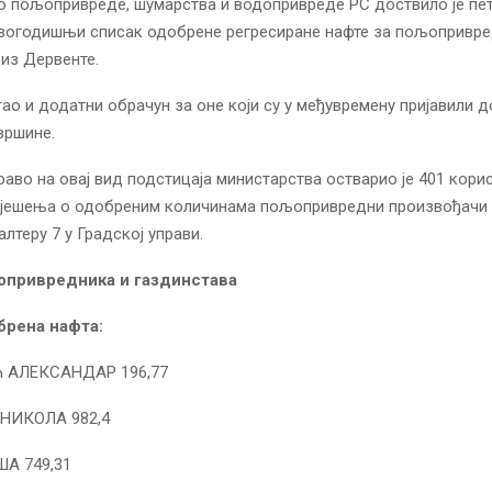
 пољопривреде, шумарства и водопривреде РС доствило је пет
огодишњи списак одобрене регресиране нафте за пољопривр
из Дервенте.
игао и додатни обрачун за оне који су у међувремену пријавили 
вршине.
раво на овај вид подстицаја министарства остварио је 401 кори
 рјешења о одобреним количинама пољопривредни произвођачи 
лтеру 7 у Градској управи.
опривредника и газдинстава
обрена нафта:
 АЛЕКСАНДАР 196,77
НИКОЛА 982,4
А 749,31