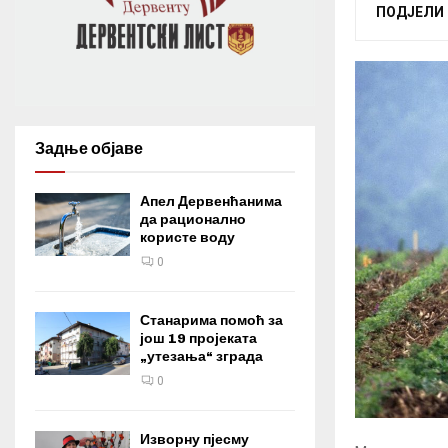
ПОДЈЕЛИ
Задње објаве
Апел Дервенћанима
да рационално
користе воду
0
Станарима помоћ за
још 19 пројеката
„утезања“ зграда
0
Изворну пјесму