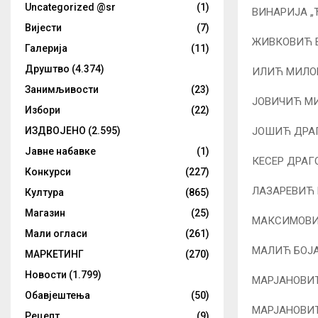
Uncategorized @sr
(1)
ВИНАРИЈА „
Вијести
(7)
ЖИВКОВИЋ В
Галерија
(11)
Друштво
(4.374)
ИЛИЋ МИЛОВ
Занимљивости
(23)
ЈОВИЧИЋ МИ
Избори
(22)
ЈОШИЋ ДРАГ
ИЗДВОЈЕНО
(2.595)
Јавне набавке
(1)
КЕСЕР ДРАГ
Конкурси
(227)
ЛАЗАРЕВИЋ 
Култура
(865)
Магазин
(25)
МАКСИМОВИЋ
Мали огласи
(261)
МАЛИЋ БОЈА
МАРКЕТИНГ
(270)
Новости
(1.799)
МАРЈАНОВИЋ
Обавјештења
(50)
МАРЈАНОВИЋ
Рецепт
(9)