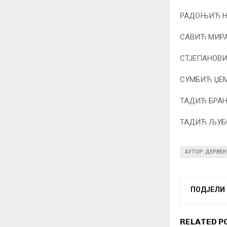
РАДОЊИЋ НО
САВИЋ МИРА
СТЈЕПАНОВИ
СУМБИЋ ЏЕМ
ТАДИЋ БРАН
ТАДИЋ ЉУБО
АУТОР: ДЕРВЕН
ПОДЈЕЛИ
RELATED P