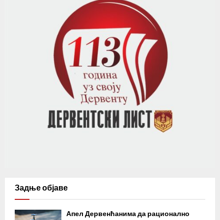
Задње објаве
Апел Дервенћанима да рационално