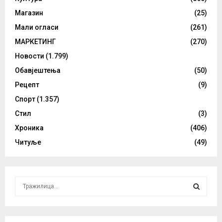
Магазин
(25)
Мали огласи
(261)
МАРКЕТИНГ
(270)
Новости
(1.799)
Обавјештења
(50)
Рецепт
(9)
Спорт
(1.357)
Стил
(3)
Хроника
(406)
Читуље
(49)
S
e
a
S
r