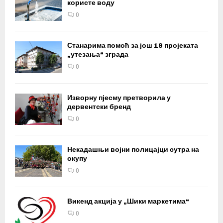
користе воду
0
Станарима помоћ за још 19 пројеката
„утезања“ зграда
0
Изворну пјесму претворила у
дервентски бренд
0
Некадашњи војни полицајци сутра на
окупу
0
Викенд акција у „Шики маркетима“
0