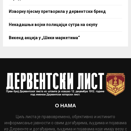
Изворну пјесму претворила у дервентски бренд
Некадашњи војни полицајци сутра на окупу
Викенд акција у „Шики маркетима“
О НАМА
Циљ листа је правовремено, објективно и истинито
информисање јавности о свим догађајима, људима и појавама
из Дервенте и догађајима, људима и појавама које имају везу с