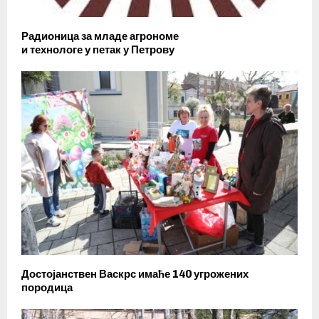
Радионица за младе агрономе
и технологе у петак у Петрову
Достојанствен Васкрс имаће 140 угрожених
породица