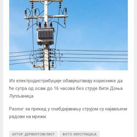
Из електродистрибуције обавјештавају кориснике да
ће сутра од осам до 16 часова без струје бити Доња
Лупљаница.
Разлог за прекид у снабдијавању струјом су најављени
радови на мрежи.
АУТОР: ДЕРВЕНТСКИ ЛИСТ
ФОТО: ИЛУСТРАЦИЈА