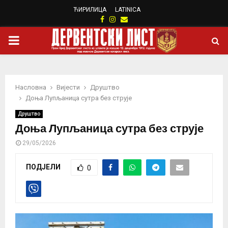
ЋИРИЛИЦА
LATINICA
Facebook
Instagram
Email
PRIMARY
MENU
Насловна
Вијести
Друштво
Доња Лупљаница сутра без струје
Друштво
Доња Лупљаница сутра без струје
29/05/2026
ПОДЈЕЛИ
0