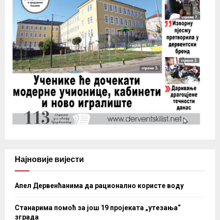
Најновије вијести
Апел Дервенћанима да рационално користе воду
Станарима помоћ за још 19 пројеката „утезања“
зграда