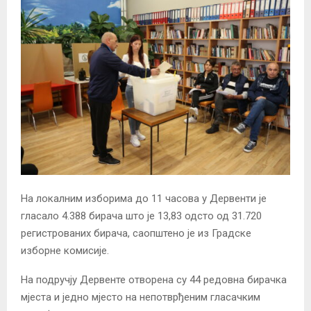
На локалним изборима до 11 часова у Дервенти је
гласало 4.388 бирача што је 13,83 одсто од 31.720
регистрованих бирача, саопштено је из Градске
изборне комисије.
На подручју Дервенте отворена су 44 редовна бирачка
мјеста и једно мјесто на непотврђеним гласачким