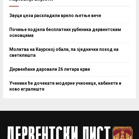
Звуци цеза расхладили врело љетње вече
Почиње подјела бесплатних уџбеника дервентским
основцима
Молитва на Каурској обали, па зједнички поход на
светилишта
Дервенћани даровали 26 литара крви
Ученике ће дочекати модерне учионице, кабинети и
ново игралиште