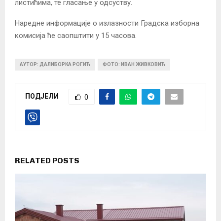
листићима, те гласање у одсуству.
Наредне информације о излазности Градска изборна
комисија ће саопштити у 15 часова.
АУТОР: ДАЛИБОРКА РОГИЋ
ФОТО: ИВАН ЖИВКОВИЋ
ПОДЈЕЛИ
0
RELATED POSTS