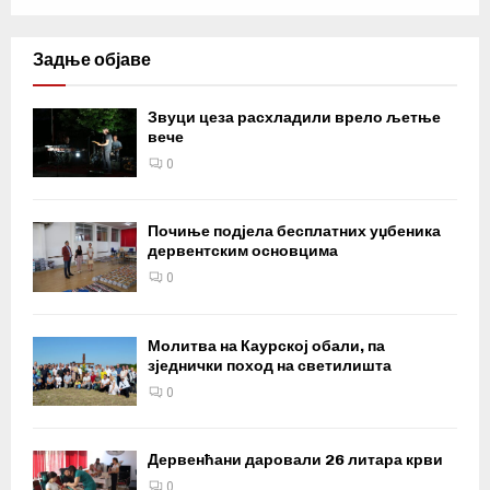
Задње објаве
Звуци цеза расхладили врело љетње
вече
0
Почиње подјела бесплатних уџбеника
дервентским основцима
0
Молитва на Каурској обали, па
зједнички поход на светилишта
0
Дервенћани даровали 26 литара крви
0