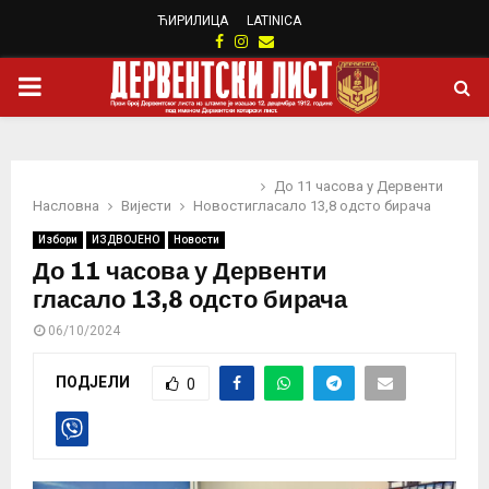
ЋИРИЛИЦА
LATINICA
Facebook
Instagram
Email
PRIMARY
MENU
До 11 часова у Дервенти
Насловна
Вијести
Новости
гласало 13,8 одсто бирача
Избори
ИЗДВОЈЕНО
Новости
До 11 часова у Дервенти
гласало 13,8 одсто бирача
06/10/2024
ПОДЈЕЛИ
0