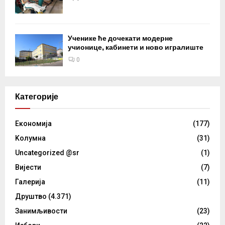
Ученике ће дочекати модерне
учионице, кабинети и ново игралиште
0
Категорије
Eкономија
(177)
Kолумнa
(31)
Uncategorized @sr
(1)
Вијести
(7)
Галерија
(11)
Друштво
(4.371)
Занимљивости
(23)