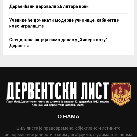
Дервенћани даровали 26 литара крви
Ученике ће дочекати модерне учионице, кабинети и
ново игралиште
Специјална акција само данас у „Хипер корту“
Дервента
О НАМА
Циљ листа је правовремено, објективно и истинито
информисање јавности о свим догађајима, људима и појавама