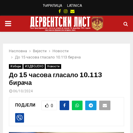
ЋИРИЛИЦА
LATINICA
Facebook
Instagram
Email
PRIMARY
MENU
Насловна
Вијести
Новости
До 15 часова гласало 10.113 бирача
Избори
ИЗДВОЈЕНО
Новости
До 15 часова гласало 10.113
бирача
06/10/2024
ПОДЈЕЛИ
0