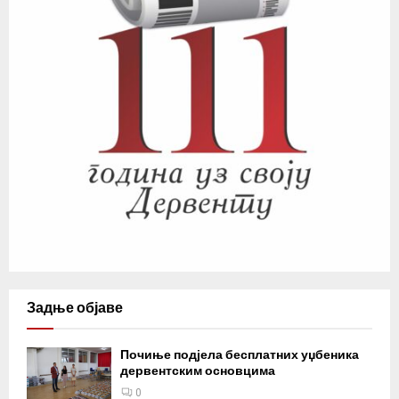
Задње објаве
Почиње подјела бесплатних уџбеника
дервентским основцима
0