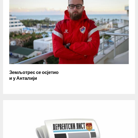
Земљотрес се осјетио
и у Анталији