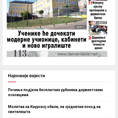
Најновије вијести
Почиње подјела бесплатних уџбеника дервентским
основцима
Молитва на Каурској обали, па зједнички поход на
светилишта