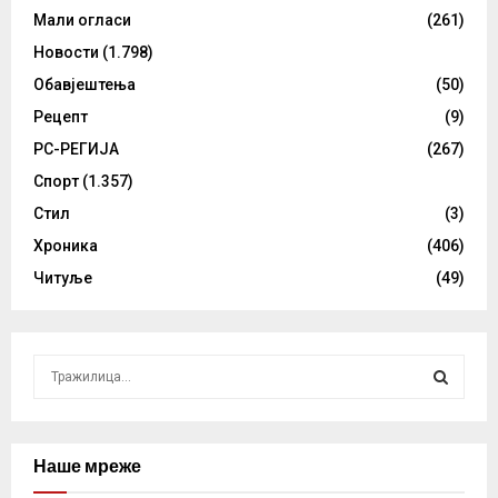
Мали огласи
(261)
Новости
(1.798)
Обавјештења
(50)
Рецепт
(9)
РС-РЕГИЈА
(267)
Спорт
(1.357)
Стил
(3)
Хроника
(406)
Читуље
(49)
S
e
a
S
r
c
Наше мреже
E
h