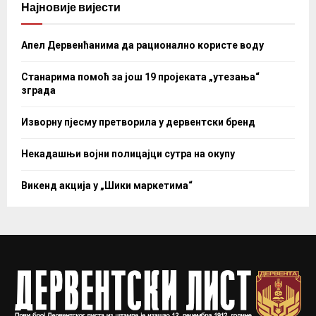
Најновије вијести
Апел Дервенћанима да рационално користе воду
Станарима помоћ за још 19 пројеката „утезања“
зграда
Изворну пјесму претворила у дервентски бренд
Некадашњи војни полицајци сутра на окупу
Викенд акција у „Шики маркетима“