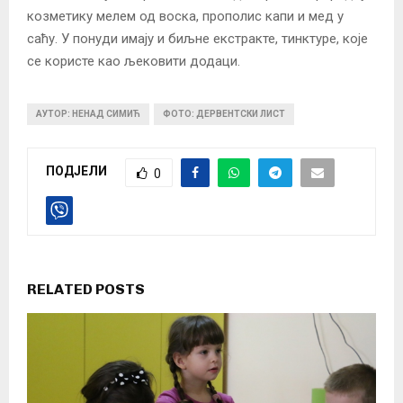
козметику мелем од воска, прополис капи и мед у
саћу. У понуди имају и биљне екстракте, тинктуре, које
се користе као љековити додаци.
АУТОР: НЕНАД СИМИЋ
ФОТО: ДЕРВЕНТСКИ ЛИСТ
ПОДЈЕЛИ
0
RELATED POSTS