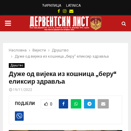
ЋИРИЛИЦА
LATINICA
Facebook
Instagram
Email
PRIMARY
MENU
Насловна
Вијести
Друштво
Дуже од вијека из кошница „беру“ еликсир здравља
Друштво
Дуже од вијека из кошница „беру“
еликсир здравља
19/11/2022
ПОДЈЕЛИ
0