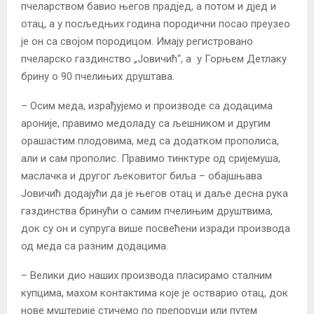
пчеларством бавио његов прадјед, а потом и дјед и
отац, а у посљедњих година породични посао преузео
је он са својом породицом. Имају регистровано
пчеларско газдинство „Јовичић“, а у Горњем Детлаку
брину о 90 пчелињих друштава.
– Осим меда, израђујемо и производе са додацима
ароније, правимо медоладу са љешником и другим
орашастим плодовима, мед са додатком прополиса,
али и сам прополис. Правимо тинктуре од сријемуша,
маслачка и другог љековитог биља – обајшњава
Јовичић додајући да је његов отац и даље десна рука
газдинства бринући о самим пчелињим друштвима,
док су он и супруга више посвећени изради производа
од меда са разним додацима.
– Велики дио наших производа пласирамо сталним
купцима, махом контактима које је остварио отац, док
нове муштерије стичемо по препоруци или путем