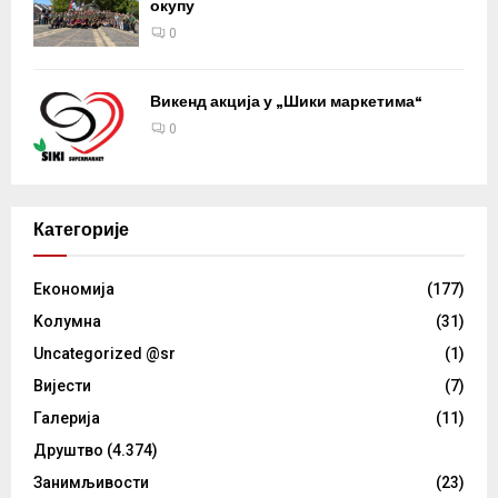
окупу
0
Викенд акција у „Шики маркетима“
0
Категорије
Eкономија
(177)
Kолумнa
(31)
Uncategorized @sr
(1)
Вијести
(7)
Галерија
(11)
Друштво
(4.374)
Занимљивости
(23)