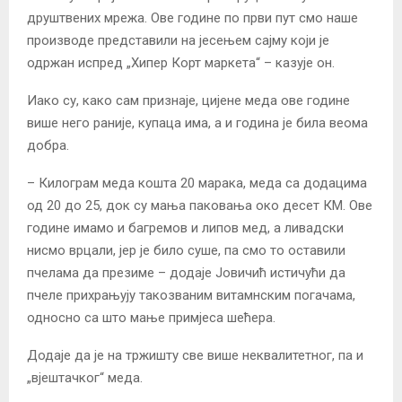
друштвених мрежа. Ове године по први пут смо наше
производе представили на јесењем сајму који је
одржан испред „Хипер Корт маркета“ – казује он.
Иако су, како сам признаје, цијене меда ове године
више него раније, купаца има, а и година је била веома
добра.
– Килограм меда кошта 20 марака, меда са додацима
од 20 до 25, док су мања паковања око десет КМ. Ове
године имамо и багремов и липов мед, а ливадски
нисмо врцали, јер је било суше, па смо то оставили
пчелама да презиме – додаје Јовичић истичући да
пчеле прихрањују такозваним витамнским погачама,
односно са што мање примјеса шећера.
Додаје да је на тржишту све више неквалитетног, па и
„вјештачког“ меда.