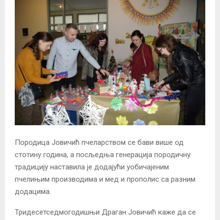
Породица Јовичић пчеларством се бави више од
стотину година, а посљедња генерација породичну
традицију наставила је додајући уобичајеним
пчелињим производима и мед и прополис са разним
додацима.
Тридесетседмогодишњи Драган Јовичић каже да се