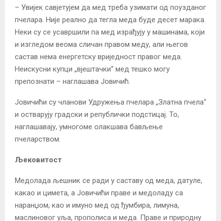
– Увијек савјетујем да мед треба узимати од поузданог
пчелара. Није реално да тегла меда буде десет марака.
Неки су се усавршили па мед израђују у машинама, који
и изгледом веома сличан правом меду, али његов
састав нема енергетску вриједност правог меда.
Неискусни купци „вјештачки“ мед тешко могу
препознати – наглашава Јовичић.
Јовичићи су чланови Удружења пчелара „Златна пчела“
и остварују градски и републички подстицај. То,
наглашавају, умногоме олакшава бављење
пчеларством.
Љековитост
Медолада љешник се ради у саставу од меда, датуле,
какао и цимета, а Јовичићи праве и медоладу са
наранџом, као и имуно мед од ђумбира, лимуна,
маслиновог уља, прополиса и меда. Праве и природну