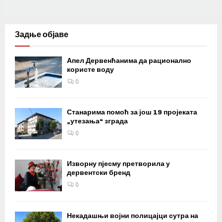
Задње објаве
Апел Дервенћанима да рационално
користе воду
0
Станарима помоћ за још 19 пројеката
„утезања“ зграда
0
Изворну пјесму претворила у
дервентски бренд
0
Некадашњи војни полицајци сутра на