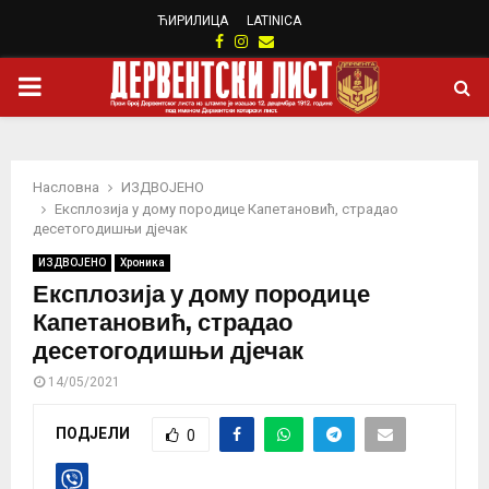
ЋИРИЛИЦА
LATINICA
Facebook
Instagram
Email
PRIMARY
MENU
Насловна
ИЗДВОЈЕНО
Експлозија у дому породице Капетановић, страдао
десетогодишњи дјечак
ИЗДВОЈЕНО
Хроника
Експлозија у дому породице
Капетановић, страдао
десетогодишњи дјечак
14/05/2021
ПОДЈЕЛИ
0