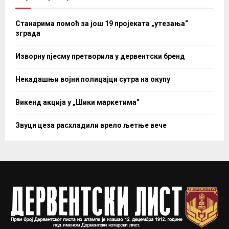
Станарима помоћ за још 19 пројеката „утезања“
зграда
Изворну пјесму претворила у дервентски бренд
Некадашњи војни полицајци сутра на окупу
Викенд акција у „Шики маркетима“
Звуци цеза расхладили врело љетње вече