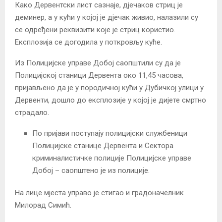
Како Дервентски лист сазнаје, дјечаков стриц је
деминер, а у кући у којој је дјечак живио, налазили су
се одређени реквизити које је стриц користио.
Експлозија се догодила у поткровљу куће.
Из Полицијске управе Добој саопштили су да је
Полицијској станици Дервента око 11,45 часова,
пријављено да је у породичној кући у Дубичкој улици у
Дервенти, дошло до експлозије у којој је дијете смртно
страдало.
По пријави поступају полицијски службеници
Полицијске станице Дервента и Сектора
криминалистичке полиције Полицијске управе
Добој – саопштено је из полиције.
На лице мјеста управо је стигао и градоначелник
Милорад Симић.