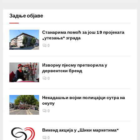
Задње објаве
Станарима помоћ за још 19 пројеката
„утезања“ зграда
0
Изворну пјесму претворила у
дервентски бренд
0
Некадашњи војни полицајци сутра на
окупу
0
Викенд акција у „Шики маркетима“
0