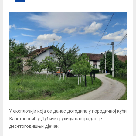
У експлозији која се данас догодила у породичној кући
Капетановић у Дубичкој улици настрадао је
десетогодишњи дјечак.