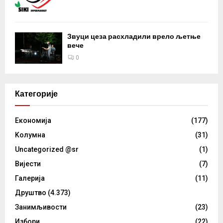
Звуци цеза расхладили врело љетње
вече
0
Категорије
Eкономија
(177)
Kолумнa
(31)
Uncategorized @sr
(1)
Вијести
(7)
Галерија
(11)
Друштво
(4.373)
Занимљивости
(23)
Избори
(22)