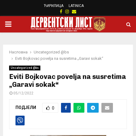
ЋИРИЛИЦА
LATINICA
Facebook
Instagram
Email
PRIMARY
MENU
Насловна
Uncategorized @bs
Eviti Bojkovac povelja na susretima „Garavi sokak“
Uncategorized @bs
Eviti Bojkovac povelja na susretima
„Garavi sokak“
05/12/2022
ПОДЈЕЛИ
0