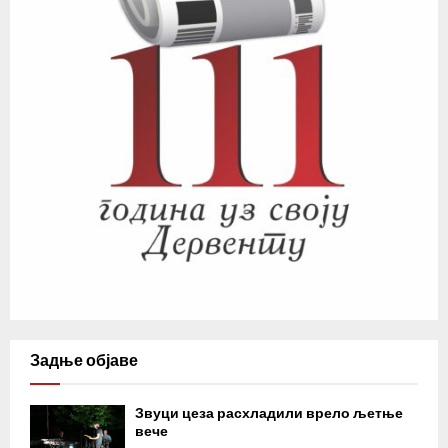
Задње објаве
Звуци цеза расхладили врело љетње
вече