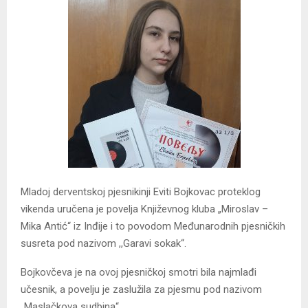
Mladoj derventskoj pjesnikinji Eviti Bojkovac proteklog
vikenda uručena je povelja Književnog kluba „Miroslav –
Mika Antić“ iz Inđije i to povodom Međunarodnih pjesničkih
susreta pod nazivom ,,Garavi sokak“.
Bojkovčeva je na ovoj pjesničkoj smotri bila najmlađi
učesnik, a povelju je zaslužila za pjesmu pod nazivom
„Maslačkova sudbina“.