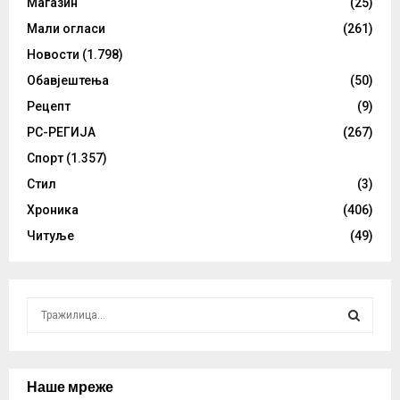
Магазин
(25)
Мали огласи
(261)
Новости
(1.798)
Обавјештења
(50)
Рецепт
(9)
РС-РЕГИЈА
(267)
Спорт
(1.357)
Стил
(3)
Хроника
(406)
Читуље
(49)
S
e
a
S
r
c
Наше мреже
E