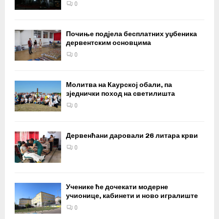
0
Почиње подјела бесплатних уџбеника
дервентским основцима
0
Молитва на Каурској обали, па
зједнички поход на светилишта
0
Дервенћани даровали 26 литара крви
0
Ученике ће дочекати модерне
учионице, кабинети и ново игралиште
0