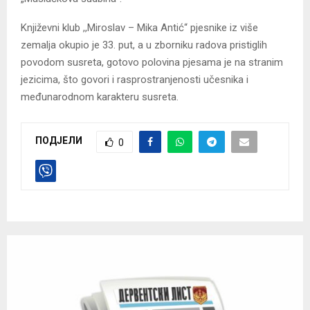
Književni klub ,,Miroslav – Mika Antić“ pjesnike iz više
zemalja okupio je 33. put, a u zborniku radova pristiglih
povodom susreta, gotovo polovina pjesama je na stranim
jezicima, što govori i rasprostranjenosti učesnika i
međunarodnom karakteru susreta.
ПОДЈЕЛИ
0