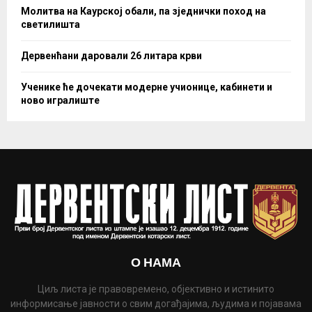
Молитва на Каурској обали, па зједнички поход на
светилишта
Дервенћани даровали 26 литара крви
Ученике ће дочекати модерне учионице, кабинети и
ново игралиште
О НАМА
Циљ листа је правовремено, објективно и истинито
информисање јавности о свим догађајима, људима и појавама