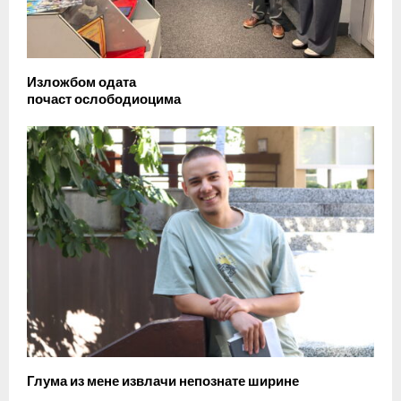
Изложбом одата
почаст ослободиоцима
Глума из мене извлачи непознате ширине