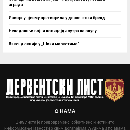
зграда
Изворну пјесму претворила у дервентски бренд
Некадашњи војни полицајци сутра на окупу
Викенд акција у „Шики маркетима“
О НАМА
Циљ листа је правовремено, објективно и истинито
информисање јавности о свим догађајима, људима и појавама