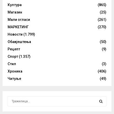
Култура
(865)
Магазин
(25)
Мали огласи
(261)
МАРКЕТИНГ
(270)
Новости
(1.799)
Обавјештења
(50)
Рецепт
(9)
Спорт
(1.357)
Стил
(3)
Хроника
(406)
Читуље
(49)
S
e
a
S