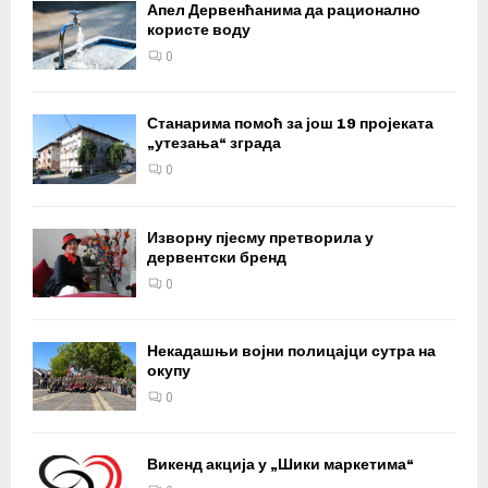
Апел Дервенћанима да рационално
користе воду
0
Станарима помоћ за још 19 пројеката
„утезања“ зграда
0
Изворну пјесму претворила у
дервентски бренд
0
Некадашњи војни полицајци сутра на
окупу
0
Викенд акција у „Шики маркетима“