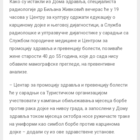
Како су истакли из Дома здравља, специјалиста
радиологије др Биљана Живковић вечерас ће у 19
часова у Центру за културу одржати едукацију о
карциному дојке и његовој дијагностици, а Служба
радиолошке и ултразвучне дијагностике у сарадњи са
Службом породичне медицине и Центром за
промоцију здравља и превенцију болести, позиваће
жене старости 40 до 55 година, које до сада нису
обавиле мамографске прегледе, на превентивне
анализе.
– Центар за промоцију здравља и превенцију болести
ће у сарадњи са Туристичком организацијом
учествовати у кампањи обиљежавања мјесеца борбе
против рака дојке на нивоу града, а запослени у Дому
здравља током мјесеца октобра носе ружичасте траке
на униформи као симбол борбе против карцинома
дојке – додали су из ове здравствене установе.