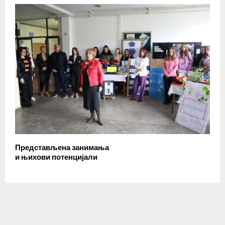
Представљена занимања
и њихови потенцијали