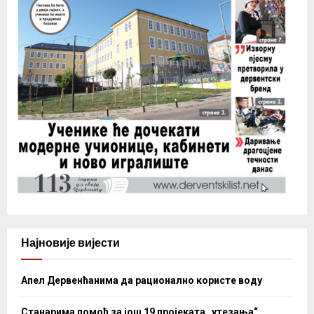
Најновије вијести
Апел Дервенћанима да рационално користе воду
Станарима помоћ за још 19 пројеката „утезања“