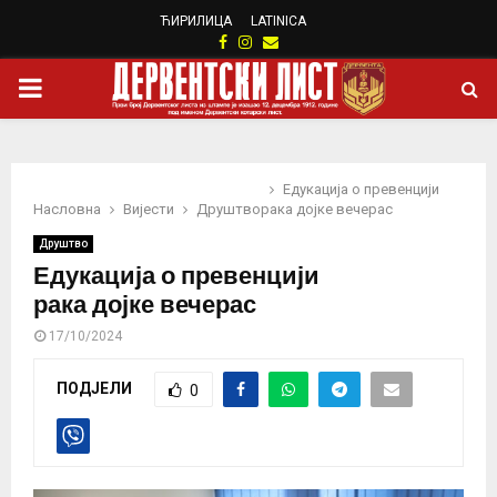
ЋИРИЛИЦА
LATINICA
Facebook
Instagram
Email
PRIMARY
MENU
Едукација о превенцији
Насловна
Вијести
Друштво
рака дојке вечерас
Друштво
Едукација о превенцији
рака дојке вечерас
17/10/2024
ПОДЈЕЛИ
0