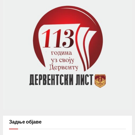
Задње објаве