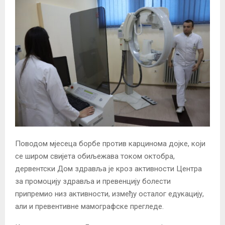
Поводом мјесеца борбе против карцинома дојке, који
се широм свијета обиљежава током октобра,
дервентски Дом здравља је кроз активности Центра
за промоцију здравља и превенцију болести
припремио низ активности, између осталог едукацију,
али и превентивне мамографске прегледе.