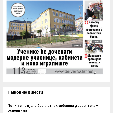
Најновије вијести
Почиње подјела бесплатних уџбеника дервентским
основцима