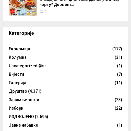
корту“ Дервента
0
Категорије
Eкономија
(177)
Kолумнa
(31)
Uncategorized @sr
(1)
Вијести
(7)
Галерија
(11)
Друштво
(4.371)
Занимљивости
(23)
Избори
(22)
ИЗДВОЈЕНО
(2.595)
Јавне набавке
(1)