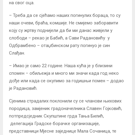
на свог оца.
– Треба да се сјећамо наших погинулих бораца, то су
наши очеви, браћа, комшије. Не смијемо заборавити
коју су жртву поднијели да би ми данас живјели у
слободи – рекао је Бабић, а Сави Радановићу у
Одбрамбено – отаџбинском рату погинуо је син
Слађан.
– Имао је само 22 године. Наша кућа је у близини
спомен – обиљежја и много ми значи када год неко
дође или када се окупимо за годишњи помен – додао
је Радановић.
Сјенима страдалих поклонили су се чланови њихових
породица, замјеник градоначелника Славен Гојковић,
потпредсједник Скупштине грда Тања Билић,
делегација Градске борачке организације,
представници Мјесне заједнице Мала Сочаница, те