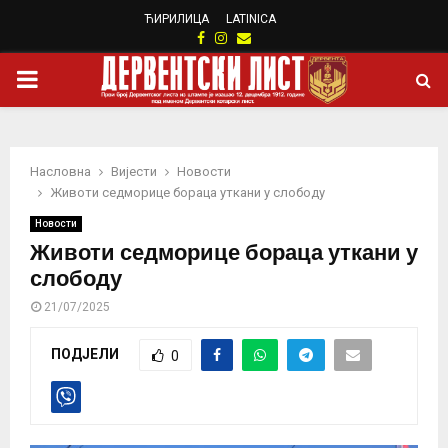
ЋИРИЛИЦА
LATINICA
Facebook
Instagram
Email
PRIMARY
MENU
Насловна
Вијести
Новости
Животи седморице бораца уткани у слободу
Новости
Животи седморице бораца уткани у
слободу
21/07/2025
ПОДЈЕЛИ
0