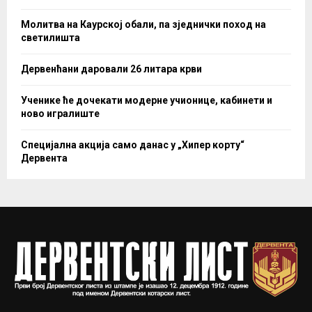
Молитва на Каурској обали, па зједнички поход на
светилишта
Дервенћани даровали 26 литара крви
Ученике ће дочекати модерне учионице, кабинети и
ново игралиште
Специјална акција само данас у „Хипер корту“
Дервента