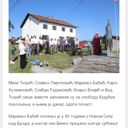
Миле Ћорић, Славко Пијетловић, Маринко Бабић, Рајко
Кузмановић, Слађан Радановић, Влајко Влајић и Вид
Ћорић своје животе заложили су за слободу будућих
покољења, а њима је данас одата почаст.
Маринко Бабић погинуо је у 43. години у Новом Селу
код Брода, а његов син Винко предано његује сјећање