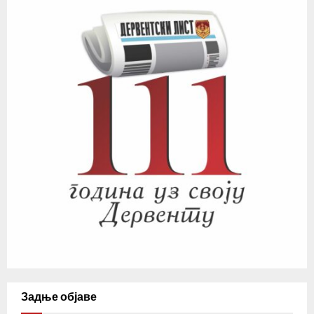
Задње објаве