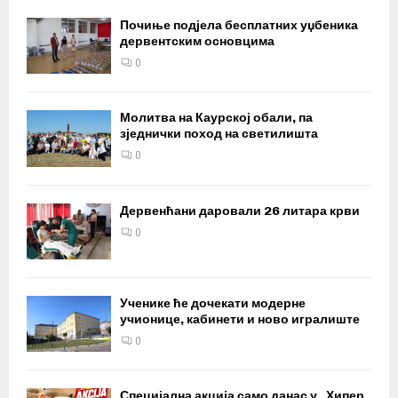
Почиње подјела бесплатних уџбеника
дервентским основцима
0
Молитва на Каурској обали, па
зједнички поход на светилишта
0
Дервенћани даровали 26 литара крви
0
Ученике ће дочекати модерне
учионице, кабинети и ново игралиште
0
Специјална акција само данас у „Хипер