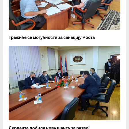
Тражиће се могућности за санацију моста
Дервента добила нову шансу за развој