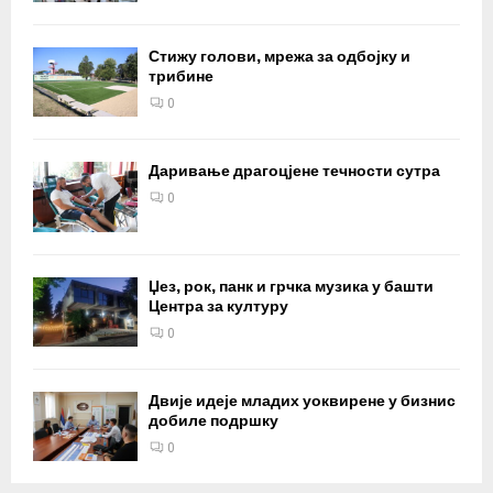
Стижу голови, мрежа за одбојку и
трибине
0
Даривање драгоцјене течности сутра
0
Џез, рок, панк и грчка музика у башти
Центра за културу
0
Двије идеје младих уоквирене у бизнис
добиле подршку
0