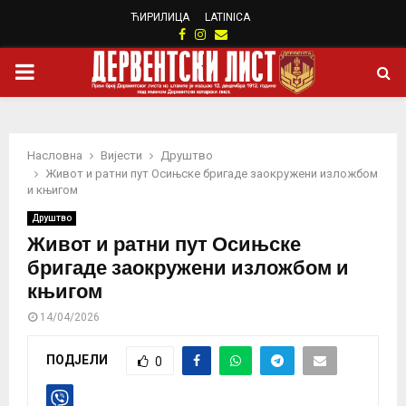
ЋИРИЛИЦА
LATINICA
Facebook
Instagram
Email
PRIMARY
MENU
Насловна
Вијести
Друштво
Живот и ратни пут Осињске бригаде заокружени изложбом
и књигом
Друштво
Живот и ратни пут Осињске
бригаде заокружени изложбом и
књигом
14/04/2026
ПОДЈЕЛИ
0