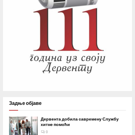
Задње објаве
Дервента добила савремену Службу
хитне помоћи
0