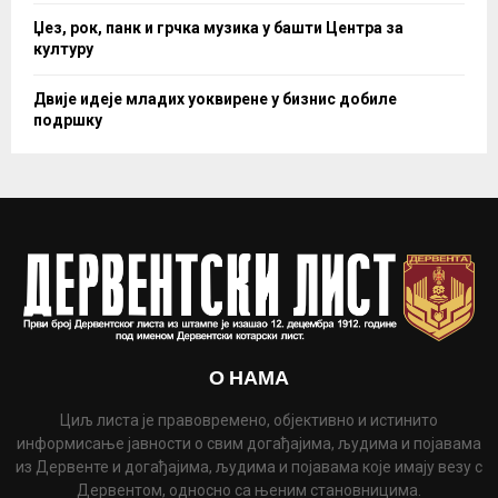
Џез, рок, панк и грчка музика у башти Центра за
културу
Двије идеје младих уоквирене у бизнис добиле
подршку
О НАМА
Циљ листа је правовремено, објективно и истинито
информисање јавности о свим догађајима, људима и појавама
из Дервенте и догађајима, људима и појавама које имају везу с
Дервентом, односно са њеним становницима.