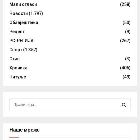
Мали огласи
(258)
Новости
(1.797)
Обавјештења
(50)
Рецепт
(9)
РС-РЕГИЈА
(267)
Спорт
(1.357)
Стил
(3)
Хроника
(406)
Читуље
(49)
S
e
a
S
r
c
Наше мреже
E
h