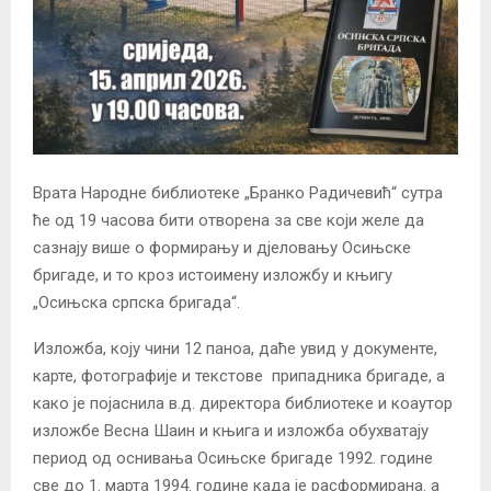
Врата Народне библиотеке „Бранко Радичевић“ сутра
ће од 19 часова бити отворена за све који желе да
сазнају више о формирању и дјеловању Осињске
бригаде, и то кроз истоимену изложбу и књигу
„Осињска српска бригада“.
Изложба, коју чини 12 паноа, даће увид у документе,
карте, фотографије и текстове припадника бригаде, а
како је појаснила в.д. директора библиотеке и коаутор
изложбе Весна Шаин и књига и изложба обухватају
период од оснивања Осињске бригаде 1992. године
све до 1. марта 1994. године када је расформирана. а