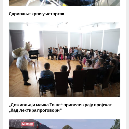
Даривање крви у четвртак
„Доживљаји мачка Тоше“ привели крају пројекат
„Кад лектира проговори“