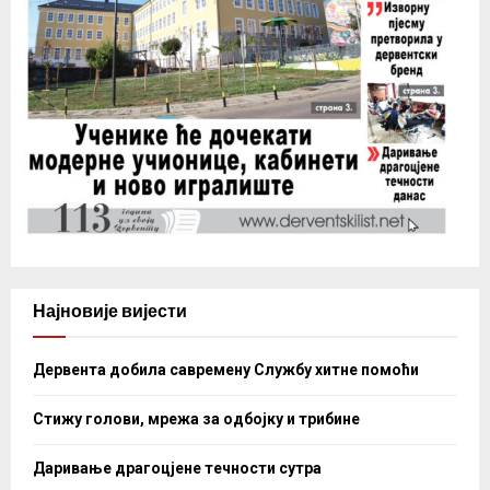
Најновије вијести
Дервента добила савремену Службу хитне помоћи
Стижу голови, мрежа за одбојку и трибине
Даривање драгоцјене течности сутра