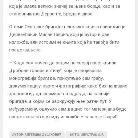
која је имала велики значај за њене борце, као и за
становништво Дервенте, Брода и шире.
О теми Осињске бригаде неколико књига приредио је
Дервенћанин Милан Гаврић, који је аутор и ове
изложбе, али истоимене књиге која ће такође бити
представљена.
– Када сам почео да радим на својој првој књизи
„Гробови говоре истину“, која је својеврсна
монографија бригаде, прикупљао сам грађу,
документацију, карте и фотографије како бих направио
хронологију од формирања одреда, па касније
бригаде, а којим се заокружују њен ратни пут. У
међувремену, одлучио сам да дио тог материјала буде
представљено и у виду изложбе – казао је Гаврић.
АУТОР: АНГЕЛИНА ДУЈАКОВИЋ
ФОТО: ИЛУСТРАЦИЈА