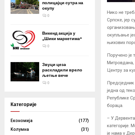
полицајци сутра на
окупу
Нико не треб
0
Српске, јер 
организовање
Викенд акција у
окупљање јес
„Шики маркетима“
њихових пор
0
Поручено је 
Митровдана, 
Звуци цеза
Центру за ку
расхладили врело
љетње вече
Предсједник 
0
једна од тек
Републике Ср
Категорије
бораца.
– У Дервента
Eкономија
(177)
категорије. 
Kолумнa
(31)
је нама у Дер