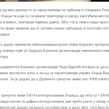
а да има дилему ко је најзаслужнији за одбрану и стварање Реп
су борци ти који су сачували територију и народ, омогућили инст
 и живот, плативши највишу цијену. Због тога, свако наше про
те право вријеме да се сјетимо наших сабораца, а поготово пог
одица.
то данас приликом обиљежавања крсне славе Борачке организа
у оквиру којег је Градска борачка организација уприличила сла
лтуру.
дервентске Борачке организације Чедо Вујичић истакао је да ј
овина протеклог рата, а за њу су најзаслужнији управо борци Вој
пске. Он је додао да у Дервенти тренутно живи око 4.000 катег
 тренутно живи 3.814 категоризованих бораца, од чега су 1.694 
Можда неком та цифра изгледа велика, али треба узети у обзир
венти рат дошао на врата, на кућни праг и да је због тога број 