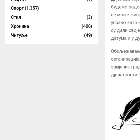
будемо задов
Спорт
(1.357)
се може живје
Стил
(3)
управо зато 
Хроника
(406)
су дали свој
Читуље
(49)
датума и у ду
Обиљежавању
организације
замјеник гра
дјелатности 