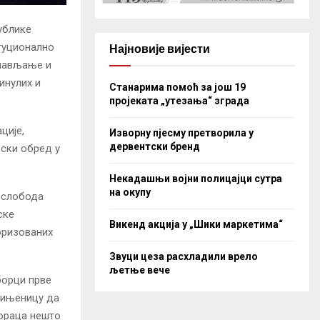
ублике
итуционално
Најновије вијести
слављање и
инулих и
Станарима помоћ за још 19
пројеката „утезања“ зграда
ције,
Изворну пјесму претворила у
дервентски бренд
вски обред у
Некадашњи војни полицајци сутра
на окупу
е слобода
ске
Викенд акција у „Шики маркетима“
оризованих
Звуци цеза расхладили врело
љетње вече
борци прве
 чињеницу да
бораца нешто