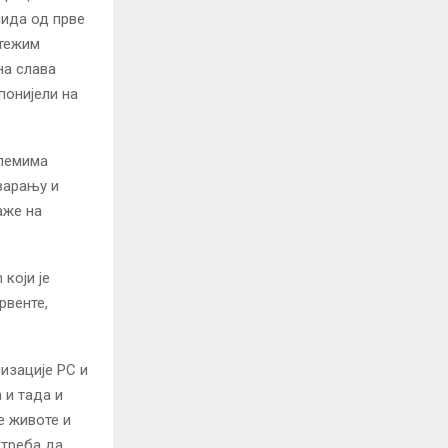
лида од прве
јтежим
на слава
понијели на
блемима
варању и
аже на
који је
рвенте,
изације РС и
 и тада и
е животе и
 треба да