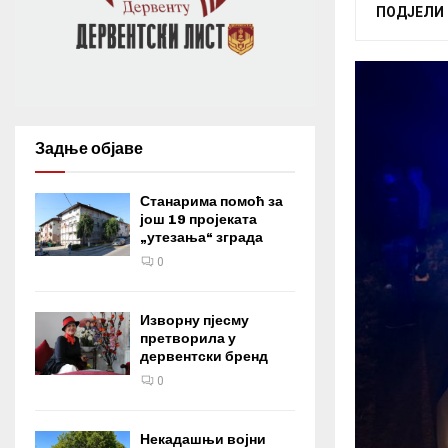
ПОДЈЕЛИ
Задње објаве
Станарима помоћ за
још 19 пројеката
„утезања“ зграда
0
Изворну пјесму
претворила у
дервентски бренд
0
Некадашњи војни