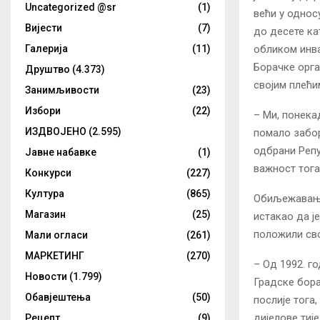
Uncategorized @sr
(1)
већи у однос
Вијести
(7)
до десете кат
обликом инва
Галерија
(11)
Борачке орга
Друштво
(4.373)
својим плећи
Занимљивости
(23)
Избори
(22)
– Ми, понека
ИЗДВОЈЕНО
(2.595)
помало забор
одбрани Репу
Јавне набавке
(1)
важност тога 
Конкурси
(227)
Култура
(865)
Обиљежавању
Магазин
(25)
истакао да ј
положили сво
Мали огласи
(261)
МАРКЕТИНГ
(270)
– Од 1992. г
Новости
(1.799)
Градске борач
Обавјештења
(50)
послије тога,
дијелове тиј
Рецепт
(9)