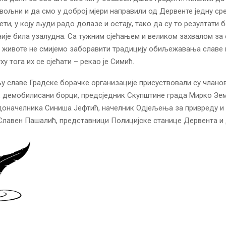
ољни и да смо у доброј мјери направили од Дервенте једну сре
ти, у коју људи радо долазе и остају, тако да су то резултати 
није била узалудна. Са тужним сјећањем и великом захвалом за 
е животе не смијемо заборавити традицију обиљежавања славе 
ху тога их се сјећати – рекао је Симић.
 славе Градске борачке организације присуствовали су члано
, демобилисани борци, предсједник Скупштине града Мирко Зе
доначелника Синиша Јефтић, начелник Одјељења за привреду и
Славен Пашалић, представници Полицијске станице Дервента и 