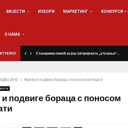
ВИЈЕСТИ
ИЗБОРИ
МАРКЕТИНГ
КОНКУРСИ –
О НАМА
КТУЕЛНО
Станарима помоћ за још 19 пројеката „утезања“…
ЗДВОЈЕНО
Жртву и подвиге бораца с поносом истицати
вости
 и подвиге бораца с поносом
ати