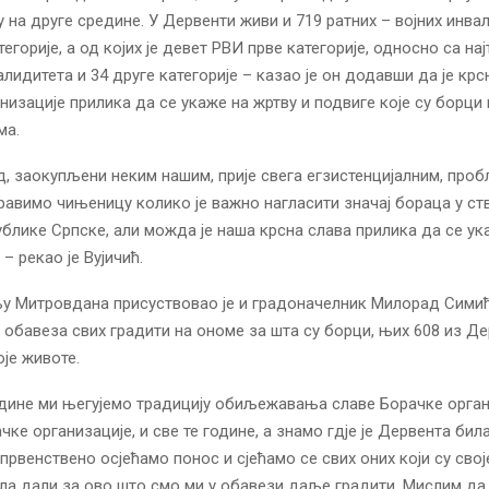
у на друге средине. У Дервенти живи и 719 ратних – војних инва
егорије, а од којих је девет РВИ прве категорије, односно са на
лидитета и 34 друге категорије – казао је он додавши да је крс
низације прилика да се укаже на жртву и подвиге које су борци 
ма.
д, заокупљени неким нашим, прије свега егзистенцијалним, про
авимо чињеницу колико је важно нагласити значај бораца у ст
блике Српске, али можда је наша крсна слава прилика да се ук
– рекао је Вујичић.
 Митровдана присуствовао је и градоначелник Милорад Симић 
е обавеза свих градити на ономе за шта су борци, њих 608 из Де
је животе.
одине ми његујемо традицију обиљежавања славе Борачке орган
ке организације, и све те године, а знамо гдје је Дервента била
 првенствено осјећамо понос и сјећамо се свих оних који су свој
ела дали за ово што смо ми у обавези даље градити. Мислим да