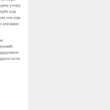
дину у којој
борбе која
све оне који
и значајних
ви
муновић,
 друштвене
други гости.