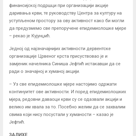
финансијској подршци при организацији акције
даривања крви, те руководству Центра за културу на
уступљеном простору за ову активност како би могли
да предузмемо све препоручене епидемиолошке мјере
– рекао је Кујунџић.
Једној од најзначајнијих активности дервентске
организације Црвеног крста присуствовао је и
замјеник начелника Синиша Јефтић истакавши да се
ради о значајној и хуманој акцији.
– Уз све епидемиолошке мјере настојимо одржати
континуитет ове активности. И поред епидемиолошких
мјера, редовни даваоци крви су се одазвали акцији и
велико им хвала за то. Посебно желим да се захвалим
свима који нису посустали у хуманости – казао је
Јефтић.
ЗАЛИХЕ