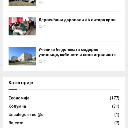
0
Дервенћани даровали 26 литара крви
0
Ученике ће дочекати модерне
учионице, кабинети и ново игралиште
0
Категорије
Eкономија
(177)
Kолумнa
(31)
Uncategorized @sr
(1)
Вијести
(7)