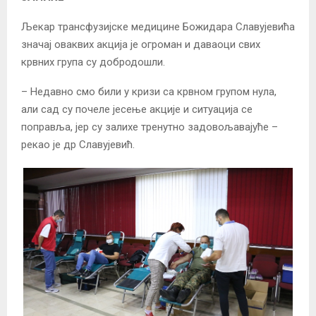
Љекар трансфузијске медицине Божидара Славујевића
значај оваквих акција је огроман и даваоци свих
крвних група су добродошли.
– Недавно смо били у кризи са крвном групом нула,
али сад су почеле јесење акције и ситуација се
поправља, јер су залихе тренутно задовољавајуће –
рекао је др Славујевић.