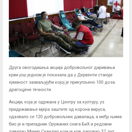
Друга овогодишња акција добровољног даривања
крви још једном је показала да у Дервенти станује
хуманост захваљујући којој је прикупљено 100 доза
драгоцјене течности.
Акцији, која је одржана у Центру за културу, уз
придржавање мјера заштите од корона вируса,
одазвало се 120 добровољних давалаца, а међу њима
био је и припадник Оружаних снага БиХ и редовни
давалац Мунир Скендер који је крв даровао 37. пут.