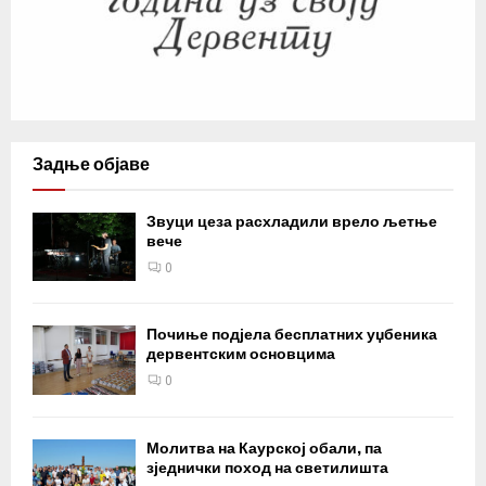
Задње објаве
Звуци цеза расхладили врело љетње
вече
0
Почиње подјела бесплатних уџбеника
дервентским основцима
0
Молитва на Каурској обали, па
зједнички поход на светилишта