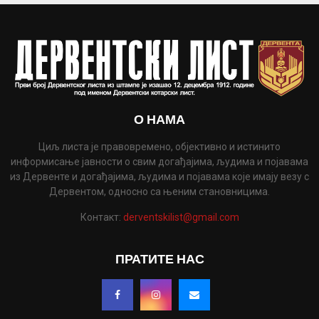
О НАМА
Циљ листа је правовремено, објективно и истинито
информисање јавности о свим догађајима, људима и појавама
из Дервенте и догађајима, људима и појавама које имају везу с
Дервентом, односно са њеним становницима.
Контакт:
derventskilist@gmail.com
ПРАТИТЕ НАС