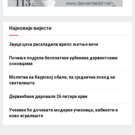
Најновије вијести
Звуци цеза расхладили врело љетње вече
Почиње подјела бесплатних уџбеника дервентским
основцима
Молитва на Каурској обали, па зједнички поход на
светилишта
Дервенћани даровали 26 литара крви
Ученике ће дочекати модерне учионице, кабинети и
ново игралиште