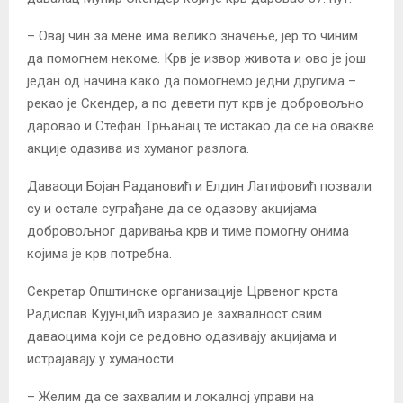
– Овај чин за мене има велико значење, јер то чиним
да помогнем некоме. Крв је извор живота и ово је још
један од начина како да помогнемо једни другима –
рекао је Скендер, а по девети пут крв је добровољно
даровао и Стефан Трњанац те истакао да се на овакве
акције одазива из хуманог разлога.
Даваоци Бојан Радановић и Елдин Латифовић позвали
су и остале суграђане да се одазову акцијама
добровољног даривања крв и тиме помогну онима
којима је крв потребна.
Секретар Општинске организације Црвеног крста
Радислав Кујунџић изразио је захвалност свим
даваоцима који се редовно одазивају акцијама и
истрајавају у хуманости.
– Желим да се захвалим и локалној управи на