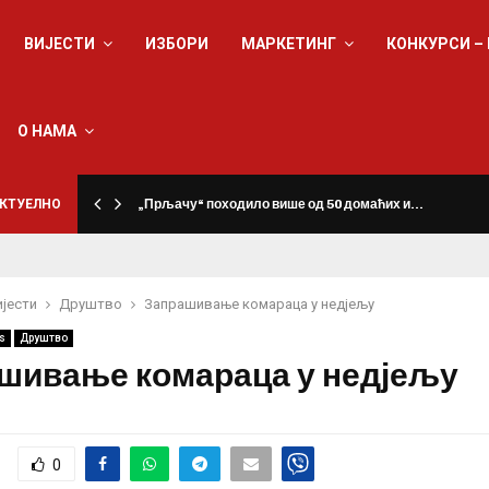
ВИЈЕСТИ
ИЗБОРИ
МАРКЕТИНГ
КОНКУРСИ –
О НАМА
КТУЕЛНО
„Прљачу“ походило више од 50 домаћих и…
ијести
Друштво
Запрашивање комараца у недјељу
s
Друштво
шивање комараца у недјељу
0