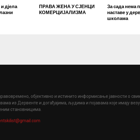
 и дјела
ПРАВА ЖЕНА У СЈЕНЦИ
За сада нема 
олазни
КОМЕРЦИЈАЛИЗМА
наставе у дер
школама
правовремено, објективно и истинито информисање јавности о сви
вама из Дервенте и догађајима, људима и појавама које имају вез
еним становницима.
ntskilist@gmail.com