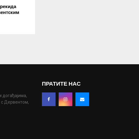
прекида
вентским
ПРАТИТЕ НАС
м догађајима,
у с Дервентом,