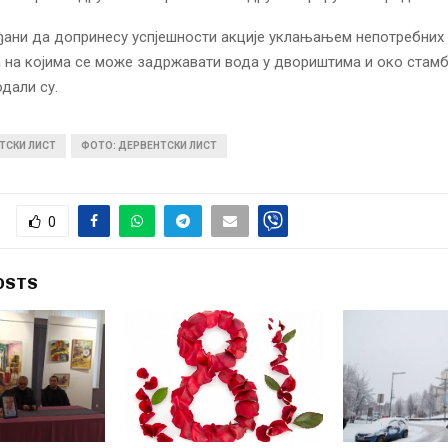
ђани да допринесу успјешности акције уклањањем непотребних
а на којима се може задржавати вода у двориштима и око стам
одали су.
ТСКИ ЛИСТ
ФОТО: ДЕРВЕНТСКИ ЛИСТ
0
OSTS