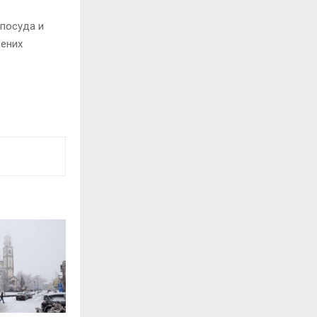
 посуда и
бених