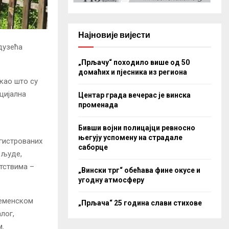
Најновије вијести
дузећа
„Прљачу“ походило више од 50
домаћих и пјесника из региона
као што су
нцијална
Центар града вечерас је винска
променада
Бивши војни полицајци ревносно
његују успомену на страдале
гистрованих
саборце
 људе,
тствима –
„Вински трг“ обећава фине окусе и
угодну атмосферу
ременском
„Прљача“ 25 година слави стихове
лог,
м.