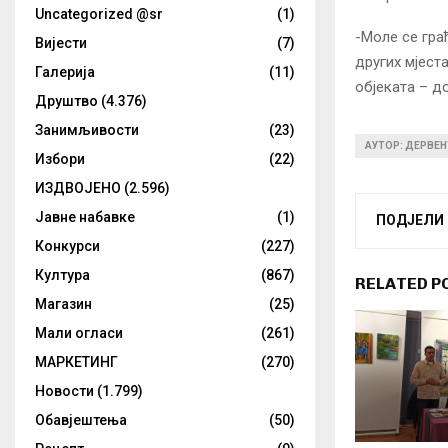
Uncategorized @sr
(1)
-Моле се гра
Вијести
(7)
других мјест
Галерија
(11)
објеката – д
Друштво
(4.376)
Занимљивости
(23)
АУТОР: ДЕРВЕН
Избори
(22)
ИЗДВОЈЕНО
(2.596)
Јавне набавке
(1)
ПОДЈЕЛИ
Конкурси
(227)
Култура
(867)
RELATED P
Магазин
(25)
Мали огласи
(261)
МАРКЕТИНГ
(270)
Новости
(1.799)
Обавјештења
(50)