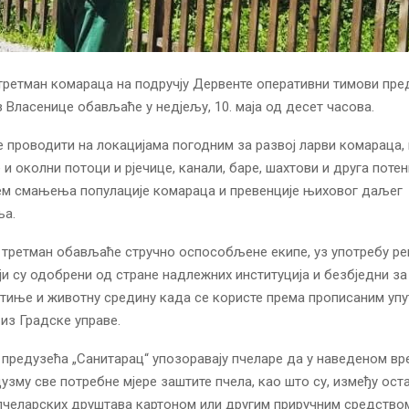
ретман комараца на подручју Дервенте оперативни тимови пре
з Власенице обављаће у недјељу, 10. маја од десет часова.
е проводити на локацијама погодним за развој ларви комараца, 
 и околни потоци и рјечице, канали, баре, шахтови и друга поте
ем смањења популације комараца и превенције њиховог даљег
ња.
третман обављаће стручно оспособљене екипе, уз употребу ре
ји су одобрени од стране надлежних институција и безбједни за
иње и животну средину када се користе према прописаним упу
 из Градске управе.
предузећа „Санитарац“ упозоравају пчеларе да у наведеном в
узму све потребне мјере заштите пчела, као што су, између оста
челарских друштава картоном или другим приручним средство