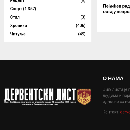
Рецепт
(9)
Пећићев рад
Спорт
(1.357)
остају непр
Стил
(3)
Хроника
(406)
Читуље
(49)
О НАМА
Циљ листа је 
људима и поја
односно са њ
Контакт:
derve