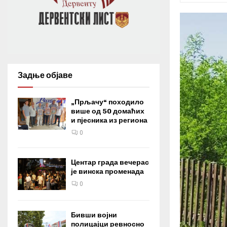
Задње објаве
„Прљачу“ походило
више од 50 домаћих
и пјесника из региона
0
Центар града вечерас
је винска променада
0
Бивши војни
полицајци ревносно