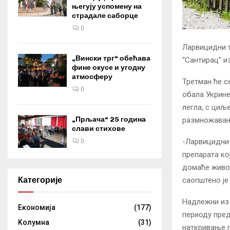
његују успомену на
страдале саборце
0
Ларвицидни т
„Вински трг“ обећава
“Сантирац” и
фине окусе и угодну
атмосферу
Третман ће с
0
обала Укрине
легла, с циљ
„Прљача“ 25 година
размножава
слави стихове
-Ларвицидни 
0
препарата ко
домаће живот
Категорије
саопштено је
Надлежни из 
Eкономија
(177)
периоду пред
Kолумнa
(31)
наткривање п